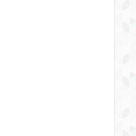
OCT
19,
2024
OCT
NOTICIA
raterrestre salió de un
ue se estrelló en un lago en
a Rusia.