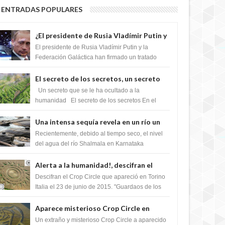
ENTRADAS POPULARES
¿El presidente de Rusia Vladímir Putin y
la Federación Galactica han firmado un
El presidente de Rusia Vladímir Putin y la
tratado para acabar con los Sionistas?
Federación Galáctica han firmado un tratado
para trabajar juntos, para exponer a todos los
Si...
El secreto de los secretos, un secreto
que cambiaría por completo el destino
Un secreto que se le ha ocultado a la
de la humanidad
humanidad El secreto de los secretos En el
verano de 2003, en una zona inexplorada de las
m...
Una intensa sequía revela en un río un
impresionante hallazgo de miles de
Recientemente, debido al tiempo seco, el nivel
Shiva Lingas
del agua del río Shalmala en Karnataka
retrocedió, revelando la presencia de miles de
Shiv...
Alerta a la humanidad!, descifran el
mensaje del Crop Circle de Torino ,Italia
Descifran el Crop Circle que apareció en Torino
Italia el 23 de junio de 2015. "Guardaos de los
extraterrestres con regalos! Esos ...
Aparece misterioso Crop Circle en
Reino Unido 23 de junio 2016
Un extraño y misterioso Crop Circle a aparecido