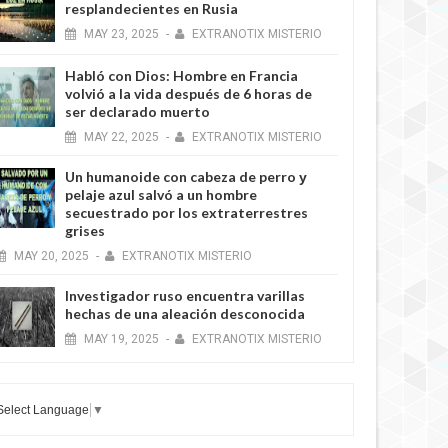
resplandecientes en Rusia
MAY
23,
2025
-
EXTRANOTIX MISTERIO
Habló con Dios: Hombre en Francia
volvió a la vida después de 6 horas de
ser declarado muerto
MAY
22,
2025
-
EXTRANOTIX MISTERIO
Un humanoide con cabeza de perro у
pelaje azul salvó a un hombre
secuestrado por los extraterrestres
grises
MAY
20,
2025
-
EXTRANOTIX MISTERIO
Investigador ruso encuentra varillas
hechas de una aleación desconocida
MAY
19,
2025
-
EXTRANOTIX MISTERIO
Select Language
▼