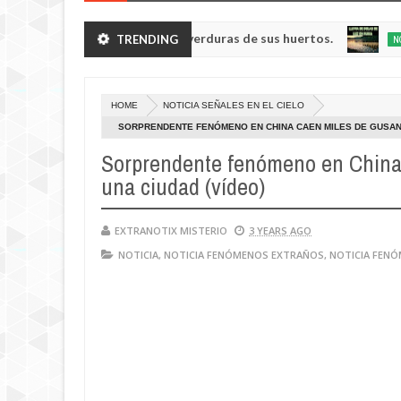
noides enanos robando verduras de sus huertos.
Ll
TRENDING
NOTICIA
May
23,
n de Kemerovo.
0
2025
HOME
NOTICIA SEÑALES EN EL CIELO
SORPRENDENTE FENÓMENO EN CHINA CAEN MILES DE GUSANO
Sorprendente fenómeno en China 
una ciudad (vídeo)
EXTRANOTIX MISTERIO
3 YEARS AGO
NOTICIA
,
NOTICIA FENÓMENOS EXTRAÑOS
,
NOTICIA FEN