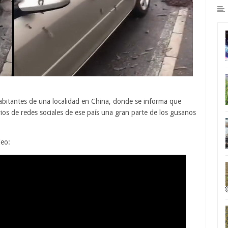
abitantes de una localidad en China, donde se informa que
ios de redes sociales de ese país una gran parte de los gusanos
deo: