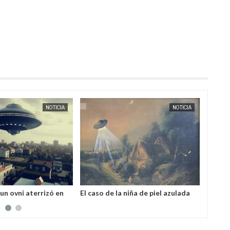
MAY
23,
2025
MAY
19,
2025
NOTICIA
NOTICIA
un ovni aterrizó en
El caso de la niña de piel azulada
Un ext
 la atención de
que emergió de un OVNI en
OVNI q
todo el mundo
Francia
Kareli