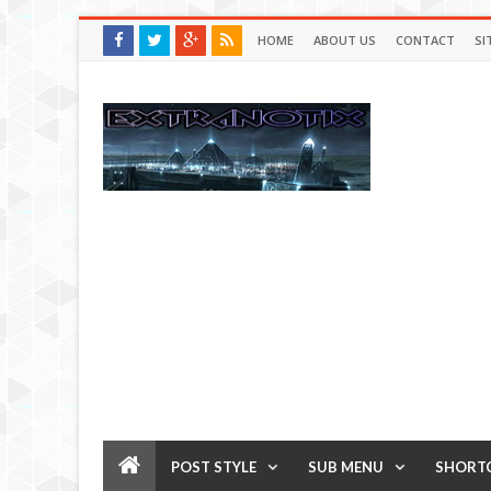
HOME
ABOUT US
CONTACT
SI
POST STYLE
SUB MENU
SHORT