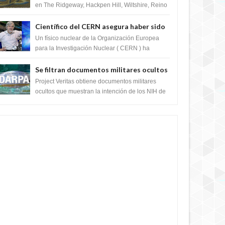
en The Ridgeway, Hackpen Hill, Wiltshire, Reino
Unido, fue reportado por Crop circle conec...
Científico del CERN asegura haber sido
ayudado por seres de luz durante una
Un físico nuclear de la Organización Europea
prueba del Colisionador de Hadrones
para la Investigación Nuclear ( CERN ) ha
acogido recientemente el cristianismo en su
corazó...
Se filtran documentos militares ocultos
que muestran la intención de los NIH de
Project Veritas obtiene documentos militares
crear el SARS-CoV-2, utilizando la
ocultos que muestran la intención de los NIH de
crear el SARS-CoV-2, utilizando la investigaci...
investigación de ganancia de función