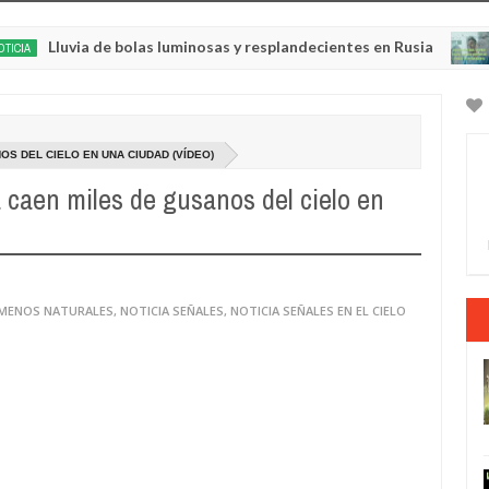
uvia de bolas luminosas y resplandecientes en Rusia
NOTICIA A
May
22,
0
2025
S DEL CIELO EN UNA CIUDAD (VÍDEO)
caen miles de gusanos del cielo en
ÓMENOS NATURALES
,
NOTICIA SEÑALES
,
NOTICIA SEÑALES EN EL CIELO