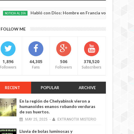
Habló con Dios: Hombre en Francia volvió a la vida después d
L DÍA
FOLLOW ME
1,896
44,305
506
378,520
Followers
Fans
Followers
Subscribers
RECENT
POPULAR
ARCHIVE
En la región de Chelyabinsk vieron a
humanoides enanos robando verduras
de sus huertos.
MAY
25,
2025
-
EXTRANOTIX MISTERIO
Lluvia de bolas luminosas y