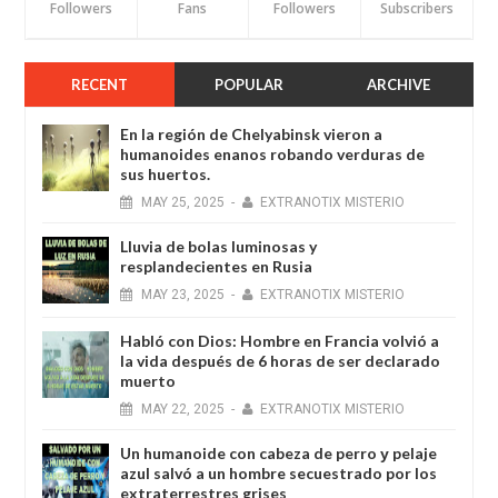
Followers
Fans
Followers
Subscribers
RECENT
POPULAR
ARCHIVE
En la región de Chelyabinsk vieron a
humanoides enanos robando verduras de
sus huertos.
MAY
25,
2025
-
EXTRANOTIX MISTERIO
Lluvia de bolas luminosas y
resplandecientes en Rusia
MAY
23,
2025
-
EXTRANOTIX MISTERIO
Habló con Dios: Hombre en Francia volvió a
la vida después de 6 horas de ser declarado
muerto
MAY
22,
2025
-
EXTRANOTIX MISTERIO
Un humanoide con cabeza de perro у pelaje
azul salvó a un hombre secuestrado por los
extraterrestres grises