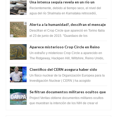
Una intensa sequía revela en un río un
impresionante hallazgo de miles de Shiva
Recientemente, debido al tiempo seco, el nivel del
Lingas
agua del río Shalmala en Karnataka retrocedió,
revelando la presencia de miles de Shiv...
Alerta a la humanidad!, descifran el mensaje
del Crop Circle de Torino ,Italia
Descifran el Crop Circle que apareció en Torino Italia
el 23 de junio de 2015. "Guardaos de los
extraterrestres con regalos! Esos ...
Aparece misterioso Crop Circle en Reino
Unido 23 de junio 2016
Un extraño y misterioso Crop Circle a aparecido en
The Ridgeway, Hackpen Hill, Wiltshire, Reino Unido,
fue reportado por Crop circle conec...
Científico del CERN asegura haber sido
ayudado por seres de luz durante una
Un físico nuclear de la Organización Europea para la
prueba del Colisionador de Hadrones
Investigación Nuclear ( CERN ) ha acogido
recientemente el cristianismo en su corazó...
Se filtran documentos militares ocultos que
muestran la intención de los NIH de crear el
Project Veritas obtiene documentos militares ocultos
SARS-CoV-2, utilizando la investigación de
que muestran la intención de los NIH de crear el
SARS-CoV-2, utilizando la investigaci...
ganancia de función