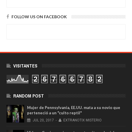
FOLLOW US ON FACEBOOK
VISITANTES
2
6
7
6
6
7
8
2
RANDOM POST
Mujer de Pennsylvania, EE.UU. mata a su novio que
perteneció a un "culto reptil"
JUL
20,
2017
-
EXTRANOTIX MISTERIO