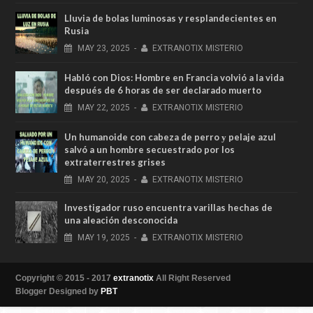
Lluvia de bolas luminosas y resplandecientes en
Rusia
MAY
23,
2025
-
EXTRANOTIX MISTERIO
Habló con Dios: Hombre en Francia volvió a la vida
después de 6 horas de ser declarado muerto
MAY
22,
2025
-
EXTRANOTIX MISTERIO
Un humanoide con cabeza de perro у pelaje azul
salvó a un hombre secuestrado por los
extraterrestres grises
MAY
20,
2025
-
EXTRANOTIX MISTERIO
Investigador ruso encuentra varillas hechas de
una aleación desconocida
MAY
19,
2025
-
EXTRANOTIX MISTERIO
Copyright © 2015 - 2017
extranotix
All Right Reserved
Blogger Designed by
PBT