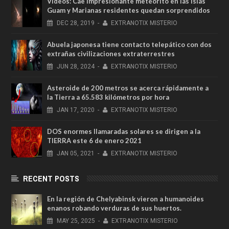
Vídeos: Cae impresionante meteorito en las islas
Guam y Marianas residentes quedan sorprendidos
DEC
28,
2019
-
EXTRANOTIX MISTERIO
Abuela japonesa tiene contacto telepático con dos
extrañas civilizaciones extraterrestres
JUN
28,
2024
-
EXTRANOTIX MISTERIO
Asteroide de 200 metros se acerca rápidamente a
la Tierra a 65.583 kilómetros por hora
JAN
17,
2020
-
EXTRANOTIX MISTERIO
DOS enormes llamaradas solares se dirigen a la
TIERRA este 6 de enero 2021
JAN
05,
2021
-
EXTRANOTIX MISTERIO
RECENT POSTS
En la región de Chelyabinsk vieron a humanoides
enanos robando verduras de sus huertos.
MAY
25,
2025
-
EXTRANOTIX MISTERIO