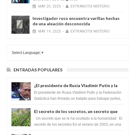
MAY
20,
2025
-
EXTRANOTIX MISTERIO
Investigador ruso encuentra varillas hechas
de una aleación desconocida
MAY
19,
2025
-
EXTRANOTIX MISTERIO
Select Language
▼
ENTRADAS POPULARES
¿El presidente de Rusia Vladímir Putin y la
Federación Galactica han firmado un
El presidente de Rusia Vladímir Putin y la Federación
tratado para acabar con los Sionistas?
Galáctica han firmado un tratado para trabajar juntos,
para exponer a todos los Si...
El secreto de los secretos, un secreto que
cambiaría por completo el destino de la
Un secreto que se le ha ocultado a la humanidad El
humanidad
secreto de los secretos En el verano de 2003, en una
zona inexplorada de las m...