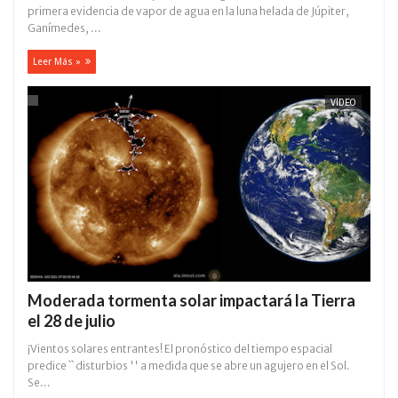
primera evidencia de vapor de agua en la luna helada de Júpiter,
Ganímedes, ...
Leer Más »
VÍDEO
Moderada tormenta solar impactará la Tierra
el 28 de julio
¡Vientos solares entrantes! El pronóstico del tiempo espacial
predice `` disturbios '' a medida que se abre un agujero en el Sol.
Se...