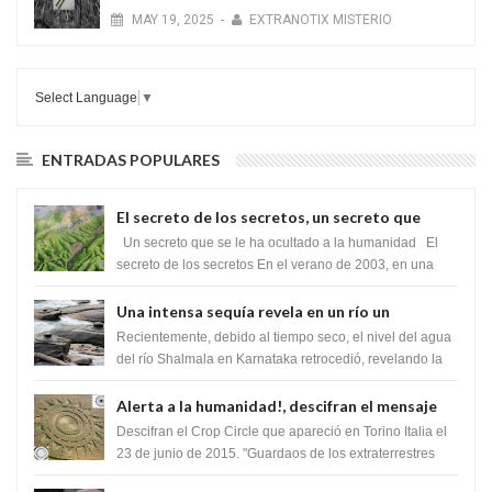
MAY
19,
2025
-
EXTRANOTIX MISTERIO
Select Language
▼
ENTRADAS POPULARES
El secreto de los secretos, un secreto que
cambiaría por completo el destino de la
Un secreto que se le ha ocultado a la humanidad El
humanidad
secreto de los secretos En el verano de 2003, en una
zona inexplorada de las m...
Una intensa sequía revela en un río un
impresionante hallazgo de miles de Shiva
Recientemente, debido al tiempo seco, el nivel del agua
Lingas
del río Shalmala en Karnataka retrocedió, revelando la
presencia de miles de Shiv...
Alerta a la humanidad!, descifran el mensaje
del Crop Circle de Torino ,Italia
Descifran el Crop Circle que apareció en Torino Italia el
23 de junio de 2015. "Guardaos de los extraterrestres
con regalos! Esos ...