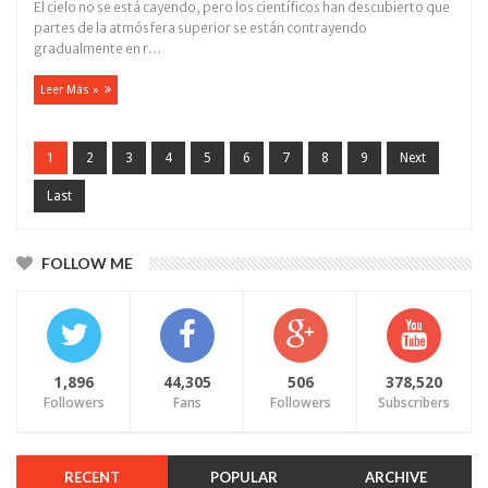
El cielo no se está cayendo, pero los científicos han descubierto que
partes de la atmósfera superior se están contrayendo
gradualmente en r...
Leer Más »
1
2
3
4
5
6
7
8
9
Next
Last
FOLLOW ME
1,896
44,305
506
378,520
Followers
Fans
Followers
Subscribers
RECENT
POPULAR
ARCHIVE