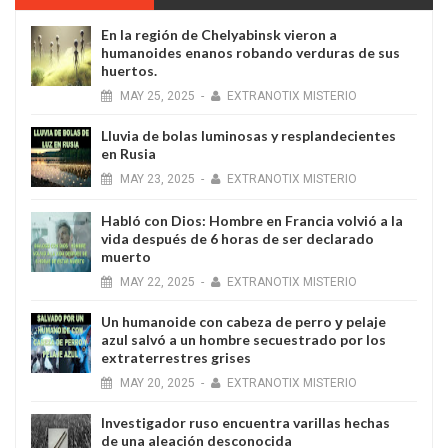
En la región de Chelyabinsk vieron a
humanoides enanos robando verduras de sus
huertos.
MAY
25,
2025
-
EXTRANOTIX MISTERIO
Lluvia de bolas luminosas y resplandecientes
en Rusia
MAY
23,
2025
-
EXTRANOTIX MISTERIO
Habló con Dios: Hombre en Francia volvió a la
vida después de 6 horas de ser declarado
muerto
MAY
22,
2025
-
EXTRANOTIX MISTERIO
Un humanoide con cabeza de perro у pelaje
azul salvó a un hombre secuestrado por los
extraterrestres grises
MAY
20,
2025
-
EXTRANOTIX MISTERIO
Investigador ruso encuentra varillas hechas
de una aleación desconocida