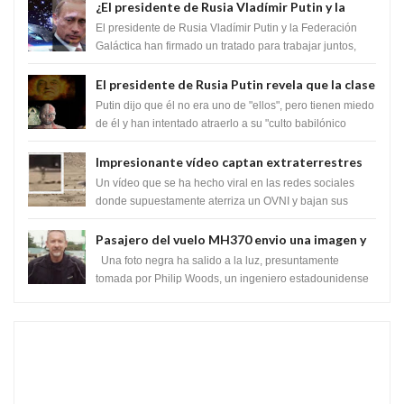
¿El presidente de Rusia Vladímir Putin y la
Federación Galactica han firmado un tratado
El presidente de Rusia Vladímir Putin y la Federación
para acabar con los Sionistas?
Galáctica han firmado un tratado para trabajar juntos,
para exponer a todos los Si...
El presidente de Rusia Putin revela que la clase
dominante en el mundo son los híbridos
Putin dijo que él no era uno de "ellos", pero tienen miedo
reptiles
de él y han intentado atraerlo a su "culto babilónico
antiguo....
Impresionante vídeo captan extraterrestres
bajando de un OVNI en Arabia Saudita
Un vídeo que se ha hecho viral en las redes sociales
donde supuestamente aterriza un OVNI y bajan sus
tripulantes en el desierto en Ara...
Pasajero del vuelo MH370 envio una imagen y
texto desde la Isla Diego Garcia
Una foto negra ha salido a la luz, presuntamente
tomada por Philip Woods, un ingeniero estadounidense
de IBM que se encontraba abordo ...