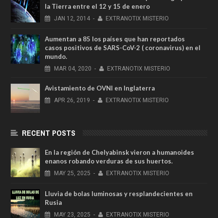
la Tierra entre el 12 y 15 de enero
JAN
12,
2014
-
EXTRANOTIX MISTERIO
Aumentan a 85 los países que han reportados
casos positivos de SARS-CoV-2 ( coronavirus) en el
mundo.
MAR
04,
2020
-
EXTRANOTIX MISTERIO
Avistamiento de OVNI en Inglaterra
APR
26,
2019
-
EXTRANOTIX MISTERIO
RECENT POSTS
En la región de Chelyabinsk vieron a humanoides
enanos robando verduras de sus huertos.
MAY
25,
2025
-
EXTRANOTIX MISTERIO
Lluvia de bolas luminosas y resplandecientes en
Rusia
MAY
23,
2025
-
EXTRANOTIX MISTERIO