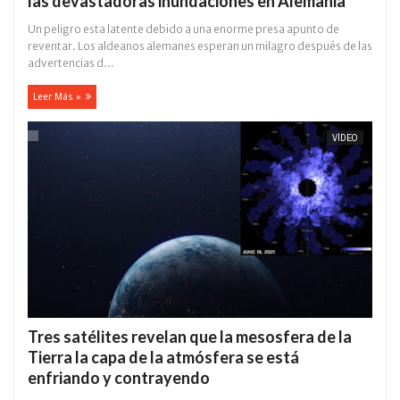
las devastadoras inundaciones en Alemania
Un peligro esta latente debido a una enorme presa apunto de
reventar. Los aldeanos alemanes esperan un milagro después de las
advertencias d...
Leer Más »
VÍDEO
Tres satélites revelan que la mesosfera de la
Tierra la capa de la atmósfera se está
enfriando y contrayendo