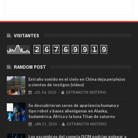
VISITANTES
2
6
7
6
9
9
1
9
RANDOM POST
Extraño sonido en el cielo en China deja perplejos
a cientos de testigos (video)
JUL
04,
2020
-
EXTRANOTIX MISTERIO
Se descubrieron seres de apariencia humana y
tipo robot y bases alienígenas en Alaska,
Sudamérica, África y la luna Titan de saturno
JAN
21,
2020
-
EXTRANOTIX MISTERIO
Los escombros del cometa ISON podrían golpear a