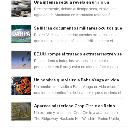
Una intensa sequía revela en un río un
impresionante hallazgo de miles de Shiva
Recientemente, debido al tiempo seco, el nivel del
Lingas
agua del río Shalmala en Karnataka retrocedió,
revelando la presencia de miles de Shiv...
Se filtran documentos militares ocultos que
muestran la intención de los NIH de crear el
Project Veritas obtiene documentos militares ocultos
SARS-CoV-2, utilizando la investigación de
que muestran la intención de los NIH de crear el
SARS-CoV-2, utilizando la investigaci...
ganancia de función
EE.UU. rompe el tratado extraterrestre y se
prepara para destruir el misterioso satélite
Putin ordena a todos los aviones de combate
"Caballero Negro"
permanecer en tierra y estar en alerta máxima para
despegar, después de que Obama rompe el ...
Un hombre que visito a Baba Vanga en vida
recordó la terrible predicción de la vidente
Un hombre que visito a Baba Vanga en vida recordó
para febrero de 2022.
una terrible predicción de la vidente que sucedería el
2 de febrero de 2022. Según el pron...
Aparece misterioso Crop Circle en Reino
Unido 23 de junio 2016
Un extraño y misterioso Crop Circle a aparecido en
The Ridgeway, Hackpen Hill, Wiltshire, Reino Unido,
fue reportado por Crop circle conec...