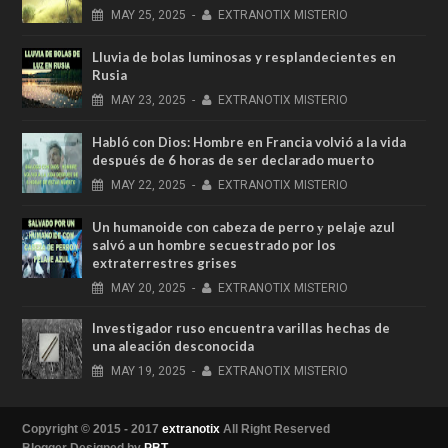
MAY
25,
2025
-
EXTRANOTIX MISTERIO
Lluvia de bolas luminosas y resplandecientes en
Rusia
MAY
23,
2025
-
EXTRANOTIX MISTERIO
Habló con Dios: Hombre en Francia volvió a la vida
después de 6 horas de ser declarado muerto
MAY
22,
2025
-
EXTRANOTIX MISTERIO
Un humanoide con cabeza de perro у pelaje azul
salvó a un hombre secuestrado por los
extraterrestres grises
MAY
20,
2025
-
EXTRANOTIX MISTERIO
Investigador ruso encuentra varillas hechas de
una aleación desconocida
MAY
19,
2025
-
EXTRANOTIX MISTERIO
Copyright © 2015 - 2017
extranotix
All Right Reserved
Blogger Designed by
PBT