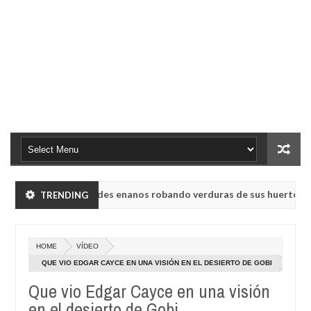
vieron a humanoides enanos robando verduras de sus huertos.
TRENDING
May
23,
o rusa UVB-76, conocida como la radio del fin del mundo volvió a em
0
2025
HOME
VÍDEO
vieron a humanoides enanos robando verduras de sus huertos.
QUE VIO EDGAR CAYCE EN UNA VISIÓN EN EL DESIERTO DE GOBI
May
23,
Que vio Edgar Cayce en una visión
o rusa UVB-76, conocida como la radio del fin del mundo volvió a em
0
2025
en el desierto de Gobi