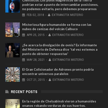
Científicos: Los polos magnéticos de la Tierra
podrían estar a punto de intercambiar posiciones,
no podemos evitarlo, pero debemos prepararnos
FEB
02,
2018
-
EXTRANOTIX MISTERIO
Misteriosa figura humanoide se forma con las
nubes de cenizas del volcán Calbuco
APR
25,
2015
-
EXTRANOTIX MISTERIO
¿Se acerca la divulgación de ovnis? Ex informante
del Ministerio de Defensa dice 'tal vez estemos a
punto de obtener respuestas'
MAY
28,
2021
-
EXTRANOTIX MISTERIO
El Gran Colisionador de Adrones pronto podría
encontrar universos paralelos
OCT
21,
2015
-
EXTRANOTIX MISTERIO
RECENT POSTS
En la región de Chelyabinsk vieron a humanoides
enanos robando verduras de sus huertos.