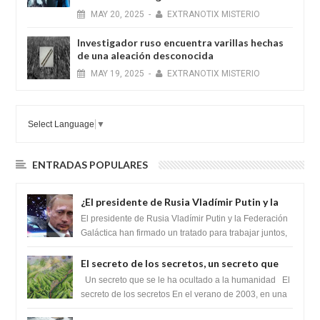
MAY
20,
2025
-
EXTRANOTIX MISTERIO
Investigador ruso encuentra varillas hechas
de una aleación desconocida
MAY
19,
2025
-
EXTRANOTIX MISTERIO
Select Language
▼
ENTRADAS POPULARES
¿El presidente de Rusia Vladímir Putin y la
Federación Galactica han firmado un
El presidente de Rusia Vladímir Putin y la Federación
tratado para acabar con los Sionistas?
Galáctica han firmado un tratado para trabajar juntos,
para exponer a todos los Si...
El secreto de los secretos, un secreto que
cambiaría por completo el destino de la
Un secreto que se le ha ocultado a la humanidad El
humanidad
secreto de los secretos En el verano de 2003, en una
zona inexplorada de las m...