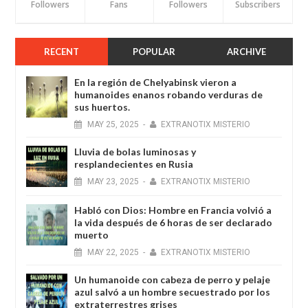
Followers
Fans
Followers
Subscribers
RECENT
POPULAR
ARCHIVE
En la región de Chelyabinsk vieron a
humanoides enanos robando verduras de
sus huertos.
MAY
25,
2025
-
EXTRANOTIX MISTERIO
Lluvia de bolas luminosas y
resplandecientes en Rusia
MAY
23,
2025
-
EXTRANOTIX MISTERIO
Habló con Dios: Hombre en Francia volvió a
la vida después de 6 horas de ser declarado
muerto
MAY
22,
2025
-
EXTRANOTIX MISTERIO
Un humanoide con cabeza de perro у pelaje
azul salvó a un hombre secuestrado por los
extraterrestres grises