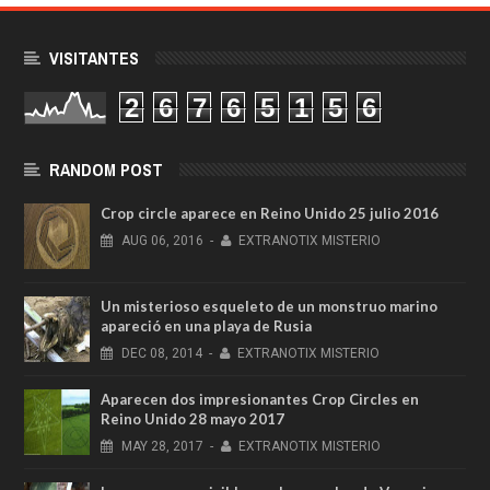
VISITANTES
2
6
7
6
5
1
5
6
RANDOM POST
Crop circle aparece en Reino Unido 25 julio 2016
AUG
06,
2016
-
EXTRANOTIX MISTERIO
Un misterioso esqueleto de un monstruo marino
apareció en una playa de Rusia
DEC
08,
2014
-
EXTRANOTIX MISTERIO
Aparecen dos impresionantes Crop Circles en
Reino Unido 28 mayo 2017
MAY
28,
2017
-
EXTRANOTIX MISTERIO