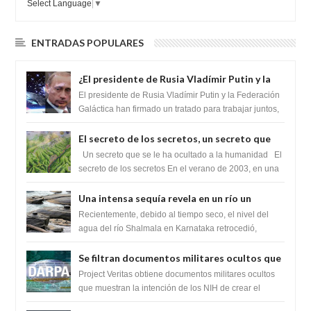
Select Language
▼
ENTRADAS POPULARES
¿El presidente de Rusia Vladímir Putin y la
Federación Galactica han firmado un
El presidente de Rusia Vladímir Putin y la Federación
tratado para acabar con los Sionistas?
Galáctica han firmado un tratado para trabajar juntos,
para exponer a todos los Si...
El secreto de los secretos, un secreto que
cambiaría por completo el destino de la
Un secreto que se le ha ocultado a la humanidad El
humanidad
secreto de los secretos En el verano de 2003, en una
zona inexplorada de las m...
Una intensa sequía revela en un río un
impresionante hallazgo de miles de Shiva
Recientemente, debido al tiempo seco, el nivel del
Lingas
agua del río Shalmala en Karnataka retrocedió,
revelando la presencia de miles de Shiv...
Se filtran documentos militares ocultos que
muestran la intención de los NIH de crear el
Project Veritas obtiene documentos militares ocultos
SARS-CoV-2, utilizando la investigación de
que muestran la intención de los NIH de crear el
SARS-CoV-2, utilizando la investigaci...
ganancia de función