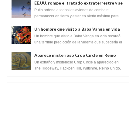
EE.UU. rompe el tratado extraterrestre y se
prepara para destruir el misterioso satélite
Putin ordena a todos los aviones de combate
"Caballero Negro"
permanecer en tierra y estar en alerta máxima para
despegar, después de que Obama rompe el ...
Un hombre que visito a Baba Vanga en vida
recordó la terrible predicción de la vidente
Un hombre que visito a Baba Vanga en vida recordó
para febrero de 2022.
una terrible predicción de la vidente que sucedería el
2 de febrero de 2022. Según el pron...
Aparece misterioso Crop Circle en Reino
Unido 23 de junio 2016
Un extraño y misterioso Crop Circle a aparecido en
The Ridgeway, Hackpen Hill, Wiltshire, Reino Unido,
fue reportado por Crop circle conec...