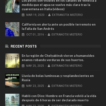
Los peces son visibles en los canales de Venecia a
medida que el agua se vuelve más clara tras la
cuarentena en Italia (vídeos)
MAR
19,
2020
-
EXTRANOTIX MISTERIO
California en alerta ante un posible terremoto en
la Falla de San Andrés
OCT
01,
2016
-
EXTRANOTIX MISTERIO
RECENT POSTS
En la región de Chelyabinsk vieron a humanoides
enanos robando verduras de sus huertos.
MAY
25,
2025
-
EXTRANOTIX MISTERIO
Lluvia de bolas luminosas y resplandecientes en
Rusia
MAY
23,
2025
-
EXTRANOTIX MISTERIO
Habló con Dios: Hombre en Francia volvió a la vida
después de 6 horas de ser declarado muerto
MAY
22,
2025
-
EXTRANOTIX MISTERIO