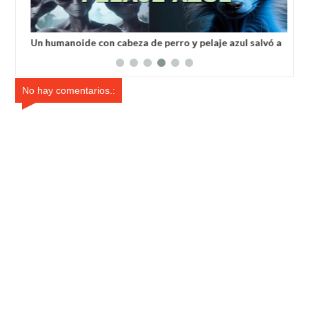
Un humanoide con cabeza de perro у pelaje azul salvó a
Inv
un hombre secuestrado por los extraterrestres grises
ale
No hay comentarios.: