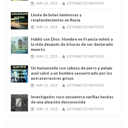
MAY
25,
2025
-
EXTRANOTIX MISTERIO
Lluvia de bolas luminosas y
resplandecientes en Rusia
MAY
23,
2025
-
EXTRANOTIX MISTERIO
Habló con Dios: Hombre en Francia volvió a
la vida después de 6 horas de ser declarado
muerto
MAY
22,
2025
-
EXTRANOTIX MISTERIO
Un humanoide con cabeza de perro у pelaje
azul salvó a un hombre secuestrado por los
extraterrestres grises
MAY
20,
2025
-
EXTRANOTIX MISTERIO
Investigador ruso encuentra varillas hechas
de una aleación desconocida
MAY
19,
2025
-
EXTRANOTIX MISTERIO