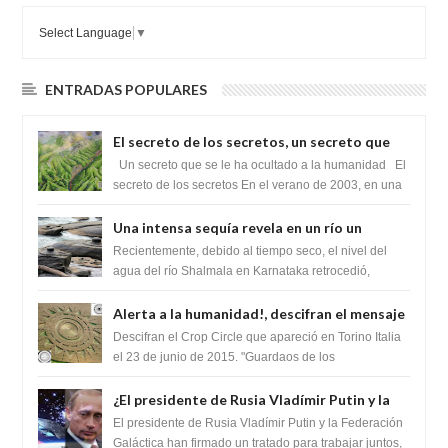
Select Language
▼
ENTRADAS POPULARES
El secreto de los secretos, un secreto que
cambiaría por completo el destino de la
Un secreto que se le ha ocultado a la humanidad El
humanidad
secreto de los secretos En el verano de 2003, en una
zona inexplorada de las m...
Una intensa sequía revela en un río un
impresionante hallazgo de miles de Shiva
Recientemente, debido al tiempo seco, el nivel del
Lingas
agua del río Shalmala en Karnataka retrocedió,
revelando la presencia de miles de Shiv...
Alerta a la humanidad!, descifran el mensaje
del Crop Circle de Torino ,Italia
Descifran el Crop Circle que apareció en Torino Italia
el 23 de junio de 2015. "Guardaos de los
extraterrestres con regalos! Esos ...
¿El presidente de Rusia Vladímir Putin y la
Federación Galactica han firmado un
El presidente de Rusia Vladímir Putin y la Federación
tratado para acabar con los Sionistas?
Galáctica han firmado un tratado para trabajar juntos,