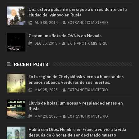
Una esfera pulsante persigue a un residente en la
ciudad de Ivánovo en Rusia
AUG
30,
2014
-
EXTRANOTIX MISTERIO
Captan una flota de OVNIs en Nevada
DEC
05,
2015
-
EXTRANOTIX MISTERIO
RECENT POSTS
En la región de Chelyabinsk vieron a humanoides
enanos robando verduras de sus huertos.
MAY
25,
2025
-
EXTRANOTIX MISTERIO
Lluvia de bolas luminosas y resplandecientes en
Rusia
MAY
23,
2025
-
EXTRANOTIX MISTERIO
Habló con Dios: Hombre en Francia volvió a la vida
después de 6 horas de ser declarado muerto