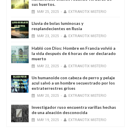
sus huertos.
MAY
25,
2025
-
EXTRANOTIX MISTERIO
Lluvia de bolas luminosas y
resplandecientes en Rusia
MAY
23,
2025
-
EXTRANOTIX MISTERIO
Habló con Dios: Hombre en Francia volvió a
la vida después de 6 horas de ser declarado
muerto
MAY
22,
2025
-
EXTRANOTIX MISTERIO
Un humanoide con cabeza de perro у pelaje
azul salvó a un hombre secuestrado por los
extraterrestres grises
MAY
20,
2025
-
EXTRANOTIX MISTERIO
Investigador ruso encuentra varillas hechas
de una aleación desconocida
MAY
19,
2025
-
EXTRANOTIX MISTERIO