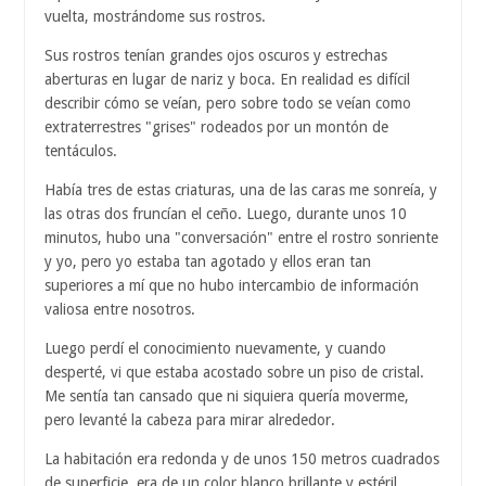
vuelta, mostrándome sus rostros.
Sus rostros tenían grandes ojos oscuros y estrechas
aberturas en lugar de nariz y boca. En realidad es difícil
describir cómo se veían, pero sobre todo se veían como
extraterrestres "grises" rodeados por un montón de
tentáculos.
Había tres de estas criaturas, una de las caras me sonreía, y
las otras dos fruncían el ceño. Luego, durante unos 10
minutos, hubo una "conversación" entre el rostro sonriente
y yo, pero yo estaba tan agotado y ellos eran tan
superiores a mí que no hubo intercambio de información
valiosa entre nosotros.
Luego perdí el conocimiento nuevamente, y cuando
desperté, vi que estaba acostado sobre un piso de cristal.
Me sentía tan cansado que ni siquiera quería moverme,
pero levanté la cabeza para mirar alrededor.
La habitación era redonda y de unos 150 metros cuadrados
de superficie, era de un color blanco brillante y estéril.