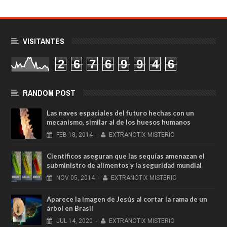
VISITANTES
2
6
7
6
9
9
4
6
RANDOM POST
Las naves espaciales del futuro hechas con un
mecanismo, similar al de los huesos humanos
FEB
18,
2014
-
EXTRANOTIX MISTERIO
Cientificos aseguran que las sequías amenazan el
subministro de alimentos y la seguridad mundial
NOV
05,
2014
-
EXTRANOTIX MISTERIO
Aparece la imagen de Jesús al cortar la rama de un
árbol en Brasil
JUL
14,
2020
-
EXTRANOTIX MISTERIO