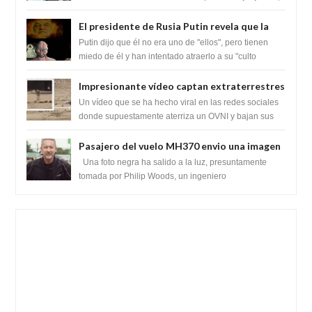
para exponer a todos los Si...
El presidente de Rusia Putin revela que la
clase dominante en el mundo son los
Putin dijo que él no era uno de "ellos", pero tienen
híbridos reptiles
miedo de él y han intentado atraerlo a su "culto
babilónico antiguo....
Impresionante vídeo captan extraterrestres
bajando de un OVNI en Arabia Saudita
Un vídeo que se ha hecho viral en las redes sociales
donde supuestamente aterriza un OVNI y bajan sus
tripulantes en el desierto en Ara...
Pasajero del vuelo MH370 envio una imagen
y texto desde la Isla Diego Garcia
Una foto negra ha salido a la luz, presuntamente
tomada por Philip Woods, un ingeniero
estadounidense de IBM que se encontraba abordo ...