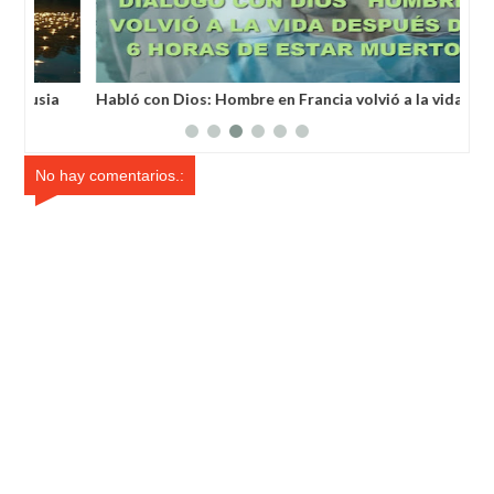
a
Habló con Dios: Hombre en Francia volvió a la vida
Un 
después de 6 horas de ser declarado muerto
un 
No hay comentarios.: