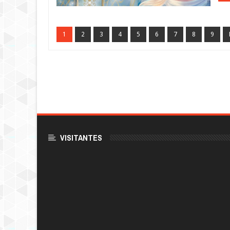
1
2
3
4
5
6
7
8
9
VISITANTES