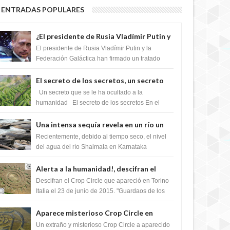
2 YEARS AGO
ENTRADAS POPULARES
¿El presidente de Rusia Vladímir Putin y
la Federación Galactica han firmado un
El presidente de Rusia Vladímir Putin y la
tratado para acabar con los Sionistas?
Federación Galáctica han firmado un tratado
para trabajar juntos, para exponer a todos los
Si...
El secreto de los secretos, un secreto
que cambiaría por completo el destino
Un secreto que se le ha ocultado a la
2 YEARS AGO
de la humanidad
humanidad El secreto de los secretos En el
verano de 2003, en una zona inexplorada de las
m...
Una intensa sequía revela en un río un
impresionante hallazgo de miles de
Recientemente, debido al tiempo seco, el nivel
Shiva Lingas
del agua del río Shalmala en Karnataka
retrocedió, revelando la presencia de miles de
Shiv...
Alerta a la humanidad!, descifran el
mensaje del Crop Circle de Torino ,Italia
Descifran el Crop Circle que apareció en Torino
Italia el 23 de junio de 2015. "Guardaos de los
2 YEARS AGO
extraterrestres con regalos! Esos ...
Aparece misterioso Crop Circle en
Reino Unido 23 de junio 2016
Un extraño y misterioso Crop Circle a aparecido