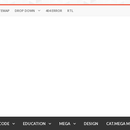
TEMAP
DROP DOWN
404 ERROR
RTL
CODE
EDUCATION
MEGA
DESIGN
CAT.MEGA 