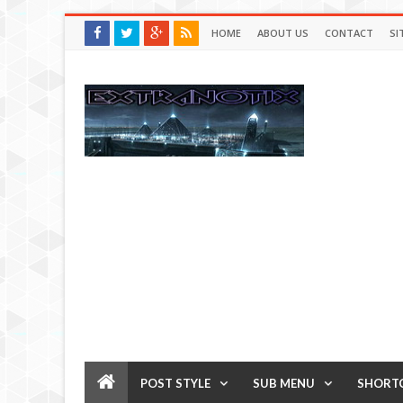
HOME
ABOUT US
CONTACT
SI
POST STYLE
SUB MENU
SHORT