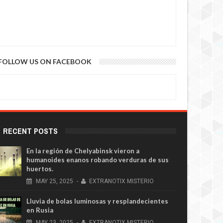
FOLLOW US ON FACEBOOK
RECENT POSTS
En la región de Chelyabinsk vieron a
humanoides enanos robando verduras de sus
huertos.
MAY
25,
2025
-
EXTRANOTIX MISTERIO
Lluvia de bolas luminosas y resplandecientes
en Rusia
MAY
23,
2025
-
EXTRANOTIX MISTERIO