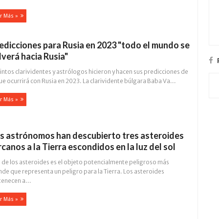
r Más »
edicciones para Rusia en 2023 "todo el mundo se
lverá hacia Rusia"
intos clarividentes y astrólogos hicieron y hacen sus predicciones de
ue ocurrirá con Rusia en 2023. La clarividente búlgara Baba Va...
r Más »
s astrónomos han descubierto tres asteroides
rcanos a la Tierra escondidos en la luz del sol
 de los asteroides es el objeto potencialmente peligroso más
de que representa un peligro para la Tierra. Los asteroides
tenecen a...
r Más »