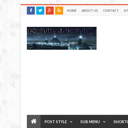
HOME
ABOUT US
CONTACT
SI
POST STYLE
SUB MENU
SHORT