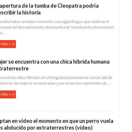
 apertura de la tumba de Cleopatra podría
scribir la historia
podría haber un mejor momento. Los egiptólogos que celebran el
tenario del descubrimiento de la tumba de Tutankamón ahora tienen
u...
r Más »
jer se encuentra con una chica híbrida humana
traterrestre
ema de los niños híbridos en Ufología básicamente no va más allá de
historias de mujeres secuestradas y sus recuerdos reprimidos de ...
r Más »
ptan en vídeo el momento en que un perro vuela
es abducido por extraterrestres (vídeo)