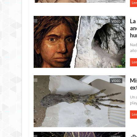
Lee
La 
VÍDEO
an
hu
Nad
año
Lee
Mi
VÍDEO
ex
Un 
play
Lee