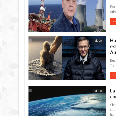
Por 
dife
Lee
Ha
VÍDEO
ex
Au
Bús
Tier
Lee
La
VÍDEO
co
Cien
cap
hund