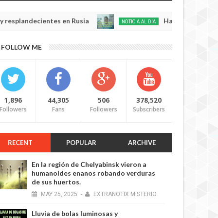
ecientes en Rusia
Habló con Dios: Hombre en F
NOTICIA AL DÍA
May
22,
0
FOLLOW ME
2025
4 YEARS AGO
1,896
44,305
506
378,520
Followers
Fans
Followers
Subscribers
RECENT
POPULAR
ARCHIVE
4 YEARS AGO
En la región de Chelyabinsk vieron a
humanoides enanos robando verduras
de sus huertos.
MAY
25,
2025
-
EXTRANOTIX MISTERIO
Lluvia de bolas luminosas y