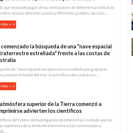
lo que se puede juzgar de las revelaciones de diferentes profetas en
rentes épocas diferentes países y diferentes pueblos, las visio...
r Más »
 comenzado la búsqueda de una "nave espacial
traterrestre estrellada" frente a las costas de
stralia
queda de 'nave espacial extraterrestre estrellada que golpeó la
ra y está en el fondo del mar' El astrofísico Avi Loeb está c...
r Más »
 atmósfera superior de la Tierra comenzó a
mprimirse advierten los científicos
tíficos del Centro de Investigación de la NASA han revelado que las
as superiores de la atmósfera terrestre están comenzando a
ir...