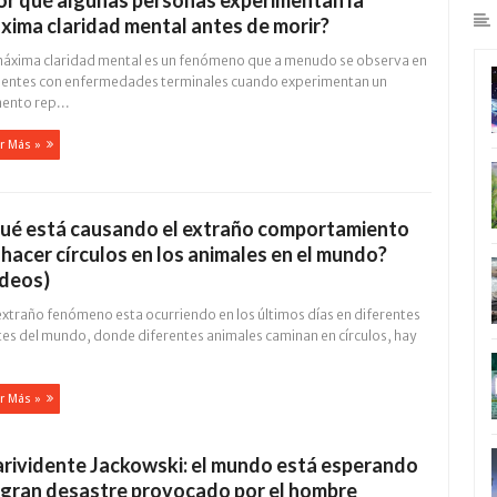
or qué algunas personas experimentan la
xima claridad mental antes de morir?
máxima claridad mental es un fenómeno que a menudo se observa en
ientes con enfermedades terminales cuando experimentan un
ento rep...
r Más »
ué está causando el extraño comportamiento
 hacer círculos en los animales en el mundo?
ídeos)
extraño fenómeno esta ocurriendo en los últimos días en diferentes
tes del mundo, donde diferentes animales caminan en círculos, hay
r Más »
arividente Jackowski: el mundo está esperando
 gran desastre provocado por el hombre