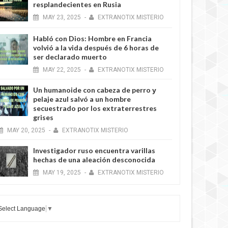
resplandecientes en Rusia
MAY
23,
2025
-
EXTRANOTIX MISTERIO
4 YEARS AGO
Habló con Dios: Hombre en Francia
volvió a la vida después de 6 horas de
ser declarado muerto
MAY
22,
2025
-
EXTRANOTIX MISTERIO
Un humanoide con cabeza de perro у
pelaje azul salvó a un hombre
secuestrado por los extraterrestres
grises
MAY
20,
2025
-
EXTRANOTIX MISTERIO
4 YEARS AGO
Investigador ruso encuentra varillas
hechas de una aleación desconocida
MAY
19,
2025
-
EXTRANOTIX MISTERIO
Select Language
▼