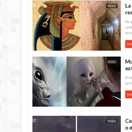
La
VÍDEO
ree
No 
cen
un n
Lee
Mu
VÍDEO
ex
El t
las 
Lee
Ca
VÍDEO
o 