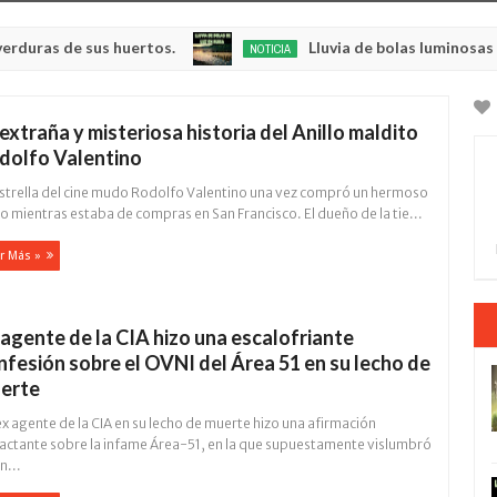
 sus huertos.
Lluvia de bolas luminosas y respland
NOTICIA
May
23,
0
2025
 extraña y misteriosa historia del Anillo maldito
dolfo Valentino
estrella del cine mudo Rodolfo Valentino una vez compró un hermoso
lo mientras estaba de compras en San Francisco. El dueño de la tie...
r Más »
 agente de la CIA hizo una escalofriante
nfesión sobre el OVNI del Área 51 en su lecho de
erte
x agente de la CIA en su lecho de muerte hizo una afirmación
actante sobre la infame Área-51, en la que supuestamente vislumbró
n...