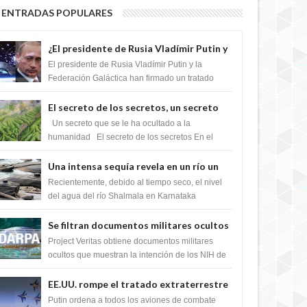
4 YEARS AGO
ENTRADAS POPULARES
¿El presidente de Rusia Vladímir Putin y
la Federación Galactica han firmado un
El presidente de Rusia Vladímir Putin y la
tratado para acabar con los Sionistas?
Federación Galáctica han firmado un tratado
para trabajar juntos, para exponer a todos los
Si...
El secreto de los secretos, un secreto
que cambiaría por completo el destino
Un secreto que se le ha ocultado a la
de la humanidad
humanidad El secreto de los secretos En el
4 YEARS AGO
verano de 2003, en una zona inexplorada de las
m...
Una intensa sequía revela en un río un
impresionante hallazgo de miles de
Recientemente, debido al tiempo seco, el nivel
Shiva Lingas
del agua del río Shalmala en Karnataka
retrocedió, revelando la presencia de miles de
Shiv...
Se filtran documentos militares ocultos
que muestran la intención de los NIH de
Project Veritas obtiene documentos militares
crear el SARS-CoV-2, utilizando la
ocultos que muestran la intención de los NIH de
crear el SARS-CoV-2, utilizando la investigaci...
investigación de ganancia de función
EE.UU. rompe el tratado extraterrestre
4 YEARS AGO
y se prepara para destruir el misterioso
Putin ordena a todos los aviones de combate