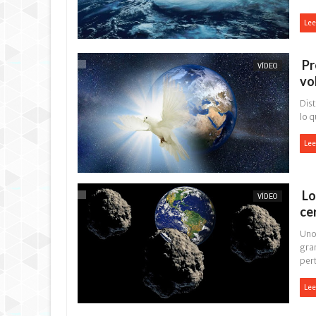
Lee
Pr
VÍDEO
vo
Dist
lo q
Lee
Lo
VÍDEO
ce
Uno
gran
per
Lee