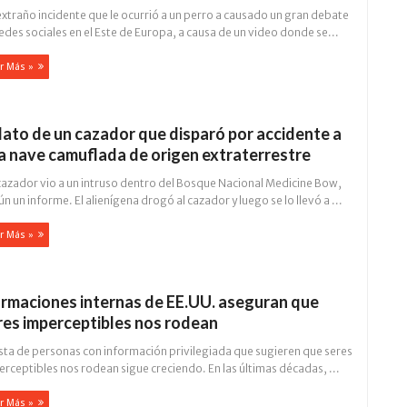
xtraño incidente que le ocurrió a un perro a causado un gran debate
edes sociales en el Este de Europa, a causa de un video donde se...
r Más »
lato de un cazador que disparó por accidente a
a nave camuflada de origen extraterrestre
cazador vio a un intruso dentro del Bosque Nacional Medicine Bow,
n un informe. El alienígena drogó al cazador y luego se lo llevó a ...
r Más »
irmaciones internas de EE.UU. aseguran que
res imperceptibles nos rodean
ista de personas con información privilegiada que sugieren que seres
rceptibles nos rodean sigue creciendo. En las últimas décadas, ...
r Más »