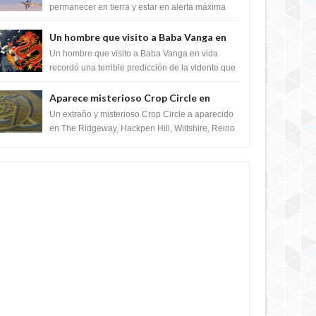
satélite "Caballero Negro"
permanecer en tierra y estar en alerta máxima
para despegar, después de que Obama rompe
el ...
Un hombre que visito a Baba Vanga en
vida recordó la terrible predicción de la
Un hombre que visito a Baba Vanga en vida
vidente para febrero de 2022.
recordó una terrible predicción de la vidente que
sucedería el 2 de febrero de 2022. Según el
pron...
Aparece misterioso Crop Circle en
4 YEARS AGO
Reino Unido 23 de junio 2016
Un extraño y misterioso Crop Circle a aparecido
en The Ridgeway, Hackpen Hill, Wiltshire, Reino
Unido, fue reportado por Crop circle conec...
4 YEARS AGO