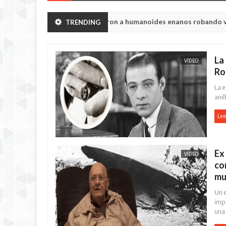
ión de Chelyabinsk vieron a humanoides enanos robando verduras de
TRENDING
ia de la princesa Tisul de la región de Kemerovo.
La
VÍDEO
Ro
La 
anil
Lee
Ex
VÍDEO
co
mu
Un e
imp
una 