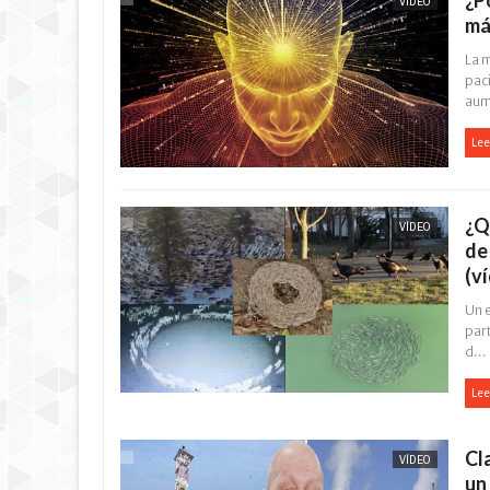
¿P
VÍDEO
má
La 
pac
aum
Lee
¿Q
VÍDEO
de
(v
Un 
par
d...
Lee
Cl
VÍDEO
un