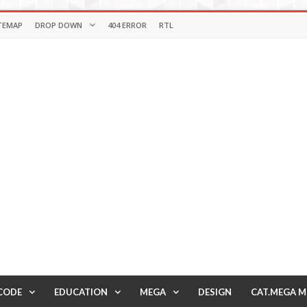
TEMAP
DROP DOWN
404 ERROR
RTL
CODE
EDUCATION
MEGA
DESIGN
CAT.MEGA 