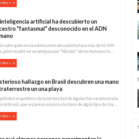
r Más »
inteligencia artificial ha descubierto un
cestro "fantasmal" desconocido en el ADN
mano
ie sabe quién era la adolescente descubierta hace más de 50.000
s, pero resultó ser un antepasado "híbrido" de los humanos m...
r Más »
sterioso hallazgo en Brasil descubren una mano
traterrestre un una playa
apéndice esquelético de la extremidad de alguien fue varado en una
a de Brasil, que se parece un poco a la mano de algún tipo de cria...
r Más »