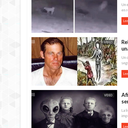
Un e
en r
Lee
Re
VÍDEO
un
Un 
segú
Lee
Af
VÍDEO
se
La l
impe
Lee