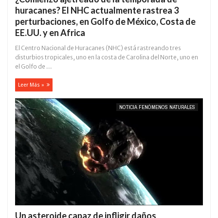
huracanes? El NHC actualmente rastrea 3
perturbaciones, en Golfo de México, Costa de
EE.UU. y en Africa
El Centro Nacional de Huracanes (NHC) está rastreando tres
disturbios tropicales, uno en la costa de Carolina del Norte, uno en
el Golfo de ...
Leer Más »
NOTICIA FENÓMENOS NATURALES
Un asteroide capaz de infligir daños