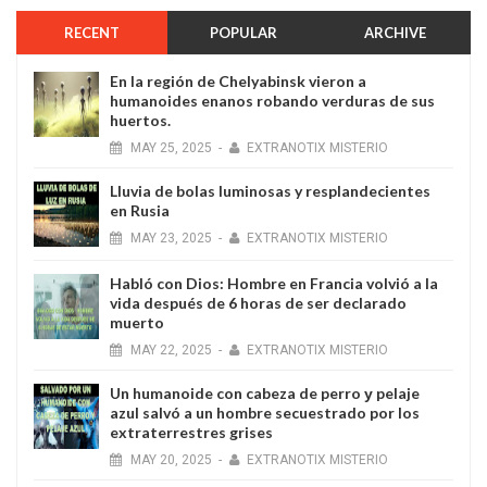
RECENT
POPULAR
ARCHIVE
En la región de Chelyabinsk vieron a
humanoides enanos robando verduras de sus
huertos.
MAY
25,
2025
-
EXTRANOTIX MISTERIO
Lluvia de bolas luminosas y resplandecientes
en Rusia
MAY
23,
2025
-
EXTRANOTIX MISTERIO
Habló con Dios: Hombre en Francia volvió a la
vida después de 6 horas de ser declarado
muerto
MAY
22,
2025
-
EXTRANOTIX MISTERIO
Un humanoide con cabeza de perro у pelaje
azul salvó a un hombre secuestrado por los
extraterrestres grises
MAY
20,
2025
-
EXTRANOTIX MISTERIO