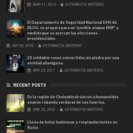
MAR
11,
2013
-
EXTRANOTIX MISTERIO
El Departamento de Seguridad Nacional DHS de
EE.UU. se prepara para un 'posible ataque EMP' a
medida que se acercan las elecciones
presidenciales
SEP
08,
2020
-
EXTRANOTIX MISTERIO
23 soldados rusos convertidos en piedra por una
entidad alienígena.
APR
24,
2017
-
EXTRANOTIX MISTERIO
RECENT POSTS
En la región de Chelyabinsk vieron a humanoides
enanos robando verduras de sus huertos.
MAY
25,
2025
-
EXTRANOTIX MISTERIO
Lluvia de bolas luminosas y resplandecientes en
Rusia