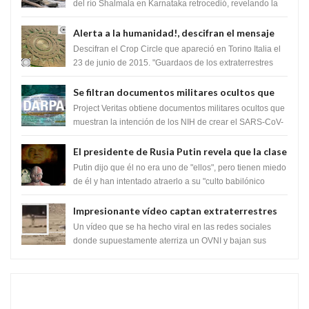
Lingas
del río Shalmala en Karnataka retrocedió, revelando la
presencia de miles de Shiv...
Alerta a la humanidad!, descifran el mensaje
del Crop Circle de Torino ,Italia
Descifran el Crop Circle que apareció en Torino Italia el
23 de junio de 2015. "Guardaos de los extraterrestres
con regalos! Esos ...
Se filtran documentos militares ocultos que
muestran la intención de los NIH de crear el
Project Veritas obtiene documentos militares ocultos que
SARS-CoV-2, utilizando la investigación de
muestran la intención de los NIH de crear el SARS-CoV-
2, utilizando la investigaci...
ganancia de función
El presidente de Rusia Putin revela que la clase
dominante en el mundo son los híbridos
Putin dijo que él no era uno de "ellos", pero tienen miedo
reptiles
de él y han intentado atraerlo a su "culto babilónico
antiguo....
Impresionante vídeo captan extraterrestres
bajando de un OVNI en Arabia Saudita
Un vídeo que se ha hecho viral en las redes sociales
donde supuestamente aterriza un OVNI y bajan sus
tripulantes en el desierto en Ara...