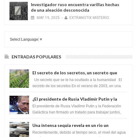
Investigador ruso encuentra varillas hechas
de una aleación desconocida
MAY
19,
2025
-
EXTRANOTIX MISTERIO
Select Language
▼
ENTRADAS POPULARES
El secreto de los secretos, un secreto que
cambiaría por completo el destino de la
Un secreto que se le ha ocultado a la humanidad El
humanidad
secreto de los secretos En el verano de 2003, en una
zona inexplorada de las m...
¿El presidente de Rusia Vladímir Putin y la
Federación Galactica han firmado un tratado
El presidente de Rusia Vladímir Putin y la Federación
para acabar con los Sionistas?
Galáctica han firmado un tratado para trabajar juntos,
para exponer a todos los Si...
Una intensa sequía revela en un río un
impresionante hallazgo de miles de Shiva
Recientemente, debido al tiempo seco, el nivel del agua