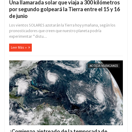
Una llamarada solar que viaja a 300 kilómetros
por segundo golpeará la Tierra entre el 15 y 16
de junio
Los vientos SOLARES azotarán la Tierra hoy y mañana, según los
pronosticadores que creen que nuestro planeta podría
experimentar "distu...
Leer Más »
NOTICIA HURACANES
¿Comienzo ajetreado de la temporada de