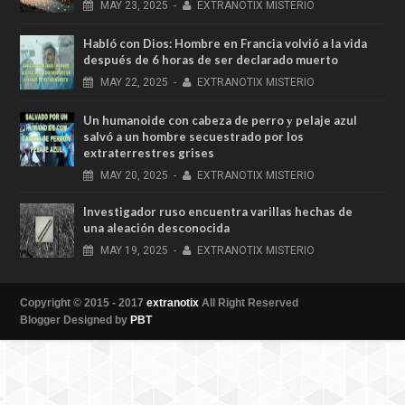
MAY
23,
2025
-
EXTRANOTIX MISTERIO
Habló con Dios: Hombre en Francia volvió a la vida
después de 6 horas de ser declarado muerto
MAY
22,
2025
-
EXTRANOTIX MISTERIO
Un humanoide con cabeza de perro у pelaje azul
salvó a un hombre secuestrado por los
extraterrestres grises
MAY
20,
2025
-
EXTRANOTIX MISTERIO
Investigador ruso encuentra varillas hechas de
una aleación desconocida
MAY
19,
2025
-
EXTRANOTIX MISTERIO
Copyright © 2015 - 2017
extranotix
All Right Reserved
Blogger Designed by
PBT