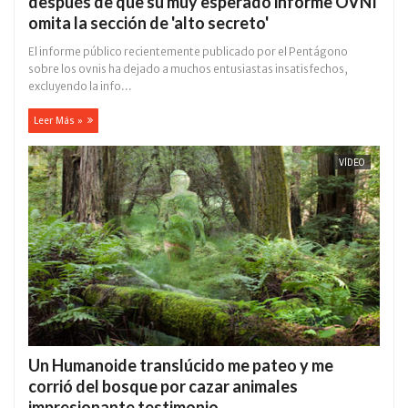
después de que su muy esperado informe OVNI
omita la sección de 'alto secreto'
El informe público recientemente publicado por el Pentágono
sobre los ovnis ha dejado a muchos entusiastas insatisfechos,
excluyendo la info...
Leer Más »
VÍDEO
Un Humanoide translúcido me pateo y me
corrió del bosque por cazar animales
impresionante testimonio