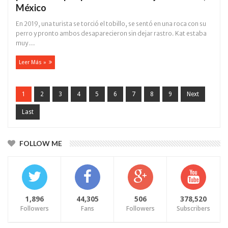
México
En 2019, una turista se torció el tobillo, se sentó en una roca con su
perro y pronto ambos desaparecieron sin dejar rastro. Kat estaba
muy ...
Leer Más »
1
2
3
4
5
6
7
8
9
Next
Last
FOLLOW ME
1,896
44,305
506
378,520
Followers
Fans
Followers
Subscribers