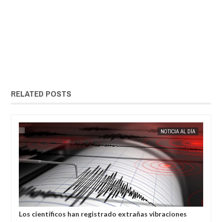
RELATED POSTS
22,
2025
MAY
20,
2025
TO
NOTICIA AL DÍA
Los científicos han registrado extrañas vibraciones
sísmicas en la Tierra que duraron 92 segundos.