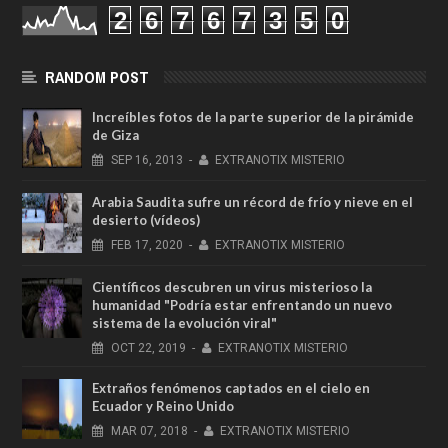
2
6
7
6
7
3
5
0
RANDOM POST
Increíbles fotos de la parte superior de la pirámide
de Giza
SEP
16,
2013
-
EXTRANOTIX MISTERIO
Arabia Saudita sufre un récord de frío y nieve en el
desierto (vídeos)
FEB
17,
2020
-
EXTRANOTIX MISTERIO
Científicos descubren un virus misterioso la
humanidad "Podría estar enfrentando un nuevo
sistema de la evolución viral"
OCT
22,
2019
-
EXTRANOTIX MISTERIO
Extraños fenómenos captados en el cielo en
Ecuador y Reino Unido
MAR
07,
2018
-
EXTRANOTIX MISTERIO