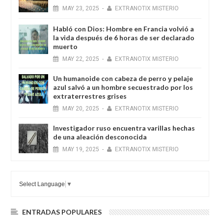
MAY
23,
2025
-
EXTRANOTIX MISTERIO
Habló con Dios: Hombre en Francia volvió a
la vida después de 6 horas de ser declarado
muerto
MAY
22,
2025
-
EXTRANOTIX MISTERIO
Un humanoide con cabeza de perro у pelaje
azul salvó a un hombre secuestrado por los
extraterrestres grises
MAY
20,
2025
-
EXTRANOTIX MISTERIO
Investigador ruso encuentra varillas hechas
de una aleación desconocida
MAY
19,
2025
-
EXTRANOTIX MISTERIO
Select Language
▼
ENTRADAS POPULARES