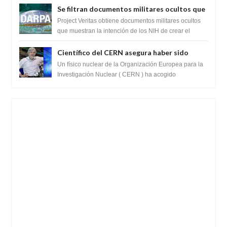
Se filtran documentos militares ocultos que
muestran la intención de los NIH de crear el
Project Veritas obtiene documentos militares ocultos
SARS-CoV-2, utilizando la investigación de
que muestran la intención de los NIH de crear el
SARS-CoV-2, utilizando la investigaci...
ganancia de función
Científico del CERN asegura haber sido
ayudado por seres de luz durante una
Un físico nuclear de la Organización Europea para la
prueba del Colisionador de Hadrones
Investigación Nuclear ( CERN ) ha acogido
recientemente el cristianismo en su corazó...