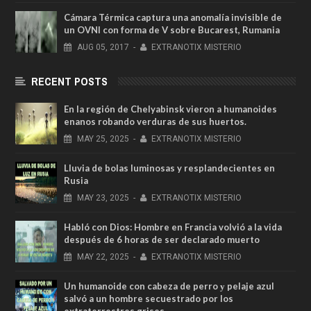
Cámara Térmica captura una anomalía invisible de
un OVNI con forma de V sobre Bucarest, Rumania
AUG
05,
2017
-
EXTRANOTIX MISTERIO
RECENT POSTS
En la región de Chelyabinsk vieron a humanoides
enanos robando verduras de sus huertos.
MAY
25,
2025
-
EXTRANOTIX MISTERIO
Lluvia de bolas luminosas y resplandecientes en
Rusia
MAY
23,
2025
-
EXTRANOTIX MISTERIO
Habló con Dios: Hombre en Francia volvió a la vida
después de 6 horas de ser declarado muerto
MAY
22,
2025
-
EXTRANOTIX MISTERIO
Un humanoide con cabeza de perro у pelaje azul
salvó a un hombre secuestrado por los
extraterrestres grises