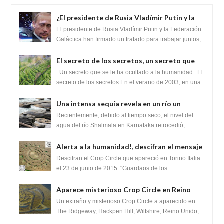
¿El presidente de Rusia Vladímir Putin y la
Federación Galactica han firmado un
El presidente de Rusia Vladímir Putin y la Federación
tratado para acabar con los Sionistas?
Galáctica han firmado un tratado para trabajar juntos,
para exponer a todos los Si...
El secreto de los secretos, un secreto que
cambiaría por completo el destino de la
Un secreto que se le ha ocultado a la humanidad El
humanidad
secreto de los secretos En el verano de 2003, en una
zona inexplorada de las m...
Una intensa sequía revela en un río un
impresionante hallazgo de miles de Shiva
Recientemente, debido al tiempo seco, el nivel del
Lingas
agua del río Shalmala en Karnataka retrocedió,
revelando la presencia de miles de Shiv...
Alerta a la humanidad!, descifran el mensaje
del Crop Circle de Torino ,Italia
Descifran el Crop Circle que apareció en Torino Italia
el 23 de junio de 2015. "Guardaos de los
extraterrestres con regalos! Esos ...
Aparece misterioso Crop Circle en Reino
Unido 23 de junio 2016
Un extraño y misterioso Crop Circle a aparecido en
The Ridgeway, Hackpen Hill, Wiltshire, Reino Unido,
fue reportado por Crop circle conec...