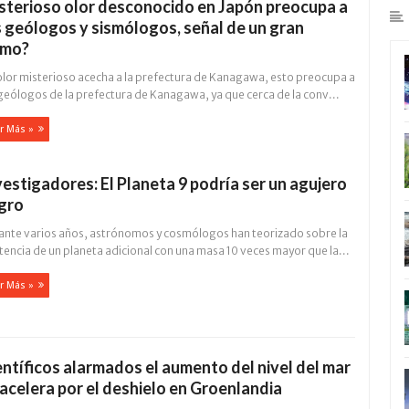
sterioso olor desconocido en Japón preocupa a
s geólogos y sismólogos, señal de un gran
smo?
olor misterioso acecha a la prefectura de Kanagawa, esto preocupa a
geólogos de la prefectura de Kanagawa, ya que cerca de la conv...
r Más »
vestigadores: El Planeta 9 podría ser un agujero
gro
ante varios años, astrónomos y cosmólogos han teorizado sobre la
tencia de un planeta adicional con una masa 10 veces mayor que la...
r Más »
entíficos alarmados el aumento del nivel del mar
 acelera por el deshielo en Groenlandia