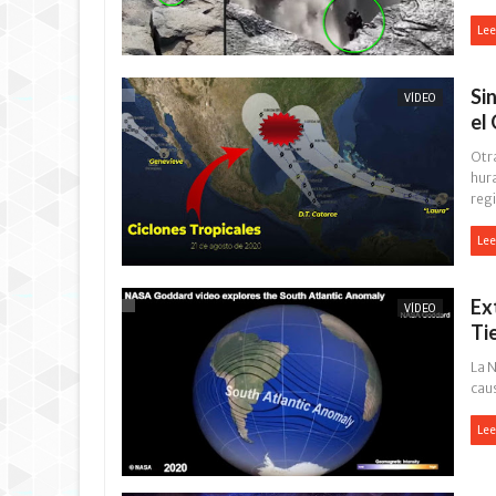
Lee
Si
VÍDEO
el
Otr
hura
regi
Lee
Ex
VÍDEO
Ti
La N
cau
Lee