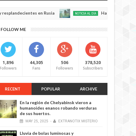
ecientes en Rusia
Habló con Dios: Hombre en F
NOTICIA AL DÍA
May
22,
0
FOLLOW ME
2025
6 YEARS AGO
1,896
44,305
506
378,520
Followers
Fans
Followers
Subscribers
RECENT
POPULAR
ARCHIVE
6 YEARS AGO
En la región de Chelyabinsk vieron a
humanoides enanos robando verduras
de sus huertos.
MAY
25,
2025
-
EXTRANOTIX MISTERIO
Lluvia de bolas luminosas y