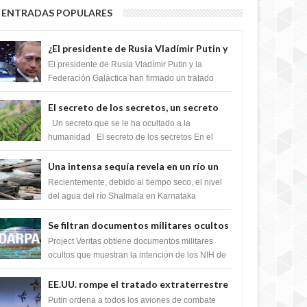
6 YEARS AGO
ENTRADAS POPULARES
¿El presidente de Rusia Vladímir Putin y
la Federación Galactica han firmado un
El presidente de Rusia Vladímir Putin y la
tratado para acabar con los Sionistas?
Federación Galáctica han firmado un tratado
para trabajar juntos, para exponer a todos los
Si...
El secreto de los secretos, un secreto
que cambiaría por completo el destino
Un secreto que se le ha ocultado a la
de la humanidad
humanidad El secreto de los secretos En el
6 YEARS AGO
verano de 2003, en una zona inexplorada de las
m...
Una intensa sequía revela en un río un
impresionante hallazgo de miles de
Recientemente, debido al tiempo seco, el nivel
Shiva Lingas
del agua del río Shalmala en Karnataka
retrocedió, revelando la presencia de miles de
Shiv...
Se filtran documentos militares ocultos
que muestran la intención de los NIH de
Project Veritas obtiene documentos militares
crear el SARS-CoV-2, utilizando la
ocultos que muestran la intención de los NIH de
crear el SARS-CoV-2, utilizando la investigaci...
investigación de ganancia de función
6 YEARS AGO
EE.UU. rompe el tratado extraterrestre
y se prepara para destruir el misterioso
Putin ordena a todos los aviones de combate