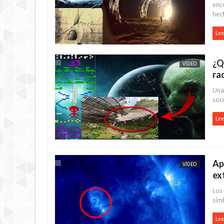
enc
hech
Lee
¿Q
VÍDEO
ra
Una 
soci
Lee
Ap
VÍDEO
ex
Los
sím
Lee