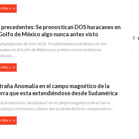
r Más »
n precedentes: Se pronostican DOS huracanes en
 Golfo de México algo nunca antes visto
a hazaña más de este 2020. Posiblemente podríamos ver dos
canes en el Golfo de México por primera vez en la historia
strada. ...
r Más »
traña Anomalía en el campo magnético de la
erra que esta extendiéndose desde Sudamérica
ASA rastrea la 'abolladura' en el campo magnético de la Tierra
sada por tormentas solares que podrían destruir computadora...
r Más »