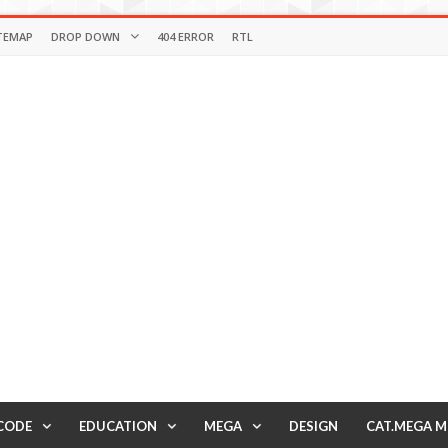
TEMAP
DROP DOWN
404 ERROR
RTL
CODE
EDUCATION
MEGA
DESIGN
CAT.MEGA 