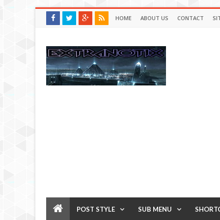
HOME
ABOUT US
CONTACT
SI
POST STYLE
SUB MENU
SHORT