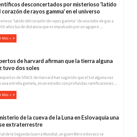
entíficos desconcertados por misterioso 'latido
l corazón de rayos gamma' en el universo
terioso 'latido del corazón de rayos gamma' de una nube de gas a
00 años luz de distancia que es impulsado por un agujero ...
r Más »
pertos de harvard afirman que la tierra alguna
z tuvo dos soles
 expertos de SPACE de Harvard han sugerido que el Sol alguna vez
 una estrella gemela, en un estudio con profundas ramificaciones ...
r Más »
 misterio de la cueva de la Luna en Eslovaquia una
se extraterrestre
inal de la Segunda Guerra Mundial, un guerrillero eslovaco se