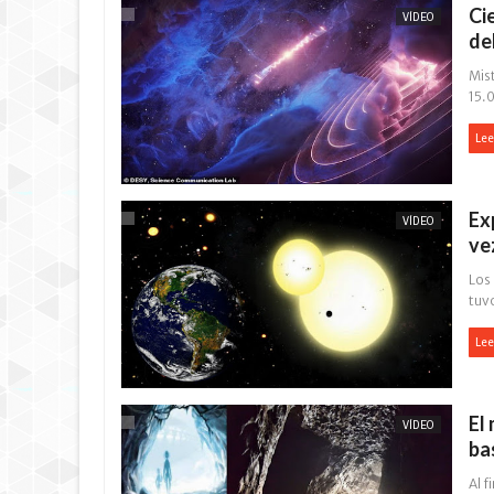
Ci
VÍDEO
de
Mis
15.0
Lee
Ex
VÍDEO
ve
Los
tuvo
Lee
El
VÍDEO
ba
Al f