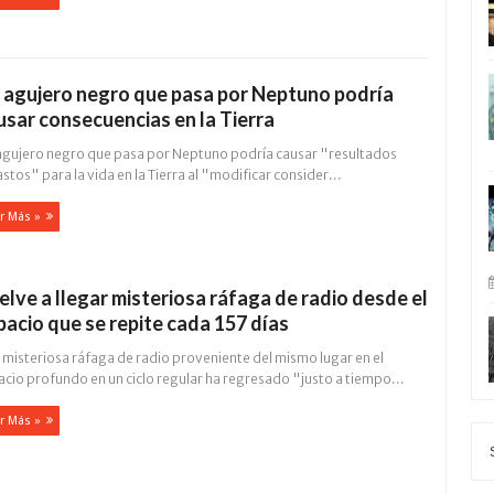
 agujero negro que pasa por Neptuno podría
usar consecuencias en la Tierra
agujero negro que pasa por Neptuno podría causar "resultados
stos" para la vida en la Tierra al "modificar consider...
r Más »
elve a llegar misteriosa ráfaga de radio desde el
pacio que se repite cada 157 días
 misteriosa ráfaga de radio proveniente del mismo lugar en el
cio profundo en un ciclo regular ha regresado "justo a tiempo...
r Más »