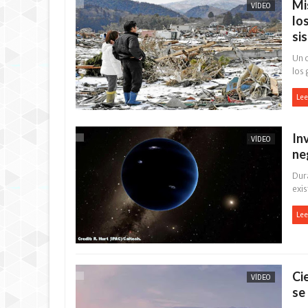
Mi
VÍDEO
lo
si
Un 
los 
Lee
In
VÍDEO
ne
Dur
exis
Lee
Ci
VÍDEO
se