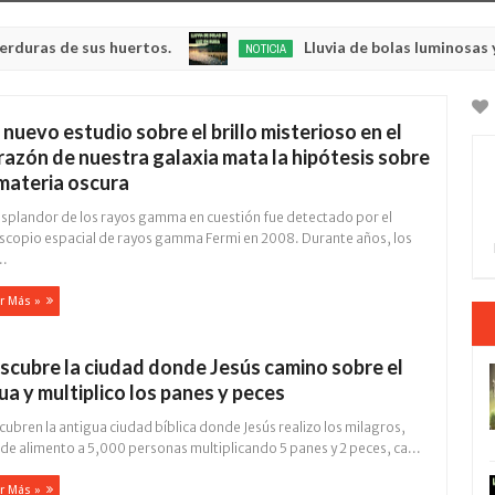
 sus huertos.
Lluvia de bolas luminosas y respland
NOTICIA
May
23,
0
2025
 nuevo estudio sobre el brillo misterioso en el
razón de nuestra galaxia mata la hipótesis sobre
 materia oscura
resplandor de los rayos gamma en cuestión fue detectado por el
escopio espacial de rayos gamma Fermi en 2008. Durante años, los
..
r Más »
scubre la ciudad donde Jesús camino sobre el
ua y multiplico los panes y peces
ubren la antigua ciudad bíblica donde Jesús realizo los milagros,
de alimento a 5,000 personas multiplicando 5 panes y 2 peces, ca...
r Más »