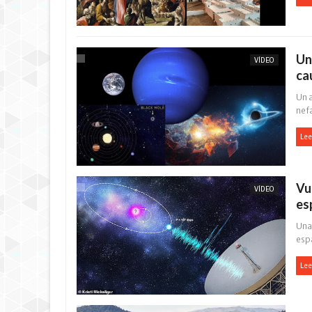
Un
VÍDEO
ca
Un 
nefa
Lee
Vu
VÍDEO
es
Una
espa
Lee