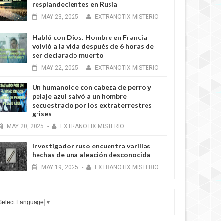
resplandecientes en Rusia
MAY
23,
2025
-
EXTRANOTIX MISTERIO
Habló con Dios: Hombre en Francia
6 YEARS AGO
volvió a la vida después de 6 horas de
ser declarado muerto
MAY
22,
2025
-
EXTRANOTIX MISTERIO
Un humanoide con cabeza de perro у
pelaje azul salvó a un hombre
secuestrado por los extraterrestres
grises
MAY
20,
2025
-
EXTRANOTIX MISTERIO
6 YEARS AGO
Investigador ruso encuentra varillas
hechas de una aleación desconocida
MAY
19,
2025
-
EXTRANOTIX MISTERIO
Select Language
▼