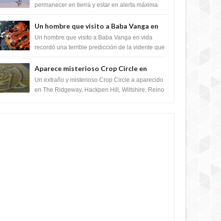
satélite "Caballero Negro"
permanecer en tierra y estar en alerta máxima
para despegar, después de que Obama rompe
el ...
Un hombre que visito a Baba Vanga en
vida recordó la terrible predicción de la
Un hombre que visito a Baba Vanga en vida
vidente para febrero de 2022.
recordó una terrible predicción de la vidente que
sucedería el 2 de febrero de 2022. Según el
pron...
Aparece misterioso Crop Circle en
6 YEARS AGO
Reino Unido 23 de junio 2016
Un extraño y misterioso Crop Circle a aparecido
en The Ridgeway, Hackpen Hill, Wiltshire, Reino
Unido, fue reportado por Crop circle conec...
6 YEARS AGO