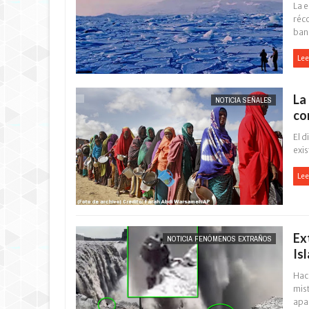
La 
réc
ban.
Lee
La
NOTICIA SEÑALES
co
El 
exi
Lee
Ex
NOTICIA FENÓMENOS EXTRAÑOS
Is
Hac
mis
apa