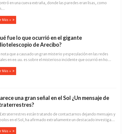
ontró en una cueva extraña, donde las paredes eran lisas, como
...
r Más »
ué fue lo que ocurrió en el gigante
diotelescopio de Arecibo?
nota que a causado un gran misterio y especulación en las redes
ales en ee.uu. es sobre el misterioso incidente que ocurrió en ho...
r Más »
arece una gran señal en el Sol ¿Un mensaje de
traterrestres?
 Extraterrestres están tratando de contactarnos dejando mensajes y
bolos en el Sol, ha afirmado extrañamente un destacado investiga...
r Más »