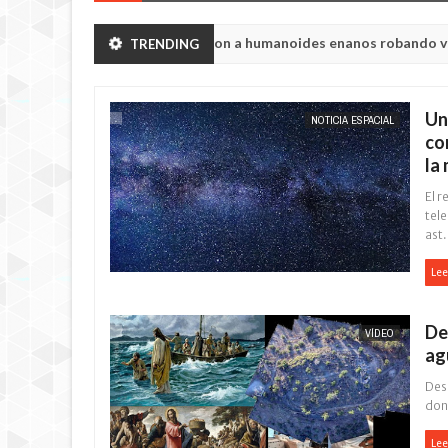
ión de Chelyabinsk vieron a humanoides enanos robando verduras de
TRENDING
Un
NOTICIA ESPACIAL
co
la
El 
tel
ast.
Lee
De
VÍDEO
ag
Desc
don
Lee