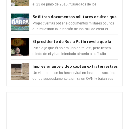
el 23 de junio de 2015. "Guardaos de los
extraterrestres con regalos! Esos ...
Se filtran documentos militares ocultos que
muestran la intención de los NIH de crear el
Project Veritas obtiene documentos militares ocultos
SARS-CoV-2, utilizando la investigación de
que muestran la intención de los NIH de crear el
SARS-CoV-2, utilizando la investigaci...
ganancia de función
El presidente de Rusia Putin revela que la
clase dominante en el mundo son los
Putin dijo que él no era uno de "ellos", pero tienen
híbridos reptiles
miedo de él y han intentado atraerlo a su "culto
babilónico antiguo....
Impresionante vídeo captan extraterrestres
bajando de un OVNI en Arabia Saudita
Un vídeo que se ha hecho viral en las redes sociales
donde supuestamente aterriza un OVNI y bajan sus
tripulantes en el desierto en Ara...