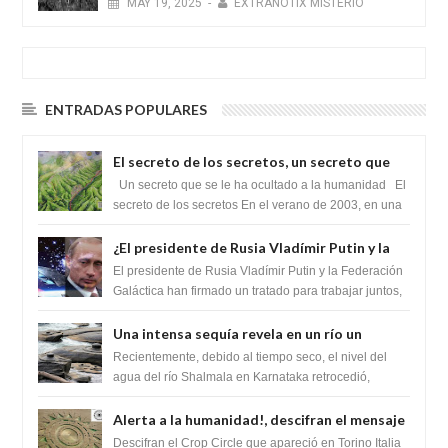
MAY
19,
2025
-
EXTRANOTIX MISTERIO
ENTRADAS POPULARES
El secreto de los secretos, un secreto que
cambiaría por completo el destino de la
Un secreto que se le ha ocultado a la humanidad El
humanidad
secreto de los secretos En el verano de 2003, en una
zona inexplorada de las m...
¿El presidente de Rusia Vladímir Putin y la
Federación Galactica han firmado un
El presidente de Rusia Vladímir Putin y la Federación
tratado para acabar con los Sionistas?
Galáctica han firmado un tratado para trabajar juntos,
para exponer a todos los Si...
Una intensa sequía revela en un río un
impresionante hallazgo de miles de Shiva
Recientemente, debido al tiempo seco, el nivel del
Lingas
agua del río Shalmala en Karnataka retrocedió,
revelando la presencia de miles de Shiv...
Alerta a la humanidad!, descifran el mensaje
del Crop Circle de Torino ,Italia
Descifran el Crop Circle que apareció en Torino Italia