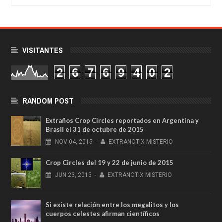
VISITANTES
2
6
7
6
9
4
0
2
RANDOM POST
Extraños Crop Circles reportados en Argentina y
Brasil el 31 de octubre de 2015
NOV
04,
2015
-
EXTRANOTIX MISTERIO
Crop Circles del 19 y 22 de junio de 2015
JUN
23,
2015
-
EXTRANOTIX MISTERIO
Si existe relación entre los megalitos y los
cuerpos celestes afirman científicos