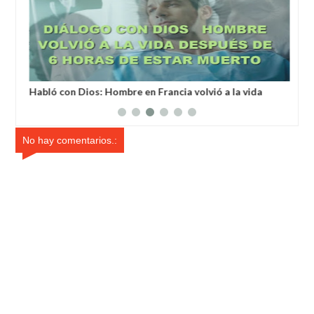
a
Habló con Dios: Hombre en Francia volvió a la vida
Un 
después de 6 horas de ser declarado muerto
un 
No hay comentarios.: