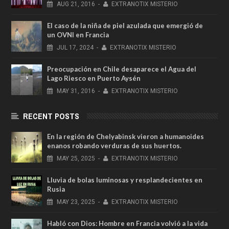
AUG
21,
2016
-
EXTRANOTIX MISTERIO
El caso de la niña de piel azulada que emergió de
un OVNI en Francia
JUL
17,
2024
-
EXTRANOTIX MISTERIO
Preocupación en Chile desaparece el Agua del
Lago Riesco en Puerto Aysén
MAY
31,
2016
-
EXTRANOTIX MISTERIO
RECENT POSTS
En la región de Chelyabinsk vieron a humanoides
enanos robando verduras de sus huertos.
MAY
25,
2025
-
EXTRANOTIX MISTERIO
Lluvia de bolas luminosas y resplandecientes en
Rusia
MAY
23,
2025
-
EXTRANOTIX MISTERIO
Habló con Dios: Hombre en Francia volvió a la vida