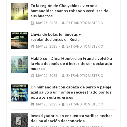
En la región de Chelyabinsk vieron a
humanoides enanos robando verduras de
sus huertos.
MAY
25,
2025
-
EXTRANOTIX MISTERIO
Lluvia de bolas luminosas y
resplandecientes en Rusia
MAY
23,
2025
-
EXTRANOTIX MISTERIO
Habló con Dios: Hombre en Francia volvió a
la vida después de 6 horas de ser declarado
muerto
MAY
22,
2025
-
EXTRANOTIX MISTERIO
Un humanoide con cabeza de perro у pelaje
azul salvó a un hombre secuestrado por los
extraterrestres grises
MAY
20,
2025
-
EXTRANOTIX MISTERIO
Investigador ruso encuentra varillas hechas
de una aleación desconocida