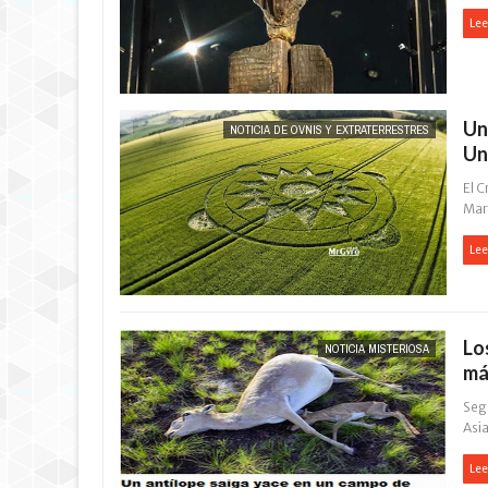
Lee
Un
NOTICIA DE OVNIS Y EXTRATERRESTRES
Un
El C
Marl
Lee
Lo
NOTICIA MISTERIOSA
má
Segú
Asia
Lee