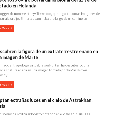
ptado en Holanda
blogger de nombre Harry Clipperton, que le gusta tomar imagenes de
aturaleza dijo. El martes caminaba a lo largo de un camino en ...
r Más »
scubren la figura de un extraterrestre enano en
a imagen de Marte
llamado antropólogo virtual, Jason Hunter, ha descubierto una
raña criatura enana en una imagen tomada por la Mars Rover
osity ...
r Más »
ptan extrañas luces en el cielo de Astrakhan,
sia
isterioso OVNI ha sido visto flotando en el cielo en Rusia . Las