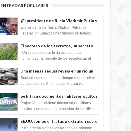
11 YEARS AGO
ENTRADAS POPULARES
¿El presidente de Rusia Vladímir Putin y
la Federación Galactica han firmado un
El presidente de Rusia Vladímir Putin y la
tratado para acabar con los Sionistas?
Federación Galáctica han firmado un tratado
para trabajar juntos, para exponer a todos los
Si...
El secreto de los secretos, un secreto
que cambiaría por completo el destino
Un secreto que se le ha ocultado a la
11 YEARS AGO
de la humanidad
humanidad El secreto de los secretos En el
verano de 2003, en una zona inexplorada de las
m...
Una intensa sequía revela en un río un
impresionante hallazgo de miles de
Recientemente, debido al tiempo seco, el nivel
Shiva Lingas
del agua del río Shalmala en Karnataka
retrocedió, revelando la presencia de miles de
Shiv...
Se filtran documentos militares ocultos
que muestran la intención de los NIH de
Project Veritas obtiene documentos militares
crear el SARS-CoV-2, utilizando la
ocultos que muestran la intención de los NIH de
11 YEARS AGO
crear el SARS-CoV-2, utilizando la investigaci...
investigación de ganancia de función
EE.UU. rompe el tratado extraterrestre
y se prepara para destruir el misterioso
Putin ordena a todos los aviones de combate