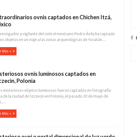
traordinarios ovnis captados en Chichen Itzá,
xico
nvestigador y vigilante del cielo el mexicano Pedro Ávila ha captado
os objetos en un viaje a las zonas arqueológicas de Yucatán...
r Más »
steriosos ovnis luminosos captados en
czecin, Polonia
s misteriosos objetos luminosos fueron captados en fotografía
a de la ciudad de Szczecin en Polonia, el pasado 20 de mayo de
,...
r Más »
sterioso ovni o portal dimensional de luz verde