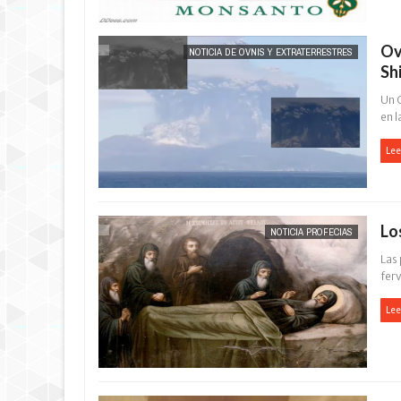
Ov
NOTICIA DE OVNIS Y EXTRATERRESTRES
Sh
Un 
en l
Lee
Lo
NOTICIA PROFECIAS
Las 
ferv
Lee