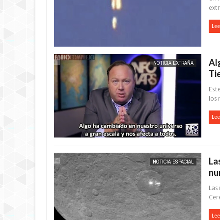
extr
Lee
Al
NOTICIA EXTRAÑA
Ti
Est
los 
Lee
La
NOTICIA ESPACIAL
nu
Las 
Cere
Lee