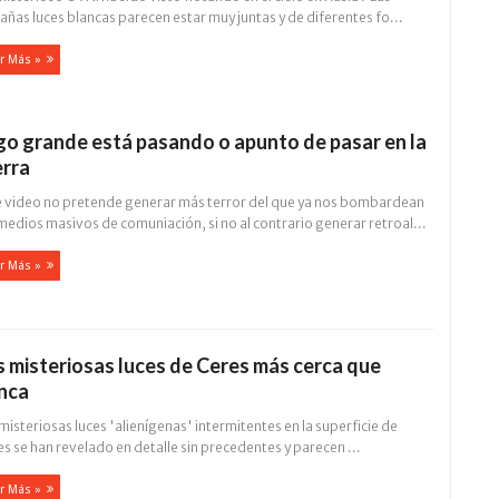
añas luces blancas parecen estar muy juntas y de diferentes fo...
r Más »
go grande está pasando o apunto de pasar en la
erra
e video no pretende generar más terror del que ya nos bombardean
medios masivos de comuniación, si no al contrario generar retroal...
r Más »
s misteriosas luces de Ceres más cerca que
nca
misteriosas luces 'alienígenas' intermitentes en la superficie de
s se han revelado en detalle sin precedentes y parecen ...
r Más »