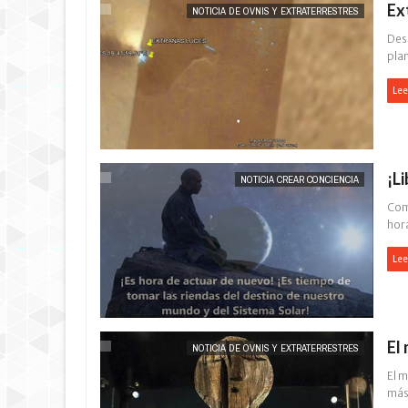
Ex
NOTICIA DE OVNIS Y EXTRATERRESTRES
Des
plan
Lee
¡L
NOTICIA CREAR CONCIENCIA
Com
hora
Lee
El
NOTICIA DE OVNIS Y EXTRATERRESTRES
El m
más