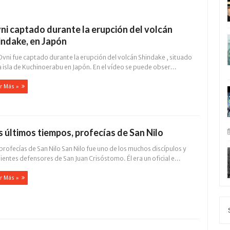
ni captado durante la erupción del volcán
indake, en Japón
Ovni fue captado durante la erupción del volcán Shindake , situado
a isla de Kuchinoerabu en Japón. En el vídeo se puede obser...
r Más »
s últimos tiempos, profecías de San Nilo
profecías de San Nilo San Nilo fue uno de los muchos discípulos y
ientes defensores de San Juan Crisóstomo. Él era un oficial e...
r Más »