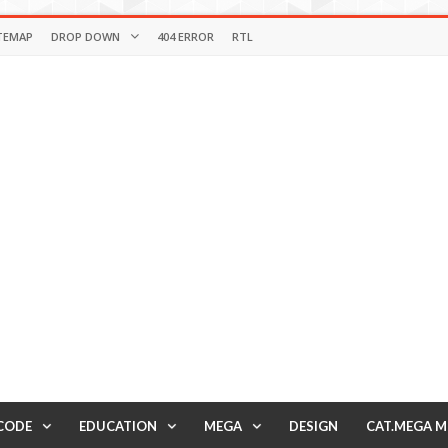
TEMAP
DROP DOWN
404 ERROR
RTL
CODE
EDUCATION
MEGA
DESIGN
CAT.MEGA 