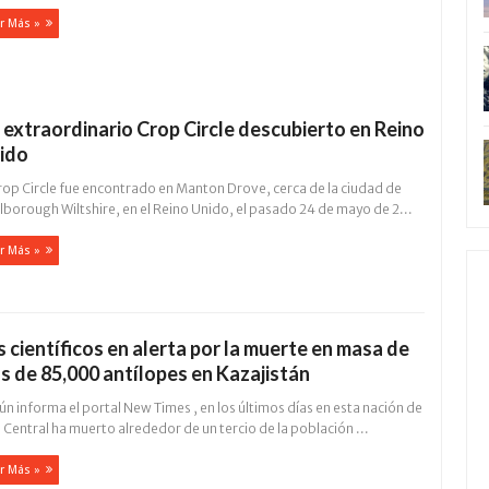
r Más »
 extraordinario Crop Circle descubierto en Reino
ido
rop Circle fue encontrado en Manton Drove, cerca de la ciudad de
borough Wiltshire, en el Reino Unido, el pasado 24 de mayo de 2...
r Más »
s científicos en alerta por la muerte en masa de
s de 85,000 antílopes en Kazajistán
n informa el portal New Times , en los últimos días en esta nación de
 Central ha muerto alrededor de un tercio de la población ...
r Más »