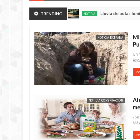
uras de sus huertos.
Lluvia de bolas luminosas y r
TRENDING
NOTICIA
May
23,
0
2025
Mi
NOTICIA EXTRAÑA
Pu
Un r
escu
Lee
Al
NOTICIA CONSPIRACIÓN
me
¿Se
Méx
Lee