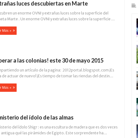
trañas luces descubiertas en Marte
cubren un enorme OVNI y extrañas luces sobre la superficie del
eta Marte . Un enorme OVNI y extrañas luces sobre la superficie ...
r Más »
iberar a las colonias! este 30 de mayo 2015
partiendo un artículo de la pagina: 2012portal.blogspot.com ¡Es
 de actuar de nuevo! ¡Es tiempo de tomar las riendas del destin...
r Más »
 misterio del ídolo de las almas
isterio del ídolo Shigr : es una escultura de madera que es dos veces
 antigua qué las pirámides de Egipto. Este sorprendente ha...