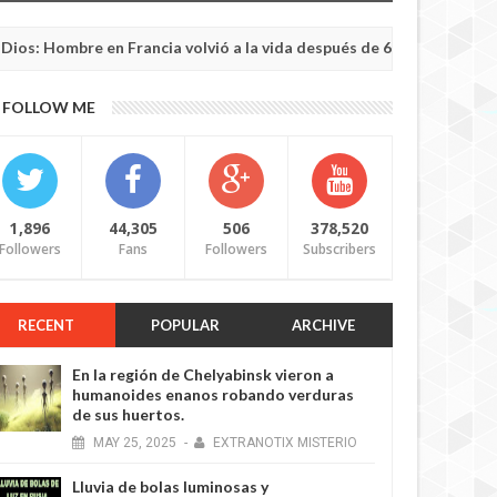
re en Francia volvió a la vida después de 6 horas de ser declarado
FOLLOW ME
11 YEARS AGO
1,896
44,305
506
378,520
Followers
Fans
Followers
Subscribers
RECENT
POPULAR
ARCHIVE
11 YEARS AGO
En la región de Chelyabinsk vieron a
humanoides enanos robando verduras
de sus huertos.
MAY
25,
2025
-
EXTRANOTIX MISTERIO
Lluvia de bolas luminosas y