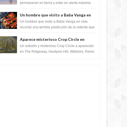
satélite "Caballero Negro"
permanecer en tierra y estar en alerta máxima
para despegar, después de que Obama rompe
el ...
Un hombre que visito a Baba Vanga en
vida recordó la terrible predicción de la
Un hombre que visito a Baba Vanga en vida
vidente para febrero de 2022.
recordó una terrible predicción de la vidente que
sucedería el 2 de febrero de 2022. Según el
11 YEARS AGO
pron...
Aparece misterioso Crop Circle en
Reino Unido 23 de junio 2016
Un extraño y misterioso Crop Circle a aparecido
en The Ridgeway, Hackpen Hill, Wiltshire, Reino
Unido, fue reportado por Crop circle conec...
11 YEARS AGO