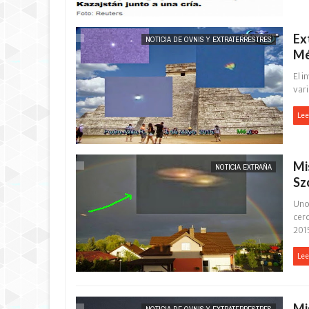
Ex
NOTICIA DE OVNIS Y EXTRATERRESTRES
Mé
El i
vari
Lee
Mi
NOTICIA EXTRAÑA
Sz
Uno
cerc
2015
Lee
Mi