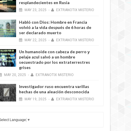
resplandecientes en Rusia
MAY
23,
2025
-
EXTRANOTIX MISTERIO
11 YEARS AGO
Habló con Dios: Hombre en Francia
volvió a la vida después de 6 horas de
ser declarado muerto
MAY
22,
2025
-
EXTRANOTIX MISTERIO
Un humanoide con cabeza de perro у
pelaje azul salvó a un hombre
secuestrado por los extraterrestres
grises
MAY
20,
2025
-
EXTRANOTIX MISTERIO
11 YEARS AGO
Investigador ruso encuentra varillas
hechas de una aleación desconocida
MAY
19,
2025
-
EXTRANOTIX MISTERIO
Select Language
▼