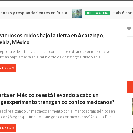
esplandecientes en Rusia
Habló con Dios: Homb
NOTICIA AL DÍA
May
22,
0
2025
steriosos ruidos bajo la tierra en Acatzingo,
ebla, México
eportaje de la televisión da a conocer los extraños sonidos que se
chan bajo la tierra en el municipio de Acatzingo situado en el...
r Más »
erta en México se está llevando a cabo un
gaexperimento transgenico con los mexicanos?
 está realizando un megaexperimento con alimentos transgénicos en
ico? ¿Megaexperimento transgénico con mexicanos? Antonio Turr...
r Más »