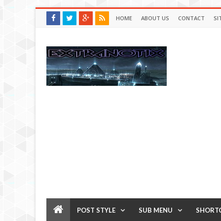
HOME
ABOUT US
CONTACT
SI
POST STYLE
SUB MENU
SHORT