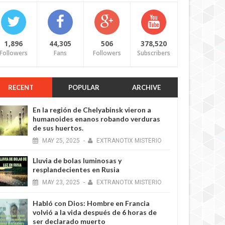
MAY
23
,
2025
1,896
44,305
506
378,520
Followers
Fans
Followers
Subscribers
RECENT
POPULAR
ARCHIVE
En la región de Chelyabinsk vieron a
humanoides enanos robando verduras
de sus huertos.
NOTICIA
MAY
25,
2025
-
EXTRANOTIX MISTERIO
Lluvia de bolas luminosas y
resplandecientes en Rusia
Los científicos advierten: se acerca una
MAY
23,
2025
-
EXTRANOTIX MISTERIO
tormenta solar con consecuencias
devastadoras
Habló con Dios: Hombre en Francia
JUN
27,
2023
-
EXTRANOTIX MISTERIO
volvió a la vida después de 6 horas de
ser declarado muerto