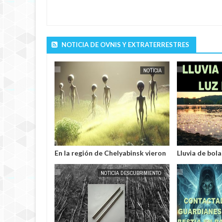
EXTRANOTIX MISTERIO
NOTICIA DE OVNIS Y EXTRATERRESTRES
NOTICIA
EXTRANOTIX MISTERIO
En la región de Chelyabinsk vieron
Lluvia de bol
a humanoides enanos robando
resplandecien
verduras de sus huertos.
NOTICIA DESCUBRIMIENTO