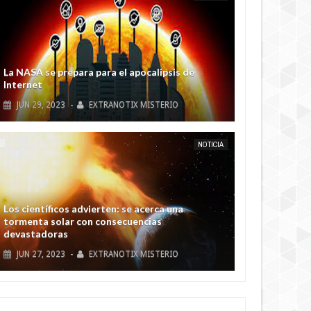
Los científicos advierten: se acerca una
tormenta solar con consecuencias
devastadoras
JUN
27,
2023
-
EXTRANOTIX MISTERIO
MAY
22,
2025
MAY
NOTICIA AL DÍA
CONTACTADOS
NOTICIA
Los científicos han demostrado la conexión
entre los terremotos y la radiación cósmica
entíficos han registrado
Contactado ruso habló sobre
as vibraciones sísmicas en la
batallas espaciales en la órbita de
JUN
19,
2023
-
EXTRANOTIX MISTERIO
 que duraron 92 segundos.
la Tierra
NOTICIA AL DÍA