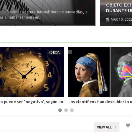
OBJETO EXT
DURANTE UN
os de hace 600 millones de años, clasificación de
á en esta historia. P...
MAR
10,
202
MAY
19,
2025
OCT
22,
2024
EXTRANOTIX MISTERIO
NOTICIA
EXTRANOTIX MISTERIO
ntíficos han descubierto un
Hace millones de años, un objeto
nusual en el cerebro del cuadro
del sistema solar enfrió drásti
n de la perla"
la Tierra, sugieren los científicos
VIEW ALL