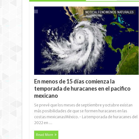
NOTICIA FENÓMENOS NATURALES
En menos de 15 días comienza la
temporada de huracanes en el pacifico
mexicano
Se prevé que los meses de septiembre y octubre existan
más posibilidades de que se formen huracanes en las
costas mexicanasMéxico.- La temporada de huracanes del
2022 en ...
Read More