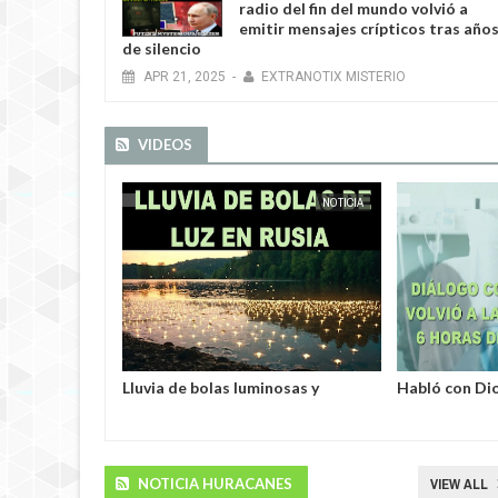
radio del fin del mundo volvió a
emitir mensajes crípticos tras año
de silencio
APR
21
,
2025
-
EXTRANOTIX MISTERIO
VIDEOS
NOTICIA
EXTRANOTIX MISTERIO
NOTICIA AL DÍA
EXTRANOTIX MISTERIO
EXTRANOTIX MISTERIO
nosas y
Habló con Dios: Hombre en
Un humanoide
 Rusia
Francia volvió a la vida después de
у pelaje azul
6 horas de ser declarado muerto
secuestrado 
extraterrestr
EXTRANOTIX MISTERIO
NOTICIA HURACANES
VIEW ALL