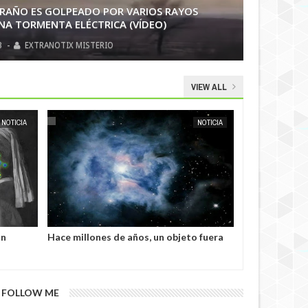
RAÑO ES GOLPEADO POR VARIOS RAYOS
A TORMENTA ELÉCTRICA (VÍDEO)
3
-
EXTRANOTIX MISTERIO
VIEW ALL
OCT
08,
2024
NOTICIA
EXTRANOTIX MISTERIO
NOTICIA
 fuera
El mundo está al borde de un desastre
El descubrimie
camente
radiológico, advierte un experto
Groenlandia q
oficial.
FOLLOW ME