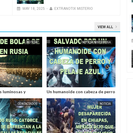
MAY
18
,
2025
-
EXTRANOTIX MISTERIO
VIEW ALL
NOTICIA
NOTICIA MISTERIOSA
as luminosas y
Un humanoide con cabeza de perro
tes en Rusia
у pelaje azul salvó a un hombre
secuestrado por los
CONTACTADOS
NOTICIA
extraterrestres grises