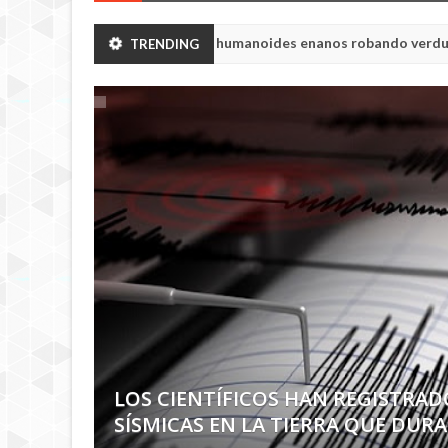
yabinsk vieron a humanoides enanos robando verduras de sus huerto
TRENDING
LA HISTORIA DE LA PRINCESA TIS