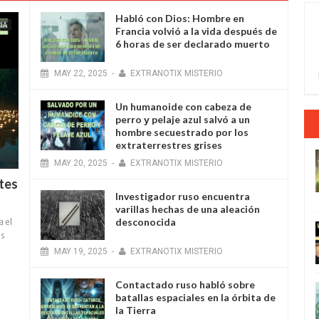
Habló con Dios: Hombre en
IA
Francia volvió a la vida después de
6 horas de ser declarado muerto
MAY
22
,
2025
-
EXTRANOTIX MISTERIO
Un humanoide con cabeza de
perro у pelaje azul salvó a un
hombre secuestrado por los
extraterrestres grises
MAY
20
,
2025
-
EXTRANOTIX MISTERIO
ntes
Investigador ruso encuentra
varillas hechas de una aleación
desconocida
a el
es
MAY
19
,
2025
-
EXTRANOTIX MISTERIO
Contactado ruso habló sobre
batallas espaciales en la órbita de
la Tierra