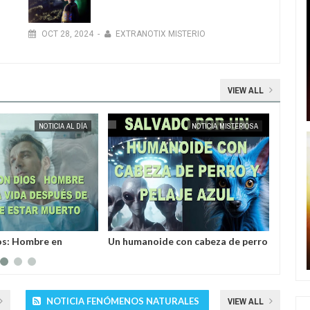
s
OCT
28
,
2024
-
EXTRANOTIX MISTERIO
VIEW ALL
MAY
25,
2025
MAY
23,
2025
NOTICIA MISTERIOSA
EXTRANOTIX MISTERIO
NOTICIA DESCUBRIMIENTO
 con cabeza de perro
Investigador ruso encuentra
Los ci
 salvó a un hombre
varillas hechas de una aleación
extrañ
por los
desconocida
Tierra
es grises
NOTICIA FENÓMENOS NATURALES
VIEW ALL