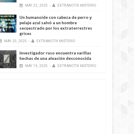
MAY
22,
2025
-
EXTRANOTIX MISTERIO
NOTICIA
Un humanoide con cabeza de perro у
pelaje azul salvó a un hombre
secuestrado por los extraterrestres
grises
MAY
20,
2025
-
EXTRANOTIX MISTERIO
Los científicos han demostrado la conexión
MAY
25
,
2025
MAY
entre los terremotos y la radiación cósmica
Investigador ruso encuentra varillas
JUN
19,
2023
-
EXTRANOTIX MISTERIO
hechas de una aleación desconocida
MAY
19,
2025
-
EXTRANOTIX MISTERIO
NOTICIA AL DÍA
Los científicos han registrado extrañas
MAY
19
,
2025
MAY
vibraciones sísmicas en la Tierra que duraron 92
segundos.
MAY
19,
2025
-
EXTRANOTIX MISTERIO