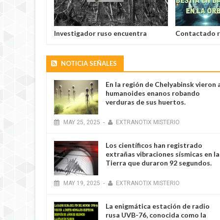
EXTRANOTIX MISTERIO
Investigador ruso encuentra
Contactado r
varillas hechas de una aleación
batallas espac
desconocida
la Tierra
NOTICIA SEÑALES
En la región de Chelyabinsk vieron 
humanoides enanos robando
verduras de sus huertos.
EXTRANOTIX MISTERIO
MAY
25
,
2025
-
EXTRANOTIX MISTERIO
Los científicos han registrado
extrañas vibraciones sísmicas en la
Tierra que duraron 92 segundos.
MAY
19
,
2025
-
EXTRANOTIX MISTERIO
La enigmática estación de radio
rusa UVB-76, conocida como la
EXTRANOTIX MISTERIO