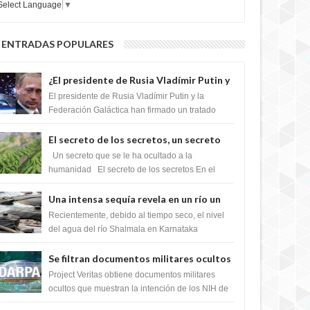
Select Language
▼
MAY
05
,
2022
ENTRADAS POPULARES
Los científicos han registrado extrañas
vibraciones sísmicas en la Tierra que duraron 92
segundos.
¿El presidente de Rusia Vladímir Putin y
MAY
19,
2025
-
EXTRANOTIX MISTERIO
la Federación Galactica han firmado un
El presidente de Rusia Vladímir Putin y la
tratado para acabar con los Sionistas?
Federación Galáctica han firmado un tratado
para trabajar juntos, para exponer a todos los
Si...
El secreto de los secretos, un secreto
que cambiaría por completo el destino
Un secreto que se le ha ocultado a la
de la humanidad
humanidad El secreto de los secretos En el
verano de 2003, en una zona inexplorada de las
m...
Una intensa sequía revela en un río un
impresionante hallazgo de miles de
Recientemente, debido al tiempo seco, el nivel
Shiva Lingas
del agua del río Shalmala en Karnataka
retrocedió, revelando la presencia de miles de
Shiv...
Se filtran documentos militares ocultos
que muestran la intención de los NIH de
Project Veritas obtiene documentos militares
crear el SARS-CoV-2, utilizando la
ocultos que muestran la intención de los NIH de
crear el SARS-CoV-2, utilizando la investigaci...
investigación de ganancia de función