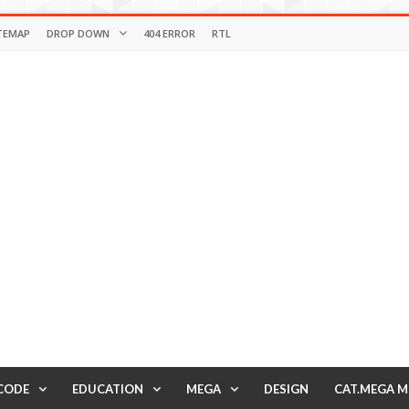
TEMAP
DROP DOWN
404 ERROR
RTL
CODE
EDUCATION
MEGA
DESIGN
CAT.MEGA 