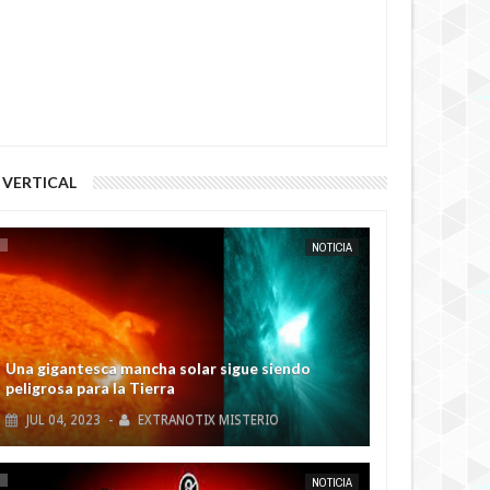
NOTICIA
Una gigantesca mancha solar sigue siendo
peligrosa para la Tierra
VERTICAL
JUL
04,
2023
-
EXTRANOTIX MISTERIO
NOTICIA
La NASA se prepara para el apocalipsis de
Internet
JUN
29,
2023
-
EXTRANOTIX MISTERIO
NOTICIA