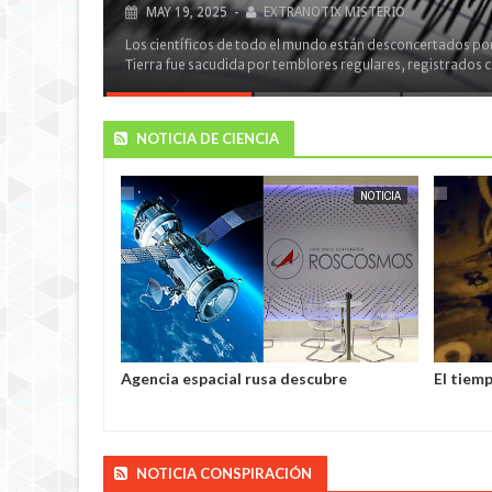
OCT
28,
2024
-
EXTRANOTIX MISTERIO
Tecnologías inaccesibles para nuestra civilización, hallazg
información, investigaciones y sus resultados: todo esto est
Oct
28,
2024
-
Extranotix Misterio
NOTICIA DE CIENCIA
NOTICIA
EXTRANOTIX MISTERIO
NOTICIA
cubre
El tiempo puede ser "negativo", según un
Los cie
entificados en
estudio
efecto i
"La jove
NOTICIA CONSPIRACIÓN