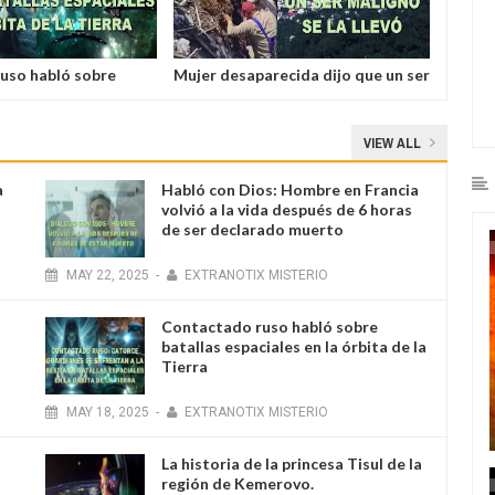
uso habló sobre
Mujer desaparecida dijo que un ser
iales en la órbita de
maligno se la llevó la localizaron en
una cueva.
VIEW ALL
a
Habló con Dios: Hombre en Francia
volvió a la vida después de 6 horas
de ser declarado muerto
MAY
22
,
2025
-
EXTRANOTIX MISTERIO
Contactado ruso habló sobre
batallas espaciales en la órbita de la
Tierra
MAY
18
,
2025
-
EXTRANOTIX MISTERIO
La historia de la princesa Tisul de la
región de Kemerovo.