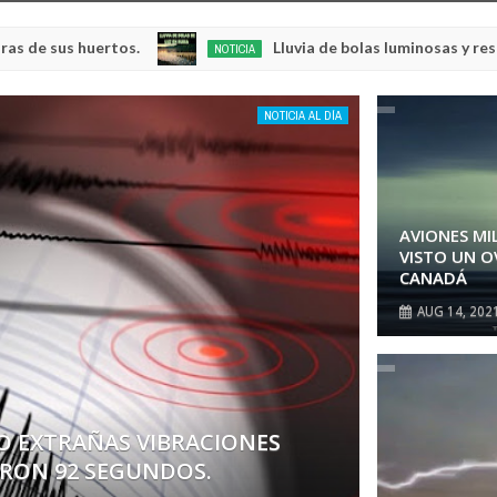
s.
Lluvia de bolas luminosas y resplandecientes en
NOTICIA
May
23,
0
2025
NOTICIA
AVIONES MI
VISTO UN O
CANADÁ
AUG
14,
202
UL DE LA REGIÓN DE KEMEROVO.