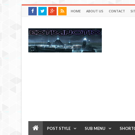
HOME
ABOUT US
CONTACT
SI
POST STYLE
SUB MENU
SHORT