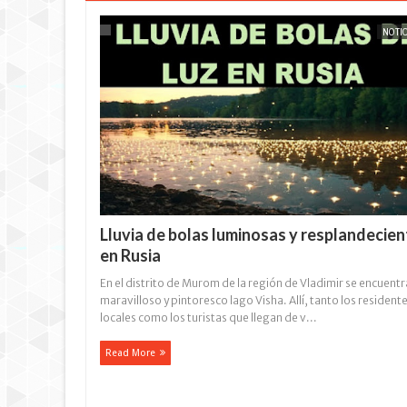
NOTIC
Lluvia de bolas luminosas y resplandecie
EXTRANOTIX MISTERIO
en Rusia
En el distrito de Murom de la región de Vladimir se encuentr
maravilloso y pintoresco lago Visha. Allí, tanto los resident
locales como los turistas que llegan de v...
Read More