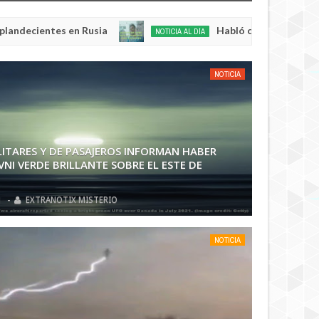
 Rusia
Habló con Dios: Hombre en Francia volv
NOTICIA AL DÍA
May
22,
0
2025
NOTICIA
LITARES Y DE PASAJEROS INFORMAN HABER
VNI VERDE BRILLANTE SOBRE EL ESTE DE
1
-
EXTRANOTIX MISTERIO
NOTICIA