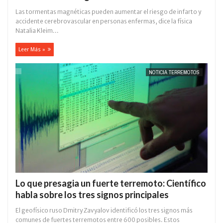
Las tormentas magnéticas pueden aumentar el riesgo de infarto y
accidente cerebrovascular en personas enfermas, dice la física
Natalia Kleim...
Leer Más »
NOTICIA TERREMOTOS
Lo que presagia un fuerte terremoto: Científico
habla sobre los tres signos principales
El geofísico ruso Dmitry Zavyalov identificó los tres signos más
comunes de fuertes terremotos entre 600 posibles. Estos