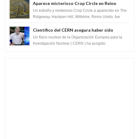
Aparece misterioso Crop Circle en Reino
Unido 23 de junio 2016
Un extraño y misterioso Crop Circle a aparecido en The
Ridgeway, Hackpen Hill, Wiltshire, Reino Unido, fue
reportado por Crop circle conec...
Científico del CERN asegura haber sido
ayudado por seres de luz durante una prueba
Un físico nuclear de la Organización Europea para la
del Colisionador de Hadrones
Investigación Nuclear ( CERN ) ha acogido
recientemente el cristianismo en su corazó...