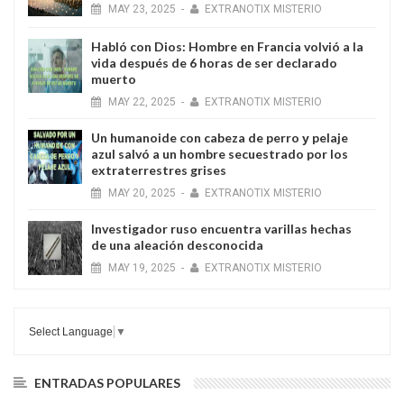
MAY
23,
2025
-
EXTRANOTIX MISTERIO
Habló con Dios: Hombre en Francia volvió a la
vida después de 6 horas de ser declarado
muerto
MAY
22,
2025
-
EXTRANOTIX MISTERIO
Un humanoide con cabeza de perro у pelaje
azul salvó a un hombre secuestrado por los
extraterrestres grises
MAY
20,
2025
-
EXTRANOTIX MISTERIO
Investigador ruso encuentra varillas hechas
de una aleación desconocida
MAY
19,
2025
-
EXTRANOTIX MISTERIO
Select Language
▼
ENTRADAS POPULARES