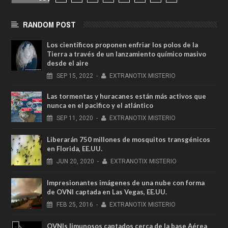
RANDOM POST
Los científicos proponen enfriar los polos de la
Tierra a través de un lanzamiento químico masivo
desde el aire
SEP
15,
2022
-
EXTRANOTIX MISTERIO
Las tormentas y huracanes están más activos que
nunca en el pacifico y el atlántico
SEP
11,
2020
-
EXTRANOTIX MISTERIO
Liberarán 750 millones de mosquitos transgénicos
en Florida, EE.UU.
JUN
20,
2020
-
EXTRANOTIX MISTERIO
Impresionantes imágenes de una nube con forma
de OVNI captada en Las Vegas, EE.UU.
FEB
25,
2016
-
EXTRANOTIX MISTERIO
OVNIs limunosos captados cerca de la base Aérea