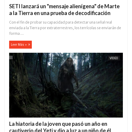
SETI lanzará un "mensaje alienígena" de Marte
a la Tierra en una prueba de decodificación
Con el fin de probar su capacidad para detectar una señal real
enviada a la Tierra por extraterrestres, los terrícolas se enviarán de
forma ...
Leer Más »
VÍDEO
La hiatoria de la joven que pasó un año en
cautiverio del Yeti y dio a luz a un niño de él