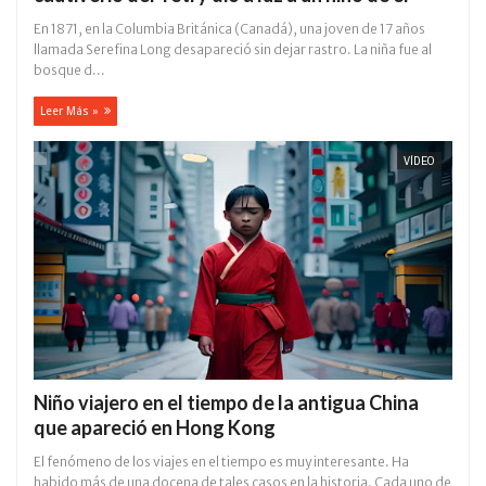
En 1871, en la Columbia Británica (Canadá), una joven de 17 años
llamada Serefina Long desapareció sin dejar rastro. La niña fue al
bosque d...
Leer Más »
VÍDEO
Niño viajero en el tiempo de la antigua China
que apareció en Hong Kong
El fenómeno de los viajes en el tiempo es muy interesante. Ha
habido más de una docena de tales casos en la historia. Cada uno de