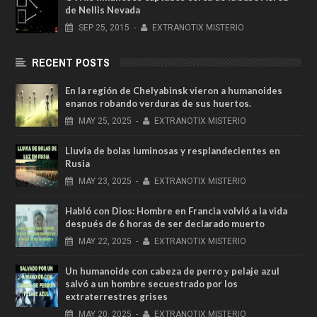
de Nellis Nevada
SEP
25,
2015
-
EXTRANOTIX MISTERIO
RECENT POSTS
En la región de Chelyabinsk vieron a humanoides
enanos robando verduras de sus huertos.
MAY
25,
2025
-
EXTRANOTIX MISTERIO
Lluvia de bolas luminosas y resplandecientes en
Rusia
MAY
23,
2025
-
EXTRANOTIX MISTERIO
Habló con Dios: Hombre en Francia volvió a la vida
después de 6 horas de ser declarado muerto
MAY
22,
2025
-
EXTRANOTIX MISTERIO
Un humanoide con cabeza de perro у pelaje azul
salvó a un hombre secuestrado por los
extraterrestres grises
MAY
20,
2025
-
EXTRANOTIX MISTERIO