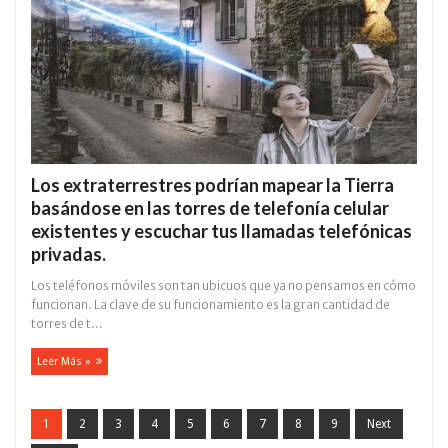
Los extraterrestres podrían mapear la Tierra
basándose en las torres de telefonía celular
existentes y escuchar tus llamadas telefónicas
privadas.
Los teléfonos móviles son tan ubicuos que ya no pensamos en cómo
funcionan. La clave de su funcionamiento es la gran cantidad de
torres de t...
Leer Más »
1
2
3
4
5
6
7
8
9
Next