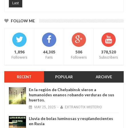
Last
FOLLOW ME
1,896
44,305
506
378,520
Followers
Fans
Followers
Subscribers
RECENT
POPULAR
ARCHIVE
En la región de Chelyabinsk vieron a
humanoides enanos robando verduras de sus
huertos.
MAY
25,
2025
-
EXTRANOTIX MISTERIO
Lluvia de bolas luminosas y resplandecientes
en Rusia