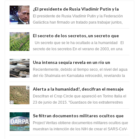
¿El presidente de Rusia Vladímir Putin y la
Federación Galactica han firmado un tratado
El presidente de Rusia Vladímir Putin y la Federación
para acabar con los Sionistas?
Galáctica han firmado un tratado para trabajar juntos,
para exponer a todos los Si...
El secreto de los secretos, un secreto que
cambiaría por completo el destino de la
Un secreto que se le ha ocultado a la humanidad El
humanidad
secreto de los secretos En el verano de 2003, en una
zona inexplorada de las m...
Una intensa sequía revela en un río un
impresionante hallazgo de miles de Shiva
Recientemente, debido al tiempo seco, el nivel del agua
Lingas
del río Shalmala en Karnataka retrocedió, revelando la
presencia de miles de Shiv...
Alerta a la humanidad!, descifran el mensaje
del Crop Circle de Torino ,Italia
Descifran el Crop Circle que apareció en Torino Italia el
23 de junio de 2015. "Guardaos de los extraterrestres
con regalos! Esos ...
Se filtran documentos militares ocultos que
muestran la intención de los NIH de crear el
Project Veritas obtiene documentos militares ocultos que
SARS-CoV-2, utilizando la investigación de
muestran la intención de los NIH de crear el SARS-CoV-
2, utilizando la investigaci...
ganancia de función