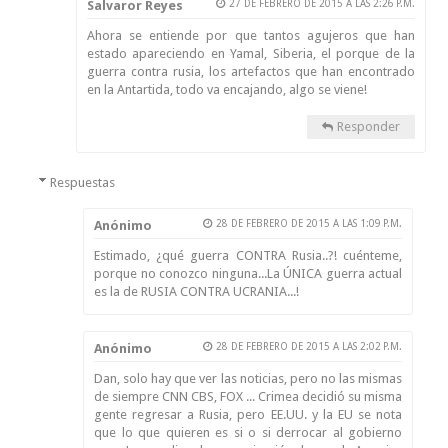
Salvaror Reyes
27 DE FEBRERO DE 2015 A LAS 2:26 P.M.
Ahora se entiende por que tantos agujeros que han
estado apareciendo en Yamal, Siberia, el porque de la
guerra contra rusia, los artefactos que han encontrado
en la Antartida, todo va encajando, algo se viene!
Responder
Respuestas
Anónimo
28 DE FEBRERO DE 2015 A LAS 1:09 P.M.
Estimado, ¿qué guerra CONTRA Rusia..?! cuénteme,
porque no conozco ninguna...La ÚNICA guerra actual
es la de RUSIA CONTRA UCRANIA...!
Anónimo
28 DE FEBRERO DE 2015 A LAS 2:02 P.M.
Dan, solo hay que ver las noticias, pero no las mismas
de siempre CNN CBS, FOX ... Crimea decidió su misma
gente regresar a Rusia, pero EE.UU. y la EU se nota
que lo que quieren es si o si derrocar al gobierno