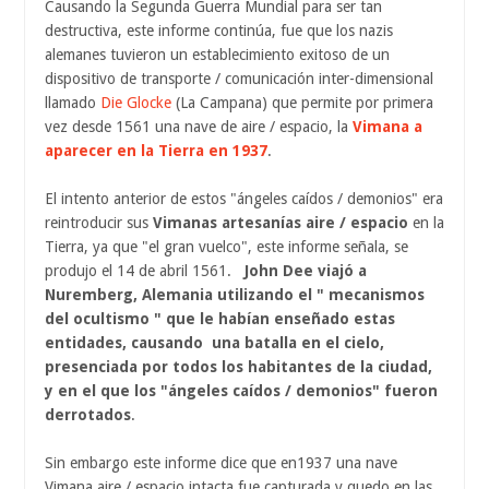
Causando la Segunda Guerra Mundial para ser tan
destructiva, este informe continúa, fue que los nazis
alemanes tuvieron un establecimiento exitoso de un
dispositivo de transporte / comunicación inter-dimensional
llamado
Die Glocke
(La Campana) que permite por primera
vez desde 1561 una nave de aire / espacio, la
Vimana a
aparecer en la Tierra en 1937
.
El intento anterior de estos "ángeles caídos / demonios" era
reintroducir sus
Vimanas artesanías aire / espacio
en la
Tierra, ya que "el gran vuelco", este informe señala, se
produjo el 14 de abril 1561.
John Dee viajó a
Nuremberg, Alemania utilizando el " mecanismos
del ocultismo " que le habían enseñado estas
entidades, causando ​​ una batalla en el cielo,
presenciada por todos los habitantes de la ciudad,
y en el que los "ángeles caídos / demonios" fueron
derrotados
.
Sin embargo este informe dice que en1937 una nave
Vimana aire / espacio intacta fue capturada y quedo en las