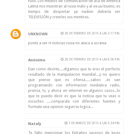
ruso. Los medios de comunicación de aca de America
Latina nos muestran al rusia malo y al ee.uu bueno, es
tiempo de despertar ya nadien debería ver
TELEVISIÓN y creerles sus mentiras.
28 DE FEBRERO DE 2015 A LAS 3:17 P.M.
UNKNOWN
ponte a ver rt noticias rusia no ataca a ucrania
Anónimo
28 DE FEBRERO DE 2015 A LAS 8:58 P.M.
Dan como decirte.....digamos que tu eres el perfecto
resultado de la manipulacion mundial....y no quiero
que piense que es ofensa......sabes ..te van
programando con informacion mediatica radio,
prensa, tv, y ahora en internet en algunos casos...lo
que te puedo decir es que la noticia que tu veas o
escuches .....comparala con diferentes fuentes y
formate una opinion segun tu logica...
Nataly
3 DE MARZO DE 2015 A LAS 5:34 P.M.
Te falto mencionar los Extraños sucesos de luces