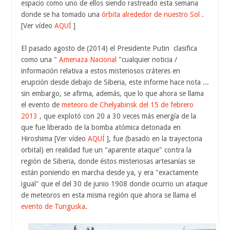
espacio como uno de ellos siendo rastreado esta semana
donde se ha tomado una
órbita alrededor de nuestro Sol
.
[Ver vídeo
AQUÍ
]
El pasado agosto de (2014) el Presidente Putin clasifica
como una "
Amenaza Nacional
"cualquier noticia /
información relativa a estos misteriosos cráteres en
erupción desde debajo de Siberia, este informe hace nota ...
sin embargo, se afirma, además, que lo que ahora se llama
el evento de
meteoro de Chelyabinsk del 15 de febrero
2013
, que explotó con 20 a 30 veces más energía de la
que fue liberado de la bomba atómica detonada en
Hiroshima [Ver vídeo
AQUÍ
], fue (basado en la trayectoria
orbital) en realidad fue un "aparente ataque" contra la
región de Siberia, donde éstos misteriosas artesanías se
están poniendo en marcha desde ya, y era "exactamente
igual" que el del 30 de junio 1908 donde ocurrio un ataque
de meteoros en esta misma región que ahora se llama el
evento de Tunguska
.