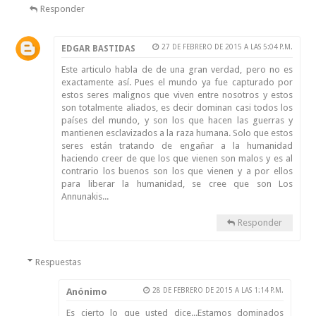
Responder
27 DE FEBRERO DE 2015 A LAS 5:04 P.M.
EDGAR BASTIDAS
Este articulo habla de de una gran verdad, pero no es
exactamente así. Pues el mundo ya fue capturado por
estos seres malignos que viven entre nosotros y estos
son totalmente aliados, es decir dominan casi todos los
países del mundo, y son los que hacen las guerras y
mantienen esclavizados a la raza humana. Solo que estos
seres están tratando de engañar a la humanidad
haciendo creer de que los que vienen son malos y es al
contrario los buenos son los que vienen y a por ellos
para liberar la humanidad, se cree que son Los
Annunakis...
Responder
Respuestas
Anónimo
28 DE FEBRERO DE 2015 A LAS 1:14 P.M.
Es cierto lo que usted dice...Estamos dominados