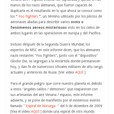
manos de los nazis alemanes, que fueron capaces de
duplicarla es el resultando en lo que ahora se conoce como
los
"
Foo Fighters
"
, un término utilizado por los pilotos de
aeronaves aliadas para describir varios
ovnis o
fenómenos aéreos misteriosos
visto en los cielos de
ambos lugares en las operaciones en europa y del Pacífico.
Incluso después de la Segunda Guerra Mundial, los
expertos de MSC en este informe dicen, que los alemanes
nazis restantes "Foo Fighters", junto con el "dispositivo"
Glocke Die, se segregan a la Antártida donde permanecen
hoy, y dan fe de numerosos oficiales militares de alto rango
actuales y anteriores de Rusia. [Ver vídeo
AQUÍ
]
Para el grande peligro que corre nuestro planeta es debido
a estos "ángeles caídos / demonios" que reaparecen con
sus artesanías del aire Vimana / espacio, este informe
advierte, y se pone de manifiesto por el misterioso evento
llamado "
Espiral de Noruega
" del 9 de diciembre de 2009
[Vea el vídeo
AQUÍ
] donde una espiral de otro mundo