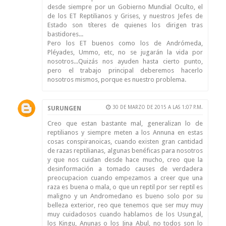
desde siempre por un Gobierno Mundial Oculto, el
de los ET Reptilianos y Grises, y nuestros Jefes de
Estado son títeres de quienes los dirigen tras
bastidores...
Pero los ET buenos como los de Andrómeda,
Pléyades, Ummo, etc, no se jugarán la vida por
nosotros...Quizás nos ayuden hasta cierto punto,
pero el trabajo principal deberemos hacerlo
nosotros mismos, porque es nuestro problema.
30 DE MARZO DE 2015 A LAS 1:07 P.M.
SURUNGEN
Creo que estan bastante mal, generalizan lo de
reptilianos y siempre meten a los Annuna en estas
cosas conspiranoicas, cuando existen gran cantidad
de razas reptilianas, algunas benéficas para nosotros
y que nos cuidan desde hace mucho, creo que la
desinformación a tomado causes de verdadera
preocupacion cuando empezamos a creer que una
raza es buena o mala, o que un reptil por ser reptil es
maligno y un Andromedano es bueno solo por su
belleza exterior, reo que tenemos que ser muy muy
muy cuidadosos cuando hablamos de los Usungal,
los Kingu, Anunas o los Jina Abul, no todos son lo