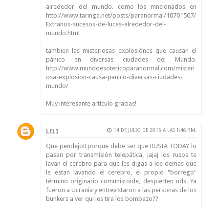
alrededor del mundo. como los mncionados en
http://www.taringa.net/posts/paranormal/10701507/
Extranos-sucesos-de-luces-alrededor-del-
mundo.html
tambien las misteriosas explosiónes que causan el
pánico en diversas ciudades del Mundo.
http://www.mundoesotericoparanormal.com/misteri
osa-explosion-causa-panico-diversas-ciudades-
mundo/
Muy interesante artículo gracias!
14 DE JULIO DE 2015 A LAS 1:46 P.M.
LILI
Que pendejo!! porque debe ser que RUSIA TODAY lo
pasan por transmisión telepática, jajaj los rusos te
lavan el cerebro para que les digas a los demas que
le estan lavando el cerebro, el propio "borrego"
término originario comunistoide, despierten uds. Ya
fueron a Ucrania y entrevistaron a las personas de los
bunkers a ver qui les tira los bombazo??