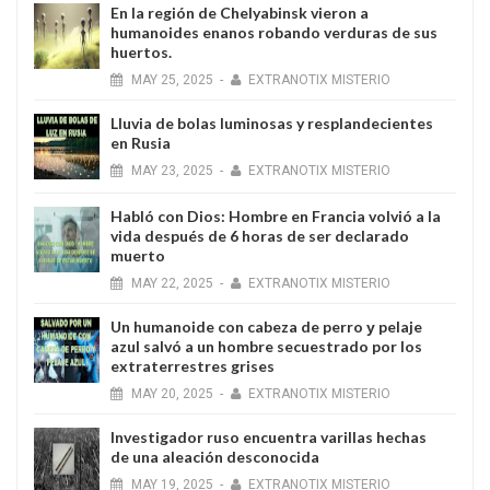
En la región de Chelyabinsk vieron a
humanoides enanos robando verduras de sus
huertos.
MAY
25,
2025
-
EXTRANOTIX MISTERIO
Lluvia de bolas luminosas y resplandecientes
en Rusia
MAY
23,
2025
-
EXTRANOTIX MISTERIO
Habló con Dios: Hombre en Francia volvió a la
vida después de 6 horas de ser declarado
muerto
MAY
22,
2025
-
EXTRANOTIX MISTERIO
Un humanoide con cabeza de perro у pelaje
azul salvó a un hombre secuestrado por los
extraterrestres grises
MAY
20,
2025
-
EXTRANOTIX MISTERIO
Investigador ruso encuentra varillas hechas
de una aleación desconocida
MAY
19,
2025
-
EXTRANOTIX MISTERIO