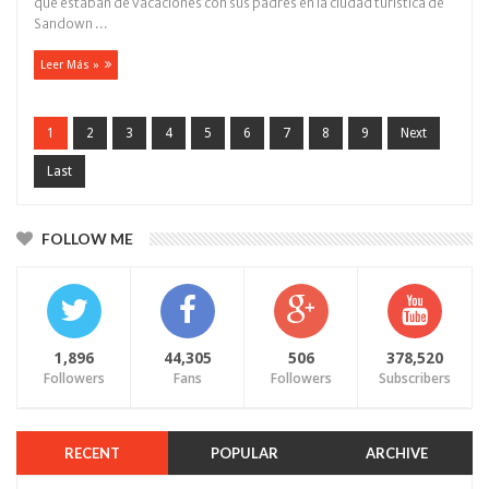
que estaban de vacaciones con sus padres en la ciudad turística de
Sandown ...
Leer Más »
1
2
3
4
5
6
7
8
9
Next
Last
FOLLOW ME
1,896
44,305
506
378,520
Followers
Fans
Followers
Subscribers
RECENT
POPULAR
ARCHIVE