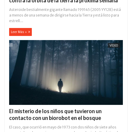
contra la orbita de la tierra la próxima semana
Asteroide bestialmente gigante llamado 199145 (2005 YY128) está
a menos de una semana de dirigirse hacia la Tierra y está listo para
estrell...
Leer Más »
VÍDEO
El misterio de los niños que tuvieron un
contacto con un biorobot en el bosque
El caso, que ocurrió en mayo de 1973 con dos niños de siete años