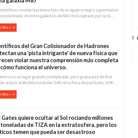
 la galaxia M87
científicos revelan la primera foto de un agujero negro supermasivo
uz polarizada: el centro galáctico de M87 está captado por la cá...
r Más »
entíficos del Gran Colisionador de Hadrones
tectan una 'pista intrigante' de nueva física que
recen violar nuestra comprensión más completa
 cómo funciona el universo.
niverso es un lugar grande y complicado, pero gran parte de él se
e reducir al Modelo Estándar (SM) de la física de partículas. El M...
r Más »
ll Gates quiere ocultar al Sol rociando millones
 toneladas de TIZA en la estratosfera, pero los
íticos temen que pueda ser desastroso