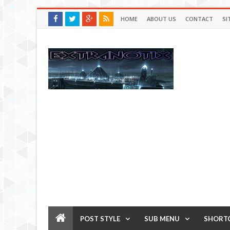
HOME
ABOUT US
CONTACT
SI
POST STYLE
SUB MENU
SHORT