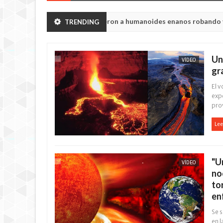
egión de Chelyabinsk vieron a humanoides enanos robando verduras d
TRENDING
ria de la princesa Tisul de la región de Kemerovo.
Un
VÍDEO
gr
El 
exp
prov
Lee
"U
VÍDEO
no
to
en
Se s
en l