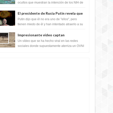
crear el SARS-CoV-2, utilizando la
ocultos que muestran la intención de los NIH de
crear el SARS-CoV-2, utilizando la investigaci...
investigación de ganancia de función
El presidente de Rusia Putin revela que
la clase dominante en el mundo son los
Putin dijo que él no era uno de "ellos", pero
híbridos reptiles
tienen miedo de él y han intentado atraerlo a su
"culto babilónico antiguo....
Impresionante vídeo captan
extraterrestres bajando de un OVNI en
Un vídeo que se ha hecho viral en las redes
Arabia Saudita
sociales donde supuestamente aterriza un OVNI
5 YEARS AGO
y bajan sus tripulantes en el desierto en Ara...
5 YEARS AGO