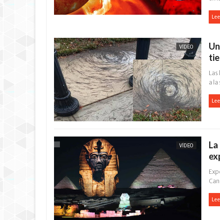
Lee
Un
VÍDEO
ti
Las
a la
Lee
La
VÍDEO
ex
Expe
Cana
Lee