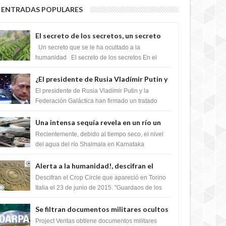
ENTRADAS POPULARES
5 YEARS AGO
El secreto de los secretos, un secreto
que cambiaría por completo el destino
Un secreto que se le ha ocultado a la
de la humanidad
humanidad El secreto de los secretos En el
verano de 2003, en una zona inexplorada de las
m...
¿El presidente de Rusia Vladímir Putin y
la Federación Galactica han firmado un
El presidente de Rusia Vladímir Putin y la
tratado para acabar con los Sionistas?
Federación Galáctica han firmado un tratado
para trabajar juntos, para exponer a todos los
Si...
Una intensa sequía revela en un río un
5 YEARS AGO
impresionante hallazgo de miles de
Recientemente, debido al tiempo seco, el nivel
Shiva Lingas
del agua del río Shalmala en Karnataka
retrocedió, revelando la presencia de miles de
Shiv...
Alerta a la humanidad!, descifran el
mensaje del Crop Circle de Torino ,Italia
Descifran el Crop Circle que apareció en Torino
Italia el 23 de junio de 2015. "Guardaos de los
extraterrestres con regalos! Esos ...
Se filtran documentos militares ocultos
5 YEARS AGO
que muestran la intención de los NIH de
Project Veritas obtiene documentos militares