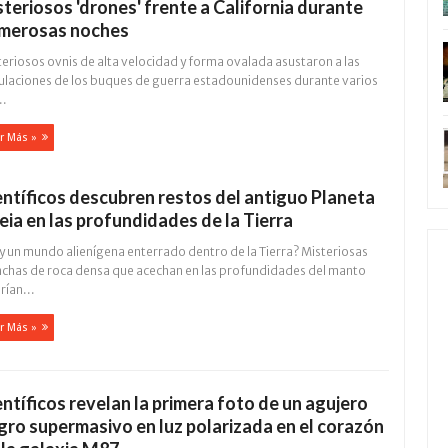
steriosos 'drones' frente a California durante
merosas noches
eriosos ovnis de alta velocidad y forma ovalada asustaron a las
pulaciones de los buques de guerra estadounidenses durante varios
..
r Más »
entíficos descubren restos del antiguo Planeta
eia en las profundidades de la Tierra
y un mundo alienígena enterrado dentro de la Tierra? Misteriosas
chas de roca densa que acechan en las profundidades del manto
rían...
r Más »
entíficos revelan la primera foto de un agujero
gro supermasivo en luz polarizada en el corazón