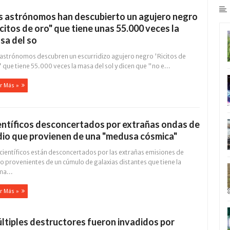
s astrónomos han descubierto un agujero negro
icitos de oro" que tiene unas 55.000 veces la
sa del so
 astrónomos descubren un escurridizo agujero negro 'Ricitos de
 que tiene 55.000 veces la masa del sol y dicen que "no e...
r Más »
entíficos desconcertados por extrañas ondas de
dio que provienen de una "medusa cósmica"
 científicos están desconcertados por las extrañas emisiones de
o provenientes de un cúmulo de galaxias distantes que tiene la
ma...
r Más »
ltiples destructores fueron invadidos por