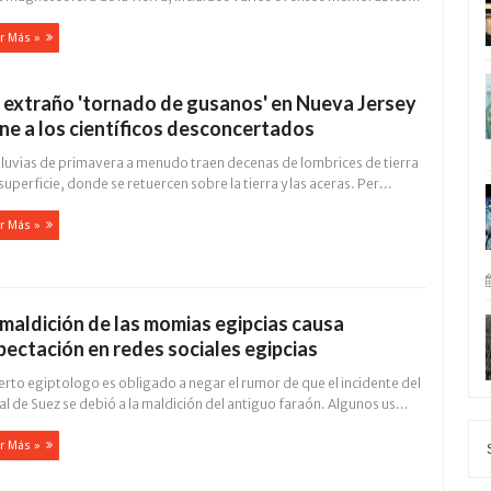
r Más »
 extraño 'tornado de gusanos' en Nueva Jersey
ene a los científicos desconcertados
 lluvias de primavera a menudo traen decenas de lombrices de tierra
 superficie, donde se retuercen sobre la tierra y las aceras. Per...
r Más »
 maldición de las momias egipcias causa
pectación en redes sociales egipcias
rto egiptologo es obligado a negar el rumor de que el incidente del
l de Suez se debió a la maldición del antiguo faraón. Algunos us...
r Más »