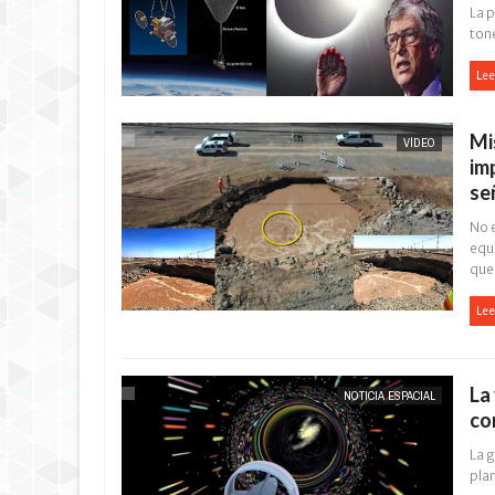
La 
tone
Lee
Mi
VÍDEO
im
se
No e
equi
que.
Lee
La
NOTICIA ESPACIAL
co
La g
plan