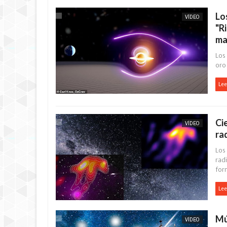
Lo
VÍDEO
"R
ma
Los
oro'
Lee
Ci
VÍDEO
ra
Los
radi
for
Lee
Mú
VÍDEO