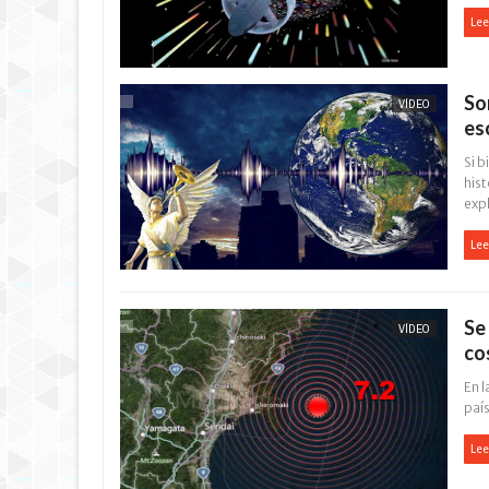
Lee
So
VÍDEO
es
Si b
his
exp
Lee
Se
VÍDEO
co
En l
país
Lee