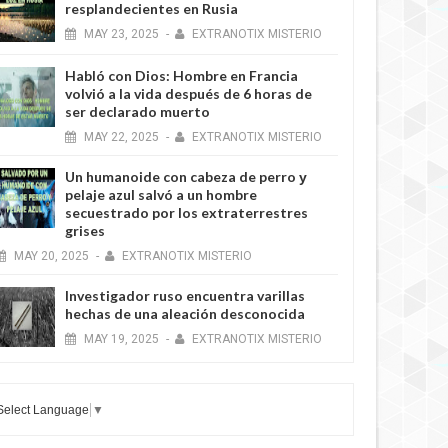
resplandecientes en Rusia
MAY
23,
2025
-
EXTRANOTIX MISTERIO
Habló con Dios: Hombre en Francia
volvió a la vida después de 6 horas de
5 YEARS AGO
ser declarado muerto
MAY
22,
2025
-
EXTRANOTIX MISTERIO
Un humanoide con cabeza de perro у
pelaje azul salvó a un hombre
secuestrado por los extraterrestres
grises
MAY
20,
2025
-
EXTRANOTIX MISTERIO
Investigador ruso encuentra varillas
5 YEARS AGO
hechas de una aleación desconocida
MAY
19,
2025
-
EXTRANOTIX MISTERIO
Select Language
▼