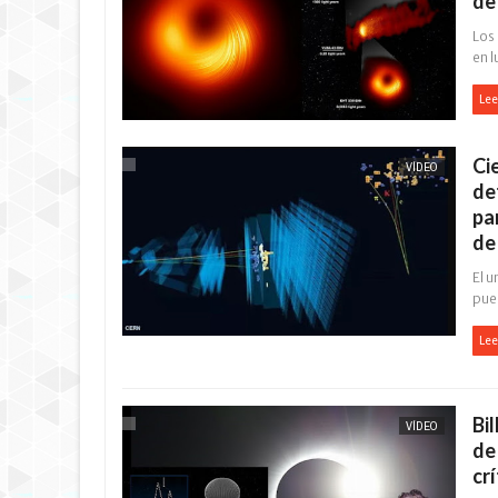
de
Los 
en l
Lee
Ci
VÍDEO
de
pa
de
El u
pued
Lee
Bi
VÍDEO
de
cr