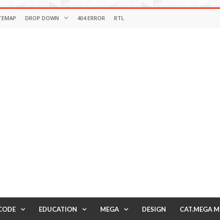
TEMAP
DROP DOWN
404 ERROR
RTL
CODE
EDUCATION
MEGA
DESIGN
CAT.MEGA 