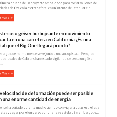
primera prueba de un proyecto respaldado para rociar millones de
ladas de tiza en la estratosfera, en un intento de 'atenuar el s...
r Más »
sterioso géiser burbujeante en movimiento
pacta en una carretera en California ¿Es una
ñal que el Big One llegará pronto?
s algo que normalmente se ve junto a una autopista ... Pero, los
pos locales de Caltrans han estado vigilando de cerca un géiser
..
r Más »
 velocidad de deformación puede ser posible
n una enorme cantidad de energía
ente ha soñado durante mucho tiempo con viajar a otras estrellas y
etas y vagar por el universo con una nave estelar. Sin embargo, e...