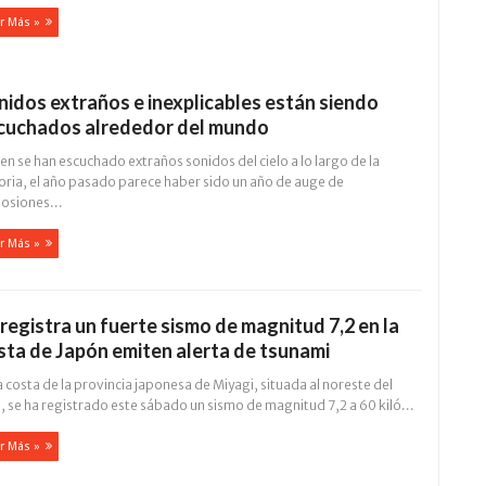
r Más »
nidos extraños e inexplicables están siendo
cuchados alrededor del mundo
ien se han escuchado extraños sonidos del cielo a lo largo de la
toria, el año pasado parece haber sido un año de auge de
losiones...
r Más »
 registra un fuerte sismo de magnitud 7,2 en la
sta de Japón emiten alerta de tsunami
a costa de la provincia japonesa de Miyagi, situada al noreste del
, se ha registrado este sábado un sismo de magnitud 7,2 a 60 kiló...
r Más »