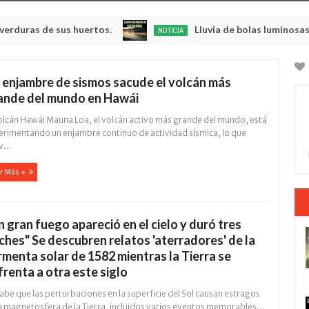
e sus huertos.
Lluvia de bolas luminosas y resplan
NOTICIA
May
23,
0
2025
 enjambre de sismos sacude el volcán más
ande del mundo en Hawái
volcán Hawái Mauna Loa, el volcán activo más grande del mundo, está
erimentando un enjambre continuo de actividad sísmica, lo que
...
r Más »
n gran fuego apareció en el cielo y duró tres
ches" Se descubren relatos 'aterradores' de la
rmenta solar de 1582 mientras la Tierra se
frenta a otra este siglo
abe que las perturbaciones en la superficie del Sol causan estragos
a magnetosfera de la Tierra, incluidos varios eventos memorables...