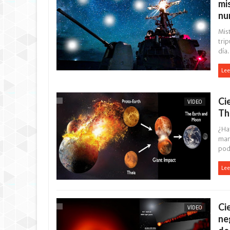
mi
nu
Mist
tri
día.
Lee
Ci
VÍDEO
Th
¿Ha
man
pod
Lee
Ci
VÍDEO
ne