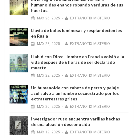
humanoides enanos robando verduras de sus
huertos.
MAY
25,
2025
-
EXTRANOTIX MISTERIO
Lluvia de bolas luminosas y resplandecientes
en Rusia
MAY
23,
2025
-
EXTRANOTIX MISTERIO
Habló con Dios: Hombre en Francia volvió a la
vida después de 6 horas de ser declarado
muerto
MAY
22,
2025
-
EXTRANOTIX MISTERIO
Un humanoide con cabeza de perro у pelaje
azul salvó a un hombre secuestrado por los
extraterrestres grises
MAY
20,
2025
-
EXTRANOTIX MISTERIO
Investigador ruso encuentra varillas hechas
de una aleación desconocida
MAY
19,
2025
-
EXTRANOTIX MISTERIO