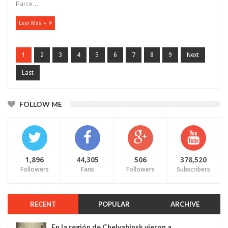
Parce...
Leer Más »
1
2
3
4
5
6
7
8
9
Next
Last
FOLLOW ME
1,896
44,305
506
378,520
Followers
Fans
Followers
Subscribers
RECENT
POPULAR
ARCHIVE
En la región de Chelyabinsk vieron a