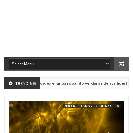
 humanoides enanos robando verduras de sus huertos.
TRENDING
NOTICI
May
23,
UVB-76, conocida como la radio del fin del mundo volvió a emitir men
0
2025
NOTICIA DE OVNIS Y EXTRATERRESTRES
 humanoides enanos robando verduras de sus huertos.
NOTICI
May
23,
UVB-76, conocida como la radio del fin del mundo volvió a emitir men
0
2025