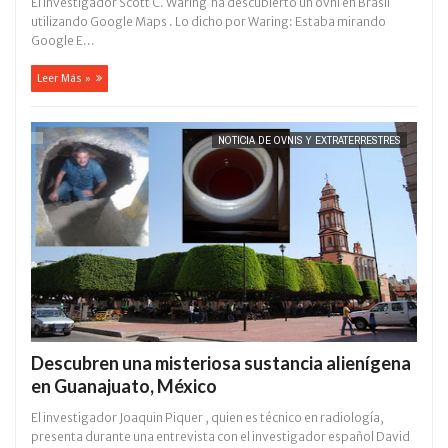
El investigador Scott C. Waring ha descubierto un ovni en Brasil
utilizando Google Maps . Lo dicho por Waring: Estaba mirando
Google E...
Leer Más »
NOTICIA DE OVNIS Y EXTRATERRESTRES
Descubren una misteriosa sustancia alienígena
en Guanajuato, México
El investigador Joaquin Piquer , quien es técnico en radiología,
presenta durante una entrevista con el investigador español David