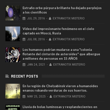
Extraño orbe púrpura brillante ha dejado perplejos
a los científicos
JUL
29,
2016
-
EXTRANOTIX MISTERIO
Vídeo del impresionante fenómeno en el cielo
captado en Moscú, Rusia
JUL
08,
2016
-
EXTRANOTIX MISTERIO
Los humanos podrían mudarse a una "colonia
flotante del cinturón de asteroides" que albergue
a millones de personas en 15 AÑOS
JAN
24,
2021
-
EXTRANOTIX MISTERIO
RECENT POSTS
En la región de Chelyabinsk vieron a humanoides
enanos robando verduras de sus huertos.
MAY
25,
2025
-
EXTRANOTIX MISTERIO
Lluvia de bolas luminosas y resplandecientes en