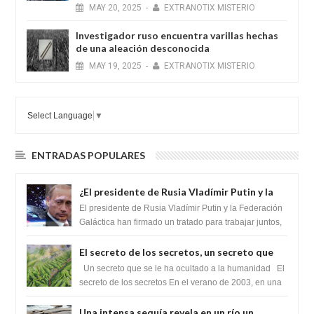
MAY
20,
2025
-
EXTRANOTIX MISTERIO
Investigador ruso encuentra varillas hechas
de una aleación desconocida
MAY
19,
2025
-
EXTRANOTIX MISTERIO
Select Language
▼
ENTRADAS POPULARES
¿El presidente de Rusia Vladímir Putin y la
Federación Galactica han firmado un
El presidente de Rusia Vladímir Putin y la Federación
tratado para acabar con los Sionistas?
Galáctica han firmado un tratado para trabajar juntos,
para exponer a todos los Si...
El secreto de los secretos, un secreto que
cambiaría por completo el destino de la
Un secreto que se le ha ocultado a la humanidad El
humanidad
secreto de los secretos En el verano de 2003, en una
zona inexplorada de las m...
Una intensa sequía revela en un río un