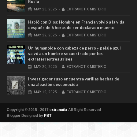
Rusia
MAY
23,
2025
-
EXTRANOTIX MISTERIO
Habló con Dios: Hombre en Francia volvió a la vida
después de 6 horas de ser declarado muerto
MAY
22,
2025
-
EXTRANOTIX MISTERIO
Un humanoide con cabeza de perro у pelaje azul
salvó a un hombre secuestrado por los
extraterrestres grises
MAY
20,
2025
-
EXTRANOTIX MISTERIO
Investigador ruso encuentra varillas hechas de
una aleación desconocida
MAY
19,
2025
-
EXTRANOTIX MISTERIO
Copyright © 2015 - 2017
extranotix
All Right Reserved
Blogger Designed by
PBT