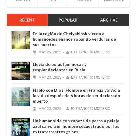
RECENT
POPULAR
ARCHIVE
En la región de Chelyabinsk vieron a
humanoides enanos robando verduras de
sus huertos.
MAY
25,
2025
-
EXTRANOTIX MISTERIO
Lluvia de bolas luminosas y
resplandecientes en Rusia
MAY
23,
2025
-
EXTRANOTIX MISTERIO
Habló con Dios: Hombre en Francia volvió a
la vida después de 6 horas de ser declarado
muerto
MAY
22,
2025
-
EXTRANOTIX MISTERIO
Un humanoide con cabeza de perro у pelaje
azul salvó a un hombre secuestrado por los
extraterrestres grises