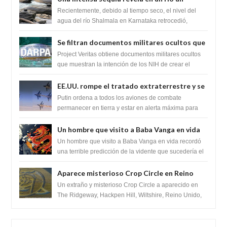
impresionante hallazgo de miles de Shiva
Recientemente, debido al tiempo seco, el nivel del
Lingas
agua del río Shalmala en Karnataka retrocedió,
revelando la presencia de miles de Shiv...
Se filtran documentos militares ocultos que
muestran la intención de los NIH de crear el
Project Veritas obtiene documentos militares ocultos
SARS-CoV-2, utilizando la investigación de
que muestran la intención de los NIH de crear el
SARS-CoV-2, utilizando la investigaci...
ganancia de función
EE.UU. rompe el tratado extraterrestre y se
prepara para destruir el misterioso satélite
Putin ordena a todos los aviones de combate
"Caballero Negro"
permanecer en tierra y estar en alerta máxima para
despegar, después de que Obama rompe el ...
Un hombre que visito a Baba Vanga en vida
recordó la terrible predicción de la vidente
Un hombre que visito a Baba Vanga en vida recordó
para febrero de 2022.
una terrible predicción de la vidente que sucedería el
2 de febrero de 2022. Según el pron...
Aparece misterioso Crop Circle en Reino
Unido 23 de junio 2016
Un extraño y misterioso Crop Circle a aparecido en
The Ridgeway, Hackpen Hill, Wiltshire, Reino Unido,
fue reportado por Crop circle conec...