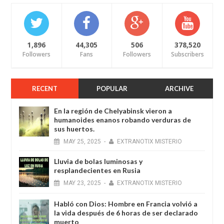
1,896
44,305
506
378,520
Followers
Fans
Followers
Subscribers
RECENT
POPULAR
ARCHIVE
En la región de Chelyabinsk vieron a
humanoides enanos robando verduras de
sus huertos.
MAY
25,
2025
-
EXTRANOTIX MISTERIO
Lluvia de bolas luminosas y
resplandecientes en Rusia
MAY
23,
2025
-
EXTRANOTIX MISTERIO
Habló con Dios: Hombre en Francia volvió a
la vida después de 6 horas de ser declarado
muerto