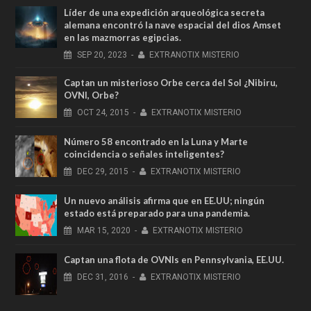
Líder de una expedición arqueológica secreta
alemana encontró la nave espacial del dios Amset
en las mazmorras egipcias.
SEP
20,
2023
-
EXTRANOTIX MISTERIO
Captan un misterioso Orbe cerca del Sol ¿Nibiru,
OVNI, Orbe?
OCT
24,
2015
-
EXTRANOTIX MISTERIO
Número 58 encontrado en la Luna y Marte
coincidencia o señales inteligentes?
DEC
29,
2015
-
EXTRANOTIX MISTERIO
Un nuevo análisis afirma que en EE.UU; ningún
estado está preparado para una pandemia.
MAR
15,
2020
-
EXTRANOTIX MISTERIO
Captan una flota de OVNIs en Pennsylvania, EE.UU.
DEC
31,
2016
-
EXTRANOTIX MISTERIO