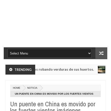
umanoides enanos robando verduras de sus huertos.
TRENDING
NOTICIA
May
23,
B-76, conocida como la radio del fin del mundo volvió a emitir mensa
0
2025
HOME
NOTICIA
umanoides enanos robando verduras de sus huertos.
NOTICIA
UN PUENTE EN CHINA ES MOVIDO POR LOS FUERTES VIENTOS
May
IMÁGENES IMPRESIONANTES(VÍDEOS)
23,
Un puente en China es movido por
B-76, conocida como la radio del fin del mundo volvió a emitir mensa
0
2025
los fuertes vientos imágenes