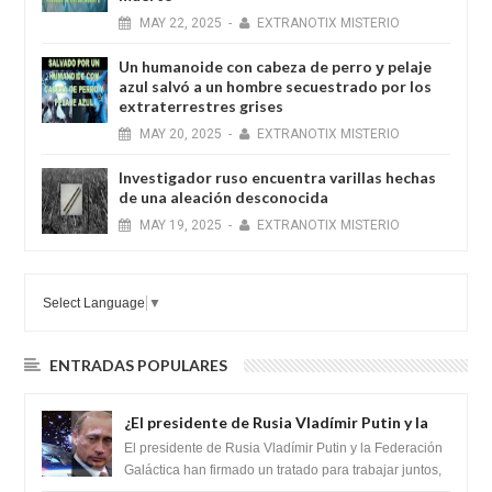
MAY
22,
2025
-
EXTRANOTIX MISTERIO
Un humanoide con cabeza de perro у pelaje
azul salvó a un hombre secuestrado por los
extraterrestres grises
MAY
20,
2025
-
EXTRANOTIX MISTERIO
Investigador ruso encuentra varillas hechas
de una aleación desconocida
MAY
19,
2025
-
EXTRANOTIX MISTERIO
Select Language
▼
ENTRADAS POPULARES
¿El presidente de Rusia Vladímir Putin y la
Federación Galactica han firmado un
El presidente de Rusia Vladímir Putin y la Federación
tratado para acabar con los Sionistas?
Galáctica han firmado un tratado para trabajar juntos,
para exponer a todos los Si...