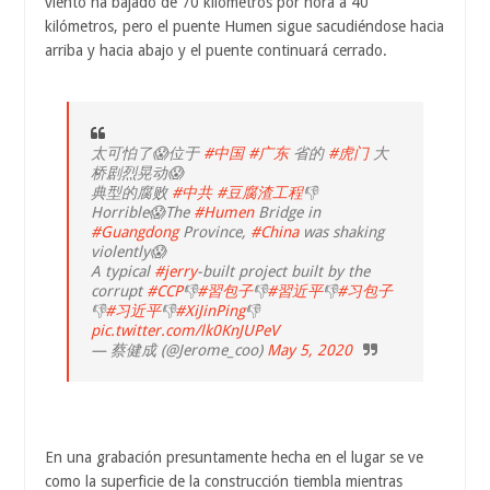
viento ha bajado de 70 kilómetros por hora a 40
kilómetros, pero el puente Humen sigue sacudiéndose hacia
arriba y hacia abajo y el puente continuará cerrado.
太可怕了😱位于
#中国
#广东
省的
#虎门
大
桥剧烈晃动😱
典型的腐败
#中共
#豆腐渣工程
👎
Horrible😱The
#Humen
Bridge in
#Guangdong
Province,
#China
was shaking
violently😱
A typical
#jerry
-built project built by the
corrupt
#CCP
👎
#習包子
👎
#習近平
👎
#习包子
👎
#习近平
👎
#XiJinPing
👎
pic.twitter.com/lk0KnJUPeV
— 蔡健成 (@Jerome_coo)
May 5, 2020
En una grabación presuntamente hecha en el lugar se ve
como la superficie de la construcción tiembla mientras