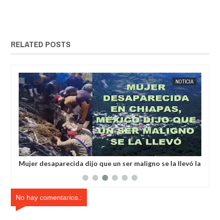
RELATED POSTS
MAY
25,
2025
IA
EXTRANOTIX MISTERIO
NOTICIA
EXTRANOT
a
Mujer desaparecida dijo que un ser maligno se la llevó la
La 
localizaron en una cueva.
com
crí
No hay comentarios.: