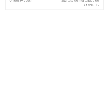
Unidos (vídeos)
alta tasa de mortalidad del
COVID-19