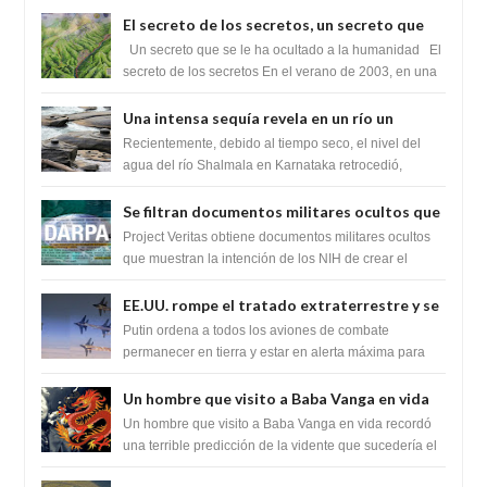
El secreto de los secretos, un secreto que
cambiaría por completo el destino de la
Un secreto que se le ha ocultado a la humanidad El
humanidad
secreto de los secretos En el verano de 2003, en una
zona inexplorada de las m...
Una intensa sequía revela en un río un
impresionante hallazgo de miles de Shiva
Recientemente, debido al tiempo seco, el nivel del
Lingas
agua del río Shalmala en Karnataka retrocedió,
revelando la presencia de miles de Shiv...
Se filtran documentos militares ocultos que
muestran la intención de los NIH de crear el
Project Veritas obtiene documentos militares ocultos
SARS-CoV-2, utilizando la investigación de
que muestran la intención de los NIH de crear el
SARS-CoV-2, utilizando la investigaci...
ganancia de función
EE.UU. rompe el tratado extraterrestre y se
prepara para destruir el misterioso satélite
Putin ordena a todos los aviones de combate
"Caballero Negro"
permanecer en tierra y estar en alerta máxima para
despegar, después de que Obama rompe el ...
Un hombre que visito a Baba Vanga en vida
recordó la terrible predicción de la vidente
Un hombre que visito a Baba Vanga en vida recordó
para febrero de 2022.
una terrible predicción de la vidente que sucedería el
2 de febrero de 2022. Según el pron...