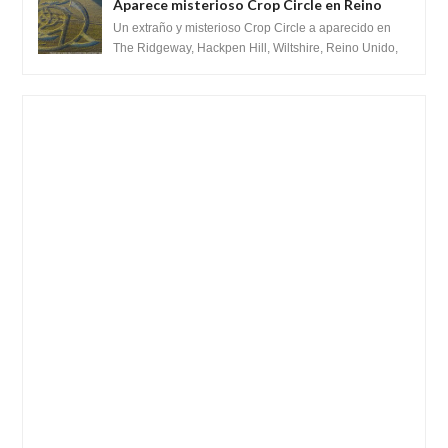
Aparece misterioso Crop Circle en Reino
Unido 23 de junio 2016
Un extraño y misterioso Crop Circle a aparecido en
The Ridgeway, Hackpen Hill, Wiltshire, Reino Unido,
fue reportado por Crop circle conec...