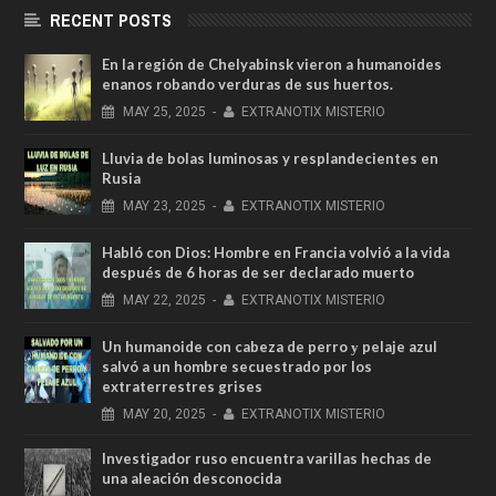
RECENT POSTS
En la región de Chelyabinsk vieron a humanoides
enanos robando verduras de sus huertos.
MAY
25,
2025
-
EXTRANOTIX MISTERIO
Lluvia de bolas luminosas y resplandecientes en
Rusia
MAY
23,
2025
-
EXTRANOTIX MISTERIO
Habló con Dios: Hombre en Francia volvió a la vida
después de 6 horas de ser declarado muerto
MAY
22,
2025
-
EXTRANOTIX MISTERIO
Un humanoide con cabeza de perro у pelaje azul
salvó a un hombre secuestrado por los
extraterrestres grises
MAY
20,
2025
-
EXTRANOTIX MISTERIO
Investigador ruso encuentra varillas hechas de
una aleación desconocida