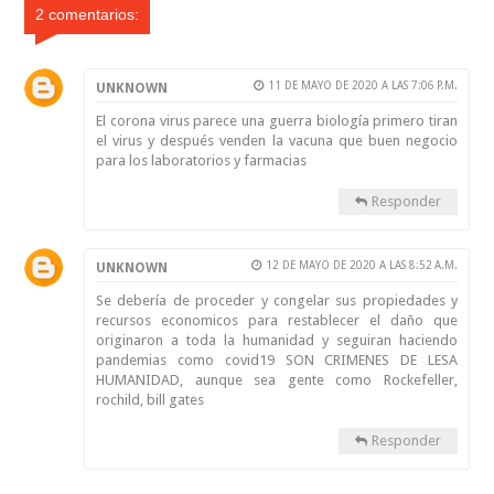
2 comentarios:
11 DE MAYO DE 2020 A LAS 7:06 P.M.
UNKNOWN
El corona virus parece una guerra biología primero tiran
el virus y después venden la vacuna que buen negocio
para los laboratorios y farmacias
Responder
12 DE MAYO DE 2020 A LAS 8:52 A.M.
UNKNOWN
Se debería de proceder y congelar sus propiedades y
recursos economicos para restablecer el daño que
originaron a toda la humanidad y seguiran haciendo
pandemias como covid19 SON CRIMENES DE LESA
HUMANIDAD, aunque sea gente como Rockefeller,
rochild, bill gates
Responder