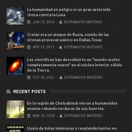
La humanidad en peligro si un gran asteroide
choca contra la Luna
JUN
13,
2015
-
EXTRANOTIX MISTERIO
Creían era un ataque de Rusia, sonido de las
sirenas provocan pánico en Dallas,Texas
APR
10,
2017
-
EXTRANOTIX MISTERIO
Los científicos han descubierto un "mundo oculto
completamente nuevo" en el núcleo interior sólido
de la Tierra.
OCT
30,
2021
-
EXTRANOTIX MISTERIO
RECENT POSTS
En la región de Chelyabinsk vieron a humanoides
enanos robando verduras de sus huertos.
MAY
25,
2025
-
EXTRANOTIX MISTERIO
Lluvia de bolas luminosas y resplandecientes en