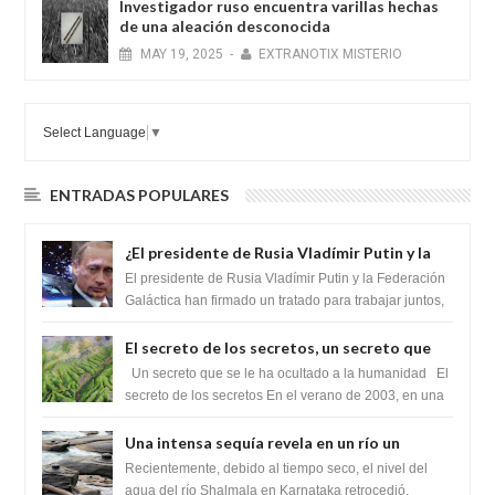
Investigador ruso encuentra varillas hechas
de una aleación desconocida
MAY
19,
2025
-
EXTRANOTIX MISTERIO
Select Language
▼
ENTRADAS POPULARES
¿El presidente de Rusia Vladímir Putin y la
Federación Galactica han firmado un
El presidente de Rusia Vladímir Putin y la Federación
tratado para acabar con los Sionistas?
Galáctica han firmado un tratado para trabajar juntos,
para exponer a todos los Si...
El secreto de los secretos, un secreto que
cambiaría por completo el destino de la
Un secreto que se le ha ocultado a la humanidad El
humanidad
secreto de los secretos En el verano de 2003, en una
zona inexplorada de las m...
Una intensa sequía revela en un río un
impresionante hallazgo de miles de Shiva
Recientemente, debido al tiempo seco, el nivel del
Lingas
agua del río Shalmala en Karnataka retrocedió,