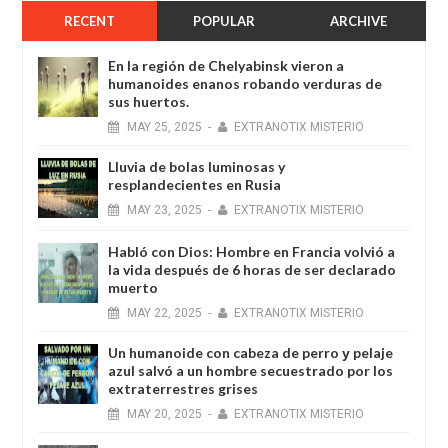
RECENT
POPULAR
ARCHIVE
En la región de Chelyabinsk vieron a
humanoides enanos robando verduras de
sus huertos.
MAY
25,
2025
-
EXTRANOTIX MISTERIO
Lluvia de bolas luminosas y
resplandecientes en Rusia
MAY
23,
2025
-
EXTRANOTIX MISTERIO
Habló con Dios: Hombre en Francia volvió a
la vida después de 6 horas de ser declarado
muerto
MAY
22,
2025
-
EXTRANOTIX MISTERIO
Un humanoide con cabeza de perro у pelaje
azul salvó a un hombre secuestrado por los
extraterrestres grises
MAY
20,
2025
-
EXTRANOTIX MISTERIO