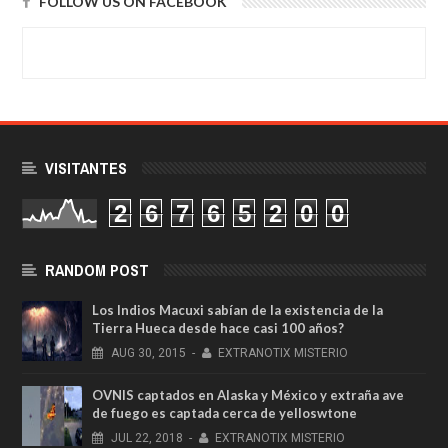
FOLLOW US ON FACEBOOK
VISITANTES
2
6
7
6
5
2
0
0
RANDOM POST
Los Indios Macuxi sabían de la existencia de la
Tierra Hueca desde hace casi 100 años?
AUG
30,
2015
-
EXTRANOTIX MISTERIO
OVNIS captados en Alaska y México y extraña ave
de fuego es captada cerca de yelloswtone
JUL
22,
2018
-
EXTRANOTIX MISTERIO