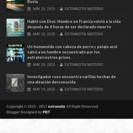
Rusia
MAY
23,
2025
-
EXTRANOTIX MISTERIO
Habló con Dios: Hombre en Francia volvió a la vida
después de 6 horas de ser declarado muerto
MAY
22,
2025
-
EXTRANOTIX MISTERIO
Un humanoide con cabeza de perro у pelaje azul
salvó a un hombre secuestrado por los
extraterrestres grises
MAY
20,
2025
-
EXTRANOTIX MISTERIO
Investigador ruso encuentra varillas hechas de
una aleación desconocida
MAY
19,
2025
-
EXTRANOTIX MISTERIO
Copyright © 2015 - 2017
extranotix
All Right Reserved
Blogger Designed by
PBT