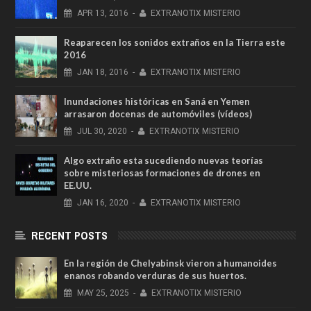
APR
13,
2016
-
EXTRANOTIX MISTERIO
Reaparecen los sonidos extraños en la Tierra este
2016
JAN
18,
2016
-
EXTRANOTIX MISTERIO
Inundaciones históricas en Saná en Yemen
arrasaron docenas de automóviles (vídeos)
JUL
30,
2020
-
EXTRANOTIX MISTERIO
Algo extraño esta sucediendo nuevas teorías
sobre misteriosas formaciones de drones en
EE.UU.
JAN
16,
2020
-
EXTRANOTIX MISTERIO
RECENT POSTS
En la región de Chelyabinsk vieron a humanoides
enanos robando verduras de sus huertos.
MAY
25,
2025
-
EXTRANOTIX MISTERIO