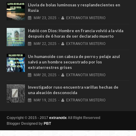
Lluvia de bolas luminosas y resplandecientes en
Rusia
MAY
23,
2025
-
EXTRANOTIX MISTERIO
Habló con Dios: Hombre en Francia volvió a la vida
después de 6 horas de ser declarado muerto
MAY
22,
2025
-
EXTRANOTIX MISTERIO
Un humanoide con cabeza de perro у pelaje azul
salvó a un hombre secuestrado por los
extraterrestres grises
MAY
20,
2025
-
EXTRANOTIX MISTERIO
Investigador ruso encuentra varillas hechas de
una aleación desconocida
MAY
19,
2025
-
EXTRANOTIX MISTERIO
Copyright © 2015 - 2017
extranotix
All Right Reserved
Blogger Designed by
PBT