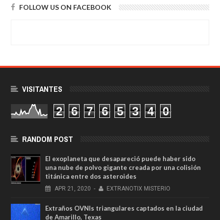
FOLLOW US ON FACEBOOK
VISITANTES
2
6
7
6
5
3
4
0
RANDOM POST
El exoplaneta que desapareció puede haber sido
una nube de polvo gigante creada por una colisión
titánica entre dos asteroides
APR
21,
2020
-
EXTRANOTIX MISTERIO
Extraños OVNIs triangulares captados en la ciudad
de Amarillo, Texas