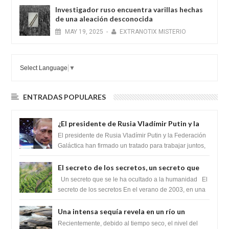
Investigador ruso encuentra varillas hechas
de una aleación desconocida
MAY
19,
2025
-
EXTRANOTIX MISTERIO
Select Language
▼
ENTRADAS POPULARES
¿El presidente de Rusia Vladímir Putin y la
Federación Galactica han firmado un
El presidente de Rusia Vladímir Putin y la Federación
tratado para acabar con los Sionistas?
Galáctica han firmado un tratado para trabajar juntos,
para exponer a todos los Si...
El secreto de los secretos, un secreto que
cambiaría por completo el destino de la
Un secreto que se le ha ocultado a la humanidad El
humanidad
secreto de los secretos En el verano de 2003, en una
zona inexplorada de las m...
Una intensa sequía revela en un río un
impresionante hallazgo de miles de Shiva
Recientemente, debido al tiempo seco, el nivel del