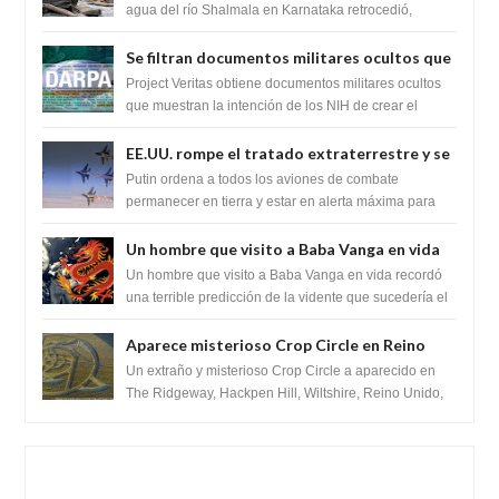
Lingas
agua del río Shalmala en Karnataka retrocedió,
revelando la presencia de miles de Shiv...
Se filtran documentos militares ocultos que
muestran la intención de los NIH de crear el
Project Veritas obtiene documentos militares ocultos
SARS-CoV-2, utilizando la investigación de
que muestran la intención de los NIH de crear el
SARS-CoV-2, utilizando la investigaci...
ganancia de función
EE.UU. rompe el tratado extraterrestre y se
prepara para destruir el misterioso satélite
Putin ordena a todos los aviones de combate
"Caballero Negro"
permanecer en tierra y estar en alerta máxima para
despegar, después de que Obama rompe el ...
Un hombre que visito a Baba Vanga en vida
recordó la terrible predicción de la vidente
Un hombre que visito a Baba Vanga en vida recordó
para febrero de 2022.
una terrible predicción de la vidente que sucedería el
2 de febrero de 2022. Según el pron...
Aparece misterioso Crop Circle en Reino
Unido 23 de junio 2016
Un extraño y misterioso Crop Circle a aparecido en
The Ridgeway, Hackpen Hill, Wiltshire, Reino Unido,
fue reportado por Crop circle conec...