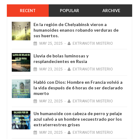
RECENT
POPULAR
ARCHIVE
En la región de Chelyabinsk vieron a
humanoides enanos robando verduras de
sus huertos.
MAY
25,
2025
-
EXTRANOTIX MISTERIO
Lluvia de bolas luminosas y
resplandecientes en Rusia
MAY
23,
2025
-
EXTRANOTIX MISTERIO
Habló con Dios: Hombre en Francia volvió a
la vida después de 6 horas de ser declarado
muerto
MAY
22,
2025
-
EXTRANOTIX MISTERIO
Un humanoide con cabeza de perro у pelaje
azul salvó a un hombre secuestrado por los
extraterrestres grises
MAY
20,
2025
-
EXTRANOTIX MISTERIO