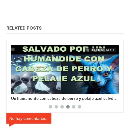
RELATED POSTS
23,
2025
MAY
22,
2025
SA
NOTICIA DESCUBRIMIENTO
ó a
Investigador ruso encuentra varillas hechas de una
Los
es
aleación desconocida
sís
No hay comentarios.: