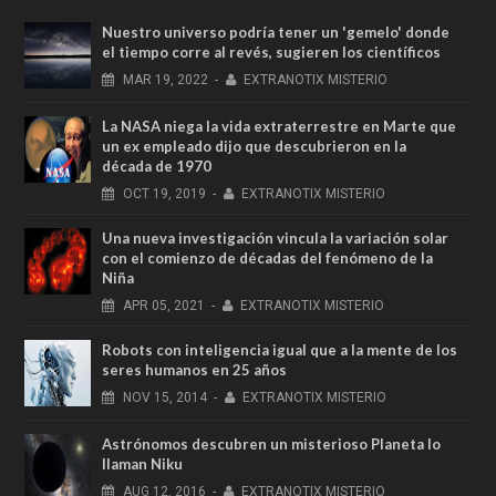
Nuestro universo podría tener un 'gemelo' donde
el tiempo corre al revés, sugieren los científicos
MAR
19,
2022
-
EXTRANOTIX MISTERIO
La NASA niega la vida extraterrestre en Marte que
un ex empleado dijo que descubrieron en la
década de 1970
OCT
19,
2019
-
EXTRANOTIX MISTERIO
Una nueva investigación vincula la variación solar
con el comienzo de décadas del fenómeno de la
Niña
APR
05,
2021
-
EXTRANOTIX MISTERIO
Robots con inteligencia igual que a la mente de los
seres humanos en 25 años
NOV
15,
2014
-
EXTRANOTIX MISTERIO
Astrónomos descubren un misterioso Planeta lo
llaman Niku
AUG
12,
2016
-
EXTRANOTIX MISTERIO