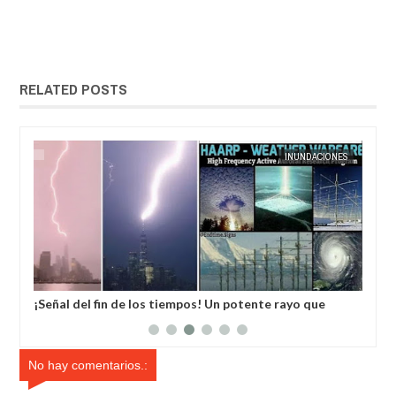
RELATED POSTS
MAY
05,
2022
IA
EXTRANOTIX MISTERIO
INUNDACIONES
EXTRANOT
rte
¡Señal del fin de los tiempos! Un potente rayo que
Ale
impacto en un edifico de Nueva York causa gran
pod
expectación en EE.UU.
No hay comentarios.: