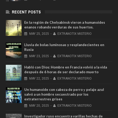
RECENT POSTS
En la región de Chelyabinsk vieron a humanoides
enanos robando verduras de sus huertos.
MAY
25,
2025
-
EXTRANOTIX MISTERIO
Lluvia de bolas luminosas y resplandecientes en
Rusia
MAY
23,
2025
-
EXTRANOTIX MISTERIO
Habló con Dios: Hombre en Francia volvió a la vida
después de 6 horas de ser declarado muerto
MAY
22,
2025
-
EXTRANOTIX MISTERIO
Un humanoide con cabeza de perro у pelaje azul
salvó a un hombre secuestrado por los
extraterrestres grises
MAY
20,
2025
-
EXTRANOTIX MISTERIO
Investigador ruso encuentra varillas hechas de