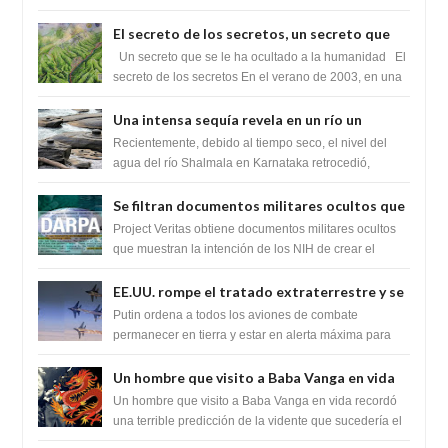
para exponer a todos los Si...
El secreto de los secretos, un secreto que
cambiaría por completo el destino de la
Un secreto que se le ha ocultado a la humanidad El
humanidad
secreto de los secretos En el verano de 2003, en una
zona inexplorada de las m...
Una intensa sequía revela en un río un
impresionante hallazgo de miles de Shiva
Recientemente, debido al tiempo seco, el nivel del
Lingas
agua del río Shalmala en Karnataka retrocedió,
revelando la presencia de miles de Shiv...
Se filtran documentos militares ocultos que
muestran la intención de los NIH de crear el
Project Veritas obtiene documentos militares ocultos
SARS-CoV-2, utilizando la investigación de
que muestran la intención de los NIH de crear el
SARS-CoV-2, utilizando la investigaci...
ganancia de función
EE.UU. rompe el tratado extraterrestre y se
prepara para destruir el misterioso satélite
Putin ordena a todos los aviones de combate
"Caballero Negro"
permanecer en tierra y estar en alerta máxima para
despegar, después de que Obama rompe el ...
Un hombre que visito a Baba Vanga en vida
recordó la terrible predicción de la vidente
Un hombre que visito a Baba Vanga en vida recordó
para febrero de 2022.
una terrible predicción de la vidente que sucedería el
2 de febrero de 2022. Según el pron...