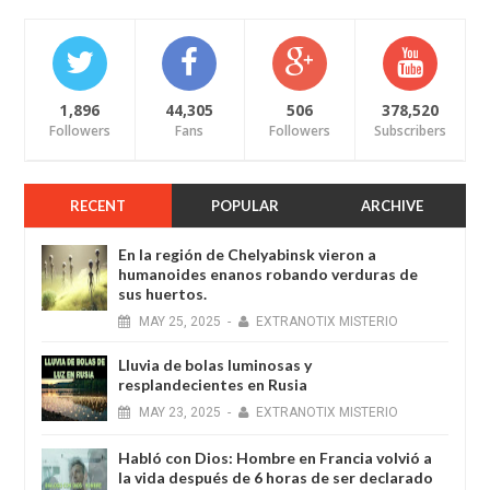
1,896
44,305
506
378,520
Followers
Fans
Followers
Subscribers
RECENT
POPULAR
ARCHIVE
En la región de Chelyabinsk vieron a
humanoides enanos robando verduras de
sus huertos.
MAY
25,
2025
-
EXTRANOTIX MISTERIO
Lluvia de bolas luminosas y
resplandecientes en Rusia
MAY
23,
2025
-
EXTRANOTIX MISTERIO
Habló con Dios: Hombre en Francia volvió a
la vida después de 6 horas de ser declarado