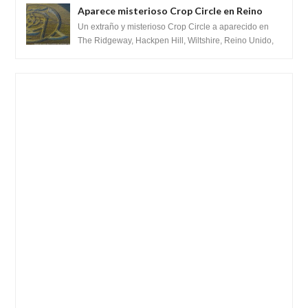
Aparece misterioso Crop Circle en Reino
Unido 23 de junio 2016
Un extraño y misterioso Crop Circle a aparecido en
The Ridgeway, Hackpen Hill, Wiltshire, Reino Unido,
fue reportado por Crop circle conec...