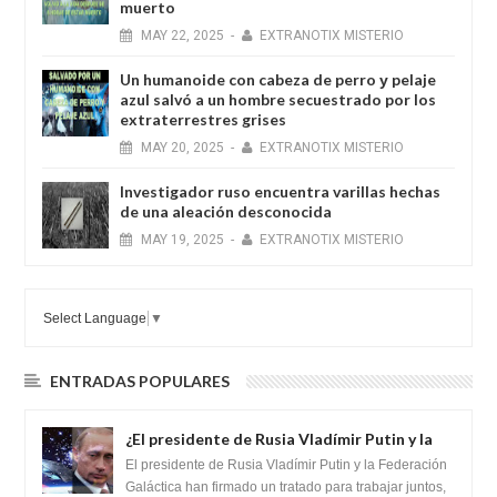
muerto
MAY
22,
2025
-
EXTRANOTIX MISTERIO
Un humanoide con cabeza de perro у pelaje
azul salvó a un hombre secuestrado por los
extraterrestres grises
MAY
20,
2025
-
EXTRANOTIX MISTERIO
Investigador ruso encuentra varillas hechas
de una aleación desconocida
MAY
19,
2025
-
EXTRANOTIX MISTERIO
Select Language
▼
ENTRADAS POPULARES
¿El presidente de Rusia Vladímir Putin y la
Federación Galactica han firmado un
El presidente de Rusia Vladímir Putin y la Federación
tratado para acabar con los Sionistas?
Galáctica han firmado un tratado para trabajar juntos,