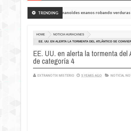
 Chelyabinsk vieron a humanoides enanos robando verduras de sus hu
TRENDING
a princesa Tisul de la región de Kemerovo.
HOME
NOTICIA HURACANES
EE. UU. EN ALERTA LA TORMENTA DEL ATLÁNTICO SE CONVI
EE. UU. en alerta la tormenta del
de categoría 4
EXTRANOTIX MISTERIO
5 YEARS AGO
NOTICIA
,
NO