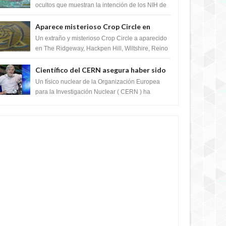
crear el SARS-CoV-2, utilizando la
ocultos que muestran la intención de los NIH de
crear el SARS-CoV-2, utilizando la investigaci...
investigación de ganancia de función
Aparece misterioso Crop Circle en
Reino Unido 23 de junio 2016
Un extraño y misterioso Crop Circle a aparecido
en The Ridgeway, Hackpen Hill, Wiltshire, Reino
Unido, fue reportado por Crop circle conec...
Científico del CERN asegura haber sido
ayudado por seres de luz durante una
Un físico nuclear de la Organización Europea
prueba del Colisionador de Hadrones
para la Investigación Nuclear ( CERN ) ha
acogido recientemente el cristianismo en su
corazó...