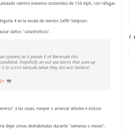
acumulado vientos máximos sostenidos de 130 mph, con ráfagas
egoría 4 en la escala de vientos Saffir-Simpson.
causar daños "catastróficos".
n system) as it passes E of Bermuda this
undland. Hopefully an out sea storm that uses up
 it to a n'rn latitude (what they do) w/o fanfare!
21
veros" a las casas, romper o arrancar árboles e incluso
dría dejar zonas deshabitadas durante "semanas o meses".