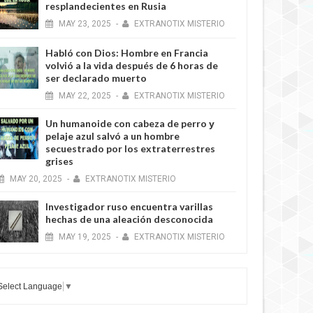
resplandecientes en Rusia
MAY
23,
2025
-
EXTRANOTIX MISTERIO
Habló con Dios: Hombre en Francia
volvió a la vida después de 6 horas de
ser declarado muerto
MAY
22,
2025
-
EXTRANOTIX MISTERIO
Un humanoide con cabeza de perro у
pelaje azul salvó a un hombre
secuestrado por los extraterrestres
grises
MAY
20,
2025
-
EXTRANOTIX MISTERIO
Investigador ruso encuentra varillas
hechas de una aleación desconocida
MAY
19,
2025
-
EXTRANOTIX MISTERIO
Select Language
▼