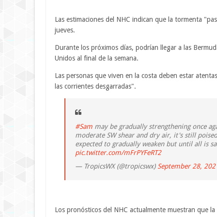
Las estimaciones del NHC indican que la tormenta "pasar
jueves.
Durante los próximos días, podrían llegar a las Bermud
Unidos al final de la semana.
Las personas que viven en la costa deben estar atentas 
las corrientes desgarradas".
#Sam
may be gradually strengthening once aga
moderate SW shear and dry air, it's still pois
expected to gradually weaken but until all is sa
pic.twitter.com/mFrPYFeRT2
— TropicsWX (@tropicswx)
September 28, 202
Los pronósticos del NHC actualmente muestran que la 