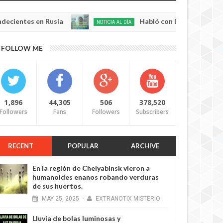
s en Rusia
Habló con Dios: Hombre en Francia
NOTICIA AL DÍA
May
22,
0
FOLLOW ME
2025
1,896
44,305
506
378,520
Followers
Fans
Followers
Subscribers
RECENT
POPULAR
ARCHIVE
En la región de Chelyabinsk vieron a
humanoides enanos robando verduras
de sus huertos.
MAY
25,
2025
-
EXTRANOTIX MISTERIO
Lluvia de bolas luminosas y