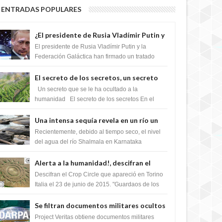
ENTRADAS POPULARES
¿El presidente de Rusia Vladímir Putin y
la Federación Galactica han firmado un
El presidente de Rusia Vladímir Putin y la
tratado para acabar con los Sionistas?
Federación Galáctica han firmado un tratado
para trabajar juntos, para exponer a todos los
Si...
El secreto de los secretos, un secreto
que cambiaría por completo el destino
Un secreto que se le ha ocultado a la
de la humanidad
humanidad El secreto de los secretos En el
verano de 2003, en una zona inexplorada de las
m...
Una intensa sequía revela en un río un
impresionante hallazgo de miles de
Recientemente, debido al tiempo seco, el nivel
Shiva Lingas
del agua del río Shalmala en Karnataka
retrocedió, revelando la presencia de miles de
Shiv...
Alerta a la humanidad!, descifran el
mensaje del Crop Circle de Torino ,Italia
Descifran el Crop Circle que apareció en Torino
Italia el 23 de junio de 2015. "Guardaos de los
extraterrestres con regalos! Esos ...
Se filtran documentos militares ocultos
que muestran la intención de los NIH de
Project Veritas obtiene documentos militares