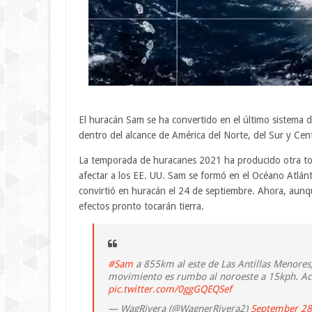
El huracán Sam se ha convertido en el último sistema 
dentro del alcance de América del Norte, del Sur y Cent
La temporada de huracanes 2021 ha producido otra tor
afectar a los EE. UU. Sam se formó en el Océano Atlánt
convirtió en huracán el 24 de septiembre. Ahora, aunq
efectos pronto tocarán tierra.
#Sam
a 855km al este de Las Antillas Menores,
movimiento es rumbo al noroeste a 15kph. Act
pic.twitter.com/0ggGQEQSef
— WagRivera (@WagnerRivera2)
September 28