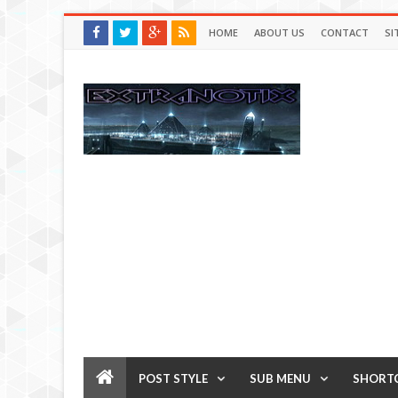
HOME
ABOUT US
CONTACT
SI
POST STYLE
SUB MENU
SHORT