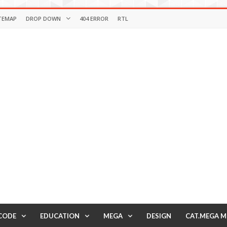
TEMAP
DROP DOWN
404 ERROR
RTL
CODE
EDUCATION
MEGA
DESIGN
CAT.MEGA 