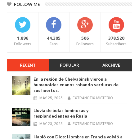
FOLLOW ME
1,896
44,305
506
378,520
Followers
Fans
Followers
Subscribers
RECENT
POPULAR
ARCHIVE
En la región de Chelyabinsk vieron a
humanoides enanos robando verduras de
sus huertos.
MAY
25,
2025
-
EXTRANOTIX MISTERIO
Lluvia de bolas luminosas y
resplandecientes en Rusia
MAY
23,
2025
-
EXTRANOTIX MISTERIO
Habló con Dios: Hombre en Francia volvió a