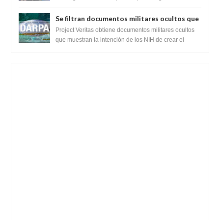
recientemente el cristianismo en su corazó...
Se filtran documentos militares ocultos que
muestran la intención de los NIH de crear el
Project Veritas obtiene documentos militares ocultos
SARS-CoV-2, utilizando la investigación de
que muestran la intención de los NIH de crear el
SARS-CoV-2, utilizando la investigaci...
ganancia de función