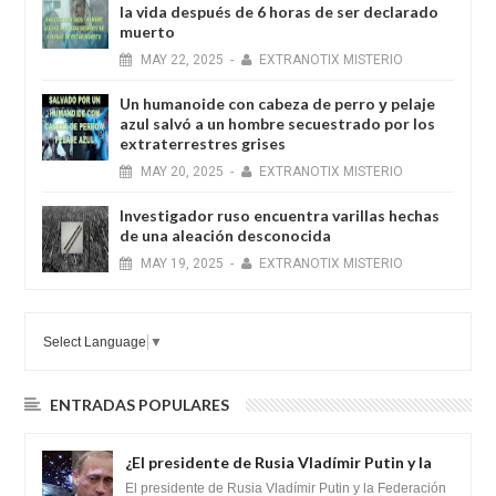
la vida después de 6 horas de ser declarado
muerto
MAY
22,
2025
-
EXTRANOTIX MISTERIO
Un humanoide con cabeza de perro у pelaje
azul salvó a un hombre secuestrado por los
extraterrestres grises
MAY
20,
2025
-
EXTRANOTIX MISTERIO
Investigador ruso encuentra varillas hechas
de una aleación desconocida
MAY
19,
2025
-
EXTRANOTIX MISTERIO
Select Language
▼
ENTRADAS POPULARES
¿El presidente de Rusia Vladímir Putin y la
Federación Galactica han firmado un
El presidente de Rusia Vladímir Putin y la Federación