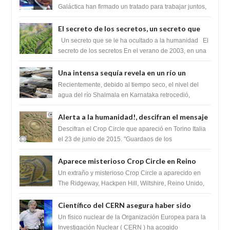
tratado para acabar con los Sionistas?
Galáctica han firmado un tratado para trabajar juntos,
para exponer a todos los Si...
El secreto de los secretos, un secreto que
cambiaría por completo el destino de la
Un secreto que se le ha ocultado a la humanidad El
humanidad
secreto de los secretos En el verano de 2003, en una
zona inexplorada de las m...
Una intensa sequía revela en un río un
impresionante hallazgo de miles de Shiva
Recientemente, debido al tiempo seco, el nivel del
Lingas
agua del río Shalmala en Karnataka retrocedió,
revelando la presencia de miles de Shiv...
Alerta a la humanidad!, descifran el mensaje
del Crop Circle de Torino ,Italia
Descifran el Crop Circle que apareció en Torino Italia
el 23 de junio de 2015. "Guardaos de los
extraterrestres con regalos! Esos ...
Aparece misterioso Crop Circle en Reino
Unido 23 de junio 2016
Un extraño y misterioso Crop Circle a aparecido en
The Ridgeway, Hackpen Hill, Wiltshire, Reino Unido,
fue reportado por Crop circle conec...
Científico del CERN asegura haber sido
ayudado por seres de luz durante una
Un físico nuclear de la Organización Europea para la
prueba del Colisionador de Hadrones
Investigación Nuclear ( CERN ) ha acogido