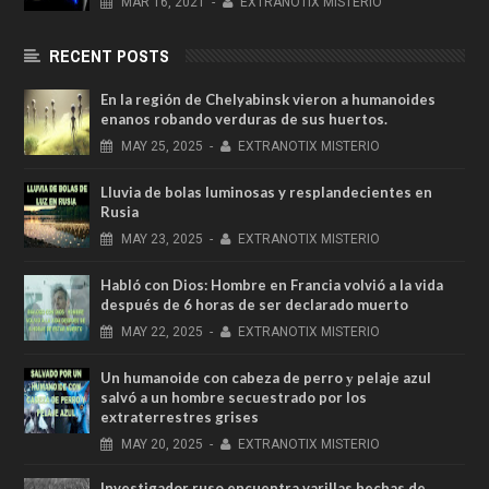
MAR
16,
2021
-
EXTRANOTIX MISTERIO
RECENT POSTS
En la región de Chelyabinsk vieron a humanoides
enanos robando verduras de sus huertos.
MAY
25,
2025
-
EXTRANOTIX MISTERIO
Lluvia de bolas luminosas y resplandecientes en
Rusia
MAY
23,
2025
-
EXTRANOTIX MISTERIO
Habló con Dios: Hombre en Francia volvió a la vida
después de 6 horas de ser declarado muerto
MAY
22,
2025
-
EXTRANOTIX MISTERIO
Un humanoide con cabeza de perro у pelaje azul
salvó a un hombre secuestrado por los
extraterrestres grises
MAY
20,
2025
-
EXTRANOTIX MISTERIO
Investigador ruso encuentra varillas hechas de