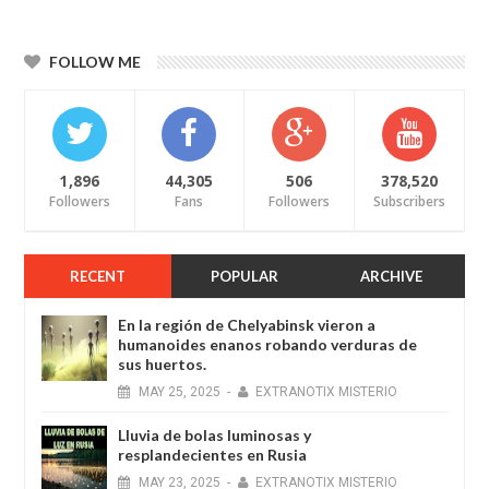
FOLLOW ME
1,896
44,305
506
378,520
Followers
Fans
Followers
Subscribers
RECENT
POPULAR
ARCHIVE
En la región de Chelyabinsk vieron a
humanoides enanos robando verduras de
sus huertos.
MAY
25,
2025
-
EXTRANOTIX MISTERIO
Lluvia de bolas luminosas y
resplandecientes en Rusia
MAY
23,
2025
-
EXTRANOTIX MISTERIO