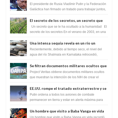
Federación Galactica han firmado un
El presidente de Rusia Vladímir Putin y la Federación
tratado para acabar con los Sionistas?
Galáctica han firmado un tratado para trabajar juntos,
para exponer a todos los Si...
El secreto de los secretos, un secreto que
cambiaría por completo el destino de la
Un secreto que se le ha ocultado a la humanidad El
humanidad
secreto de los secretos En el verano de 2003, en una
zona inexplorada de las m...
Una intensa sequía revela en un río un
impresionante hallazgo de miles de Shiva
Recientemente, debido al tiempo seco, el nivel del
Lingas
agua del río Shalmala en Karnataka retrocedió,
revelando la presencia de miles de Shiv...
Se filtran documentos militares ocultos que
muestran la intención de los NIH de crear el
Project Veritas obtiene documentos militares ocultos
SARS-CoV-2, utilizando la investigación de
que muestran la intención de los NIH de crear el
SARS-CoV-2, utilizando la investigaci...
ganancia de función
EE.UU. rompe el tratado extraterrestre y se
prepara para destruir el misterioso satélite
Putin ordena a todos los aviones de combate
"Caballero Negro"
permanecer en tierra y estar en alerta máxima para
despegar, después de que Obama rompe el ...
Un hombre que visito a Baba Vanga en vida
recordó la terrible predicción de la vidente
Un hombre que visito a Baba Vanga en vida recordó