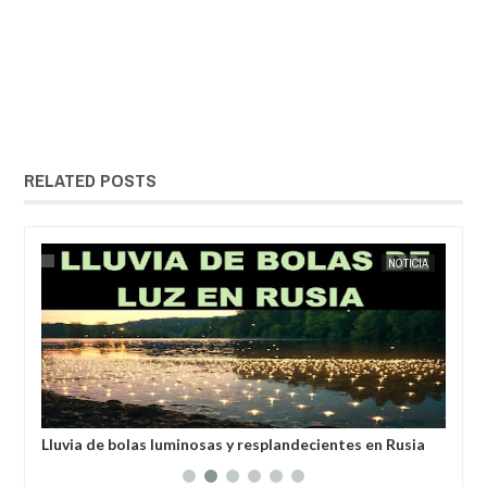
RELATED POSTS
IA
EXTRANOTIX MISTERIO
NOTICIA
EXTRANOT
anos
Lluvia de bolas luminosas y resplandecientes en Rusia
Un 
un 