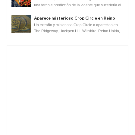
para febrero de 2022.
una terrible predicción de la vidente que sucedería el
2 de febrero de 2022. Según el pron...
Aparece misterioso Crop Circle en Reino
Unido 23 de junio 2016
Un extraño y misterioso Crop Circle a aparecido en
The Ridgeway, Hackpen Hill, Wiltshire, Reino Unido,
fue reportado por Crop circle conec...