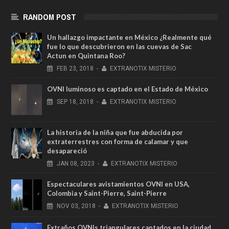
RANDOM POST
Un hallazgo impactante en México ¿Realmente qué
fue lo que descubrieron en las cuevas de Sac
Actun en Quintana Roo?
FEB
23,
2018
-
EXTRANOTIX MISTERIO
OVNI luminoso es captado en el Estado de México
SEP
18,
2018
-
EXTRANOTIX MISTERIO
La historia de la niña que fue abducida por
extraterrestres con forma de calamar y que
desapareció
JAN
08,
2023
-
EXTRANOTIX MISTERIO
Espectaculares avistamientos OVNI en USA,
Colombia y Saint-Pierre, Saint-Pierre
NOV
03,
2018
-
EXTRANOTIX MISTERIO
Extraños OVNIs triangulares captados en la ciudad