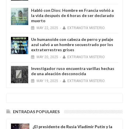
Habló con Dios: Hombre en Francia volvió a
la vida después de 6 horas de ser declarado
muerto
MAY
22,
2025
-
EXTRANOTIX MISTERIO
Un humanoide con cabeza de perro у pelaje
azul salvó a un hombre secuestrado por los
extraterrestres grises
MAY
20,
2025
-
EXTRANOTIX MISTERIO
Investigador ruso encuentra varillas hechas
de una aleación desconocida
MAY
19,
2025
-
EXTRANOTIX MISTERIO
ENTRADAS POPULARES
¿El presidente de Rusia Vladímir Putin y la