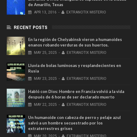
de Amarillo, Texas
APR
13,
2016
-
EXTRANOTIX MISTERIO
RECENT POSTS
En la región de Chelyabinsk vieron a humanoides
enanos robando verduras de sus huertos.
MAY
25,
2025
-
EXTRANOTIX MISTERIO
Lluvia de bolas luminosas y resplandecientes en
Rusia
MAY
23,
2025
-
EXTRANOTIX MISTERIO
Habló con Dios: Hombre en Francia volvió a la vida
después de 6 horas de ser declarado muerto
MAY
22,
2025
-
EXTRANOTIX MISTERIO
Un humanoide con cabeza de perro у pelaje azul
salvó a un hombre secuestrado por los
extraterrestres grises
MAY
20,
2025
-
EXTRANOTIX MISTERIO