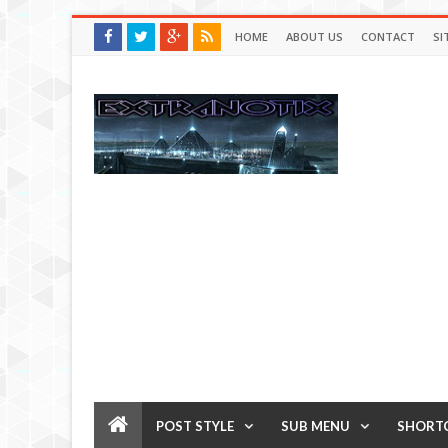
HOME
ABOUT US
CONTACT
SI
POST STYLE
SUB MENU
SHORT