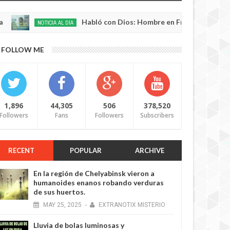
Habló con Dios: Hombre en Francia volvió a la vida 
NOTICIA AL DÍA
FOLLOW ME
1,896
44,305
506
378,520
Followers
Fans
Followers
Subscribers
RECENT
POPULAR
ARCHIVE
En la región de Chelyabinsk vieron a
humanoides enanos robando verduras
de sus huertos.
MAY
25,
2025
-
EXTRANOTIX MISTERIO
Lluvia de bolas luminosas y