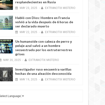
resplandecientes en Rusia
MAY
23,
2025
-
EXTRANOTIX MISTERIO
Habló con Dios: Hombre en Francia
volvió a la vida después de 6 horas de
ser declarado muerto
MAY
22,
2025
-
EXTRANOTIX MISTERIO
Un humanoide con cabeza de perro у
pelaje azul salvó a un hombre
secuestrado por los extraterrestres
grises
MAY
20,
2025
-
EXTRANOTIX MISTERIO
Investigador ruso encuentra varillas
hechas de una aleación desconocida
MAY
19,
2025
-
EXTRANOTIX MISTERIO
Select Language
▼