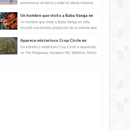
satélite "Caballero Negro"
permanecer en tierra y estar en alerta máxima
para despegar, después de que Obama rompe
el ...
Un hombre que visito a Baba Vanga en
vida recordó la terrible predicción de la
Un hombre que visito a Baba Vanga en vida
vidente para febrero de 2022.
recordó una terrible predicción de la vidente que
sucedería el 2 de febrero de 2022. Según el
pron...
Aparece misterioso Crop Circle en
Reino Unido 23 de junio 2016
Un extraño y misterioso Crop Circle a aparecido
en The Ridgeway, Hackpen Hill, Wiltshire, Reino
Unido, fue reportado por Crop circle conec...