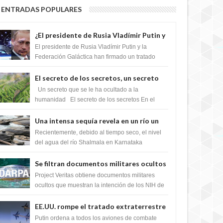
ENTRADAS POPULARES
¿El presidente de Rusia Vladímir Putin y
la Federación Galactica han firmado un
El presidente de Rusia Vladímir Putin y la
tratado para acabar con los Sionistas?
Federación Galáctica han firmado un tratado
para trabajar juntos, para exponer a todos los
Si...
El secreto de los secretos, un secreto
que cambiaría por completo el destino
Un secreto que se le ha ocultado a la
de la humanidad
humanidad El secreto de los secretos En el
verano de 2003, en una zona inexplorada de las
m...
Una intensa sequía revela en un río un
impresionante hallazgo de miles de
Recientemente, debido al tiempo seco, el nivel
Shiva Lingas
del agua del río Shalmala en Karnataka
retrocedió, revelando la presencia de miles de
Shiv...
Se filtran documentos militares ocultos
que muestran la intención de los NIH de
Project Veritas obtiene documentos militares
crear el SARS-CoV-2, utilizando la
ocultos que muestran la intención de los NIH de
crear el SARS-CoV-2, utilizando la investigaci...
investigación de ganancia de función
EE.UU. rompe el tratado extraterrestre
y se prepara para destruir el misterioso
Putin ordena a todos los aviones de combate