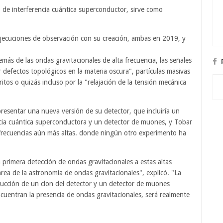
 de interferencia cuántica superconductor, sirve como
 ejecuciones de observación con su creación, ambas en 2019, y
ás de las ondas gravitacionales de alta frecuencia, las señales
defectos topológicos en la materia oscura", partículas masivas
itos o quizás incluso por la "relajación de la tensión mecánica
resentar una nueva versión de su detector, que incluiría un
encia cuántica superconductora y un detector de muones, y Tobar
a frecuencias aún más altas. donde ningún otro experimento ha
a primera detección de ondas gravitacionales a estas altas
ea de la astronomía de ondas gravitacionales", explicó. "La
rucción de un clon del detector y un detector de muones
encuentran la presencia de ondas gravitacionales, será realmente