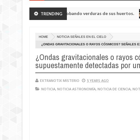
n a humanoides enanos robando verduras de sus huertos.
TRENDING
N
May
23,
e la región de Kemerovo.
0
2025
HOME
NOTICIA SEÑALES EN EL CIELO
¿ONDAS GRAVITACIONALES O RAYOS CÓSMICOS? SEÑALES E
SOBREMESA'
¿Ondas gravitacionales o rayos 
supuestamente detectadas por un
EXTRANOTIX MISTERIO
5 YEARS AGO
NOTICIA
,
NOTICIA ASTRONOMÍA
,
NOTICIA DE CIENCIA
,
NOT