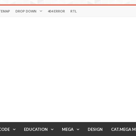
TEMAP
DROP DOWN
404 ERROR
RTL
CODE
EDUCATION
MEGA
DESIGN
CAT.MEGA 