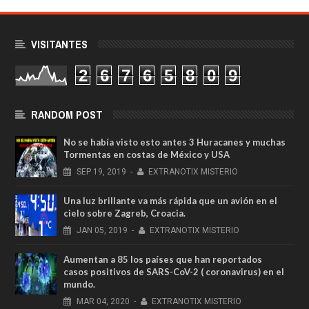
VISITANTES
2
6
7
6
5
8
0
9
RANDOM POST
No se había visto esto antes 3 Huracanes y muchas
Tormentas en costas de México y USA
SEP
19,
2019
-
EXTRANOTIX MISTERIO
Una luz brillante va más rápida que un avión en el
cielo sobre Zagreb, Croacia.
JAN
05,
2019
-
EXTRANOTIX MISTERIO
Aumentan a 85 los países que han reportados
casos positivos de SARS-CoV-2 ( coronavirus) en el
mundo.
MAR
04,
2020
-
EXTRANOTIX MISTERIO