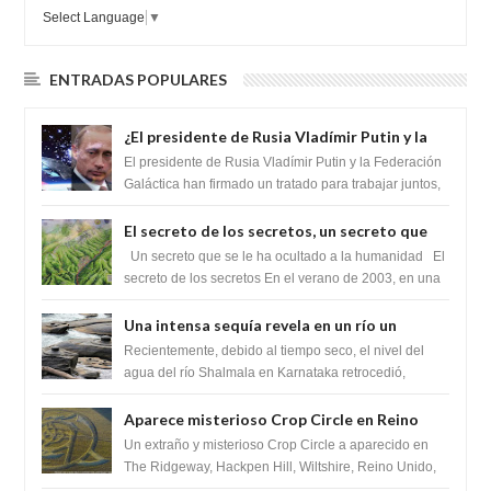
Select Language
▼
ENTRADAS POPULARES
¿El presidente de Rusia Vladímir Putin y la
Federación Galactica han firmado un
El presidente de Rusia Vladímir Putin y la Federación
tratado para acabar con los Sionistas?
Galáctica han firmado un tratado para trabajar juntos,
para exponer a todos los Si...
El secreto de los secretos, un secreto que
cambiaría por completo el destino de la
Un secreto que se le ha ocultado a la humanidad El
humanidad
secreto de los secretos En el verano de 2003, en una
zona inexplorada de las m...
Una intensa sequía revela en un río un
impresionante hallazgo de miles de Shiva
Recientemente, debido al tiempo seco, el nivel del
Lingas
agua del río Shalmala en Karnataka retrocedió,
revelando la presencia de miles de Shiv...
Aparece misterioso Crop Circle en Reino
Unido 23 de junio 2016
Un extraño y misterioso Crop Circle a aparecido en
The Ridgeway, Hackpen Hill, Wiltshire, Reino Unido,
fue reportado por Crop circle conec...