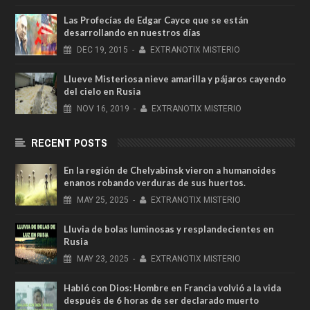
Las Profecías de Edgar Cayce que se están
desarrollando en nuestros días
DEC
19,
2015
-
EXTRANOTIX MISTERIO
Llueve Misteriosa nieve amarilla y pájaros cayendo
del cielo en Rusia
NOV
16,
2019
-
EXTRANOTIX MISTERIO
RECENT POSTS
En la región de Chelyabinsk vieron a humanoides
enanos robando verduras de sus huertos.
MAY
25,
2025
-
EXTRANOTIX MISTERIO
Lluvia de bolas luminosas y resplandecientes en
Rusia
MAY
23,
2025
-
EXTRANOTIX MISTERIO
Habló con Dios: Hombre en Francia volvió a la vida
después de 6 horas de ser declarado muerto