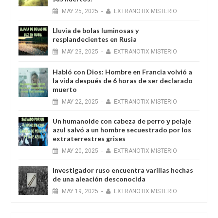
MAY
25,
2025
-
EXTRANOTIX MISTERIO
Lluvia de bolas luminosas y
resplandecientes en Rusia
MAY
23,
2025
-
EXTRANOTIX MISTERIO
Habló con Dios: Hombre en Francia volvió a
la vida después de 6 horas de ser declarado
muerto
MAY
22,
2025
-
EXTRANOTIX MISTERIO
Un humanoide con cabeza de perro у pelaje
azul salvó a un hombre secuestrado por los
extraterrestres grises
MAY
20,
2025
-
EXTRANOTIX MISTERIO
Investigador ruso encuentra varillas hechas
de una aleación desconocida
MAY
19,
2025
-
EXTRANOTIX MISTERIO