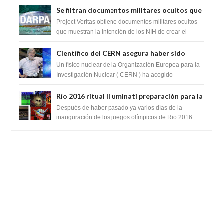
Se filtran documentos militares ocultos que
muestran la intención de los NIH de crear el
Project Veritas obtiene documentos militares ocultos
SARS-CoV-2, utilizando la investigación de
que muestran la intención de los NIH de crear el
SARS-CoV-2, utilizando la investigaci...
ganancia de función
Científico del CERN asegura haber sido
ayudado por seres de luz durante una
Un físico nuclear de la Organización Europea para la
prueba del Colisionador de Hadrones
Investigación Nuclear ( CERN ) ha acogido
recientemente el cristianismo en su corazó...
Río 2016 ritual Illuminati preparación para la
llegada del anticristo o una entidad
Después de haber pasado ya varios días de la
extraterrestre
inauguración de los juegos olímpicos de Rio 2016
celebrados en Brasil. Varios teóricos de la...