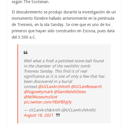
según The Scotsman.
El descubrimiento se produjo durante la investigación de un
monumento fúnebre hallado anteriormente en la península
de Tresness, en la isla Sanday. Se cree que es uno de los
primeros que hayan sido construidos en Escocia, pues data
del 3.500 a.C.
Well what a find! a polished stone ball found
in the chamber of the neolithic tomb
Tresness Sanday. This find is of real
significance as it is one of only a few that has
been discovered in a burial
context.
@UCLanArchAnth
@UCLanResearch
@hugowhymark
@SamWalshOsteo
@NtlMuseumsScot
pic.twitter.com/YEbPBhJjfy
— UCLanArch&Anth (@UCLanArchAnth)
August 18, 2021