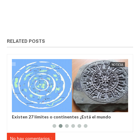
RELATED POSTS
IA
EXTRANOTIX MISTERIO
NOTICIA
EXTRANOT
Existen 27 límites o continentes ¿Está el mundo
El 
rodeado por una pared de hielo?
la 
No hay comentarios.: