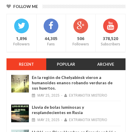
FOLLOW ME
1,896
44,305
506
378,520
Followers
Fans
Followers
Subscribers
RECENT
POPULAR
ARCHIVE
En la región de Chelyabinsk vieron a
humanoides enanos robando verduras de
sus huertos.
MAY
25,
2025
-
EXTRANOTIX MISTERIO
Lluvia de bolas luminosas y
resplandecientes en Rusia
MAY
23,
2025
-
EXTRANOTIX MISTERIO