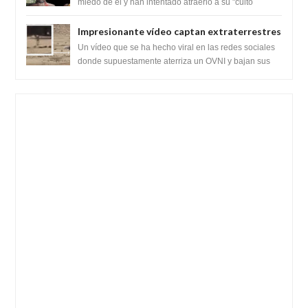
híbridos reptiles
miedo de él y han intentado atraerlo a su "culto
babilónico antiguo....
Impresionante vídeo captan extraterrestres
bajando de un OVNI en Arabia Saudita
Un vídeo que se ha hecho viral en las redes sociales
donde supuestamente aterriza un OVNI y bajan sus
tripulantes en el desierto en Ara...