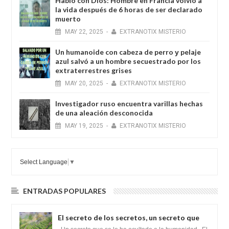
Habló con Dios: Hombre en Francia volvió a
la vida después de 6 horas de ser declarado
muerto
MAY
22,
2025
-
EXTRANOTIX MISTERIO
Un humanoide con cabeza de perro у pelaje
azul salvó a un hombre secuestrado por los
extraterrestres grises
MAY
20,
2025
-
EXTRANOTIX MISTERIO
Investigador ruso encuentra varillas hechas
de una aleación desconocida
MAY
19,
2025
-
EXTRANOTIX MISTERIO
Select Language
▼
ENTRADAS POPULARES
El secreto de los secretos, un secreto que
cambiaría por completo el destino de la