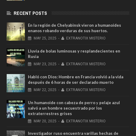
RECENT POSTS
En la región de Chelyabinsk vieron a humanoides
enanos robando verduras de sus huertos.
MAY
25,
2025
-
EXTRANOTIX MISTERIO
Lluvia de bolas luminosas y resplandecientes en
Rusia
MAY
23,
2025
-
EXTRANOTIX MISTERIO
Habló con Dios: Hombre en Francia volvió a la vida
después de 6 horas de ser declarado muerto
MAY
22,
2025
-
EXTRANOTIX MISTERIO
Un humanoide con cabeza de perro у pelaje azul
salvó a un hombre secuestrado por los
extraterrestres grises
MAY
20,
2025
-
EXTRANOTIX MISTERIO
Investigador ruso encuentra varillas hechas de