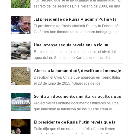
Un secreto que se le ha ocultado a la humanidad El
humanidad
secreto de los secretos En el verano de 2003, en una
zona inexplorada de las m...
¿El presidente de Rusia Vladímir Putin y la
Federación Galactica han firmado un
El presidente de Rusia Vladímir Putin y la Federación
tratado para acabar con los Sionistas?
Galáctica han firmado un tratado para trabajar juntos,
para exponer a todos los Si...
Una intensa sequía revela en un río un
impresionante hallazgo de miles de Shiva
Recientemente, debido al tiempo seco, el nivel del
Lingas
agua del río Shalmala en Karnataka retrocedió,
revelando la presencia de miles de Shiv...
Alerta a la humanidad!, descifran el mensaje
del Crop Circle de Torino ,Italia
Descifran el Crop Circle que apareció en Torino Italia
el 23 de junio de 2015. "Guardaos de los
extraterrestres con regalos! Esos ...
Se filtran documentos militares ocultos que
muestran la intención de los NIH de crear el
Project Veritas obtiene documentos militares ocultos
SARS-CoV-2, utilizando la investigación de
que muestran la intención de los NIH de crear el
SARS-CoV-2, utilizando la investigaci...
ganancia de función
El presidente de Rusia Putin revela que la
clase dominante en el mundo son los
Putin dijo que él no era uno de "ellos", pero tienen