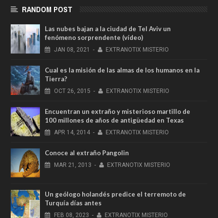
RANDOM POST
Las nubes bajan a la ciudad de Tel Aviv un
fenómeno sorprendente (vídeo)
JAN
08,
2021
-
EXTRANOTIX MISTERIO
Cual es la misión de las almas de los humanos en la
Tierra?
OCT
26,
2015
-
EXTRANOTIX MISTERIO
Encuentran un extraño y misterioso martillo de
100 millones de años de antigüedad en Texas
APR
14,
2014
-
EXTRANOTIX MISTERIO
Conoce al extraño Pangolin
MAR
21,
2013
-
EXTRANOTIX MISTERIO
Un geólogo holandés predice el terremoto de
Turquía días antes
FEB
08,
2023
-
EXTRANOTIX MISTERIO