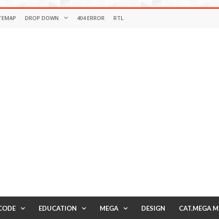
TEMAP
DROP DOWN
404 ERROR
RTL
CODE
EDUCATION
MEGA
DESIGN
CAT.MEGA 