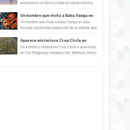
satélite "Caballero Negro"
permanecer en tierra y estar en alerta máxima
para despegar, después de que Obama rompe
el ...
Un hombre que visito a Baba Vanga en
vida recordó la terrible predicción de la
Un hombre que visito a Baba Vanga en vida
vidente para febrero de 2022.
recordó una terrible predicción de la vidente que
sucedería el 2 de febrero de 2022. Según el
pron...
Aparece misterioso Crop Circle en
Reino Unido 23 de junio 2016
Un extraño y misterioso Crop Circle a aparecido
en The Ridgeway, Hackpen Hill, Wiltshire, Reino
Unido, fue reportado por Crop circle conec...