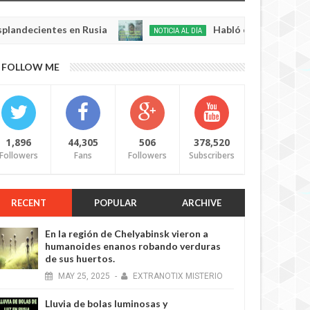
ientes en Rusia
Habló con Dios: Hombre en Fra
NOTICIA AL DÍA
May
22,
0
FOLLOW ME
2025
1,896
44,305
506
378,520
Followers
Fans
Followers
Subscribers
RECENT
POPULAR
ARCHIVE
En la región de Chelyabinsk vieron a
humanoides enanos robando verduras
de sus huertos.
MAY
25,
2025
-
EXTRANOTIX MISTERIO
Lluvia de bolas luminosas y