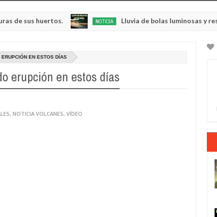
us huertos.
Lluvia de bolas luminosas y resplandec
NOTICIA
May
23,
0
2025
 ERUPCIÓN EN ESTOS DÍAS
o erupción en estos días
ALES
,
NOTICIA VOLCANES
,
VÍDEO