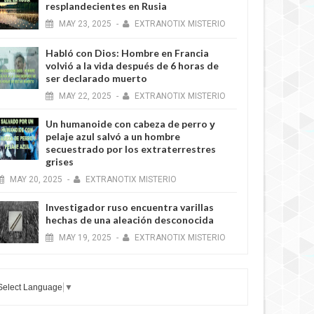
resplandecientes en Rusia
MAY
23,
2025
-
EXTRANOTIX MISTERIO
Habló con Dios: Hombre en Francia
volvió a la vida después de 6 horas de
ser declarado muerto
MAY
22,
2025
-
EXTRANOTIX MISTERIO
Un humanoide con cabeza de perro у
pelaje azul salvó a un hombre
secuestrado por los extraterrestres
grises
MAY
20,
2025
-
EXTRANOTIX MISTERIO
Investigador ruso encuentra varillas
hechas de una aleación desconocida
MAY
19,
2025
-
EXTRANOTIX MISTERIO
Select Language
▼