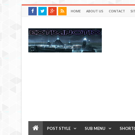
HOME
ABOUT US
CONTACT
SI
POST STYLE
SUB MENU
SHORT