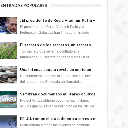
ENTRADAS POPULARES
¿El presidente de Rusia Vladímir Putin y
la Federación Galactica han firmado un
El presidente de Rusia Vladímir Putin y la
tratado para acabar con los Sionistas?
Federación Galáctica han firmado un tratado
para trabajar juntos, para exponer a todos los
Si...
El secreto de los secretos, un secreto
que cambiaría por completo el destino
Un secreto que se le ha ocultado a la
de la humanidad
humanidad El secreto de los secretos En el
verano de 2003, en una zona inexplorada de las
m...
Una intensa sequía revela en un río un
impresionante hallazgo de miles de
Recientemente, debido al tiempo seco, el nivel
Shiva Lingas
del agua del río Shalmala en Karnataka
retrocedió, revelando la presencia de miles de
Shiv...
Se filtran documentos militares ocultos
que muestran la intención de los NIH de
Project Veritas obtiene documentos militares
crear el SARS-CoV-2, utilizando la
ocultos que muestran la intención de los NIH de
crear el SARS-CoV-2, utilizando la investigaci...
investigación de ganancia de función
EE.UU. rompe el tratado extraterrestre
y se prepara para destruir el misterioso
Putin ordena a todos los aviones de combate