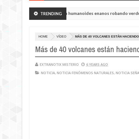
n de Chelyabinsk vieron a humanoides enanos robando verduras de s
TRENDING
 de la princesa Tisul de la región de Kemerovo.
HOME
VÍDEO
MÁS DE 40 VOLCANES ESTÁN HACIENDO
Más de 40 volcanes están haciend
EXTRANOTIX MISTERIO
6 YEARS AGO
NOTICIA
,
NOTICIA FENÓMENOS NATURALES
,
NOTICIA SEÑ