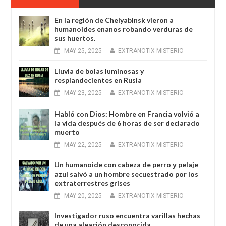
En la región de Chelyabinsk vieron a
humanoides enanos robando verduras de
sus huertos.
MAY
25,
2025
-
EXTRANOTIX MISTERIO
Lluvia de bolas luminosas y
resplandecientes en Rusia
MAY
23,
2025
-
EXTRANOTIX MISTERIO
Habló con Dios: Hombre en Francia volvió a
la vida después de 6 horas de ser declarado
muerto
MAY
22,
2025
-
EXTRANOTIX MISTERIO
Un humanoide con cabeza de perro у pelaje
azul salvó a un hombre secuestrado por los
extraterrestres grises
MAY
20,
2025
-
EXTRANOTIX MISTERIO
Investigador ruso encuentra varillas hechas
de una aleación desconocida