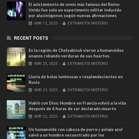
El avistamiento de ovnis más famoso del Reino
Unido fue solo un experimento militar inducido
por alucinógenos según nuevas afirmaciones
MAY
12,
2020
-
EXTRANOTIX MISTERIO
RECENT POSTS
En la región de Chelyabinsk vieron a humanoides
enanos robando verduras de sus huertos.
MAY
25,
2025
-
EXTRANOTIX MISTERIO
Lluvia de bolas luminosas y resplandecientes en
Rusia
MAY
23,
2025
-
EXTRANOTIX MISTERIO
Habló con Dios: Hombre en Francia volvió a la vida
después de 6 horas de ser declarado muerto
MAY
22,
2025
-
EXTRANOTIX MISTERIO
Un humanoide con cabeza de perro у pelaje azul
salvó a un hombre secuestrado por los