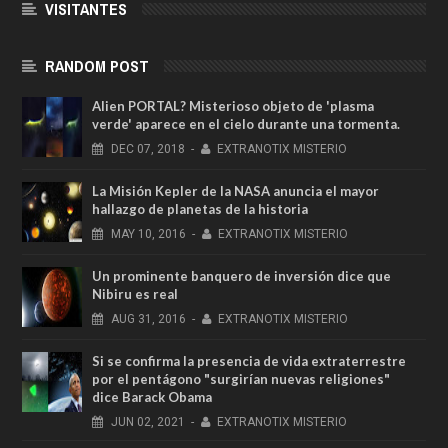
VISITANTES
RANDOM POST
Alien PORTAL? Misterioso objeto de 'plasma
verde' aparece en el cielo durante una tormenta.
DEC
07,
2018
-
EXTRANOTIX MISTERIO
La Misión Kepler de la NASA anuncia el mayor
hallazgo de planetas de la historia
MAY
10,
2016
-
EXTRANOTIX MISTERIO
Un prominente banquero de inversión dice que
Nibiru es real
AUG
31,
2016
-
EXTRANOTIX MISTERIO
Si se confirma la presencia de vida extraterrestre
por el pentágono "surgirían nuevas religiones"
dice Barack Obama
JUN
02,
2021
-
EXTRANOTIX MISTERIO