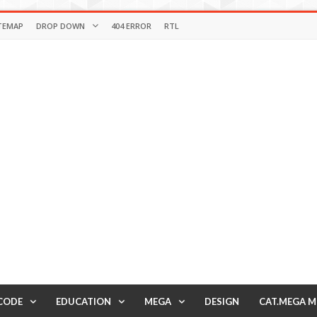
TEMAP
DROP DOWN
404 ERROR
RTL
CODE
EDUCATION
MEGA
DESIGN
CAT.MEGA 