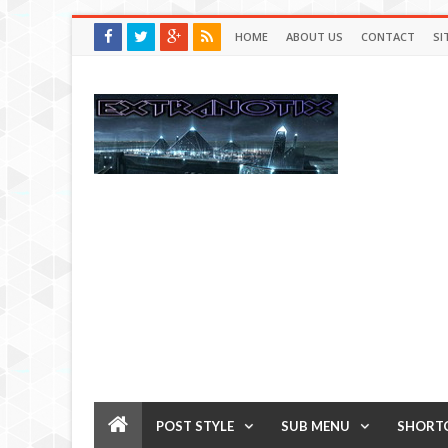
HOME
ABOUT US
CONTACT
SI
POST STYLE
SUB MENU
SHORT