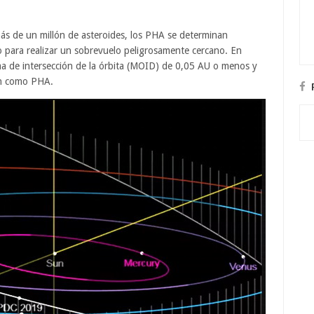
ás de un millón de asteroides, los PHA se determinan
o para realizar un sobrevuelo peligrosamente cercano. En
ima de intersección de la órbita (MOID) de 0,05 AU o menos y
en como PHA.