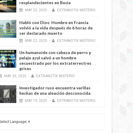
resplandecientes en Rusia
MAY
23,
2025
-
EXTRANOTIX MISTERIO
Habló con Dios: Hombre en Francia
volvió a la vida después de 6 horas de
ser declarado muerto
MAY
22,
2025
-
EXTRANOTIX MISTERIO
Un humanoide con cabeza de perro у
pelaje azul salvó a un hombre
secuestrado por los extraterrestres
grises
MAY
20,
2025
-
EXTRANOTIX MISTERIO
Investigador ruso encuentra varillas
hechas de una aleación desconocida
MAY
19,
2025
-
EXTRANOTIX MISTERIO
Select Language
▼