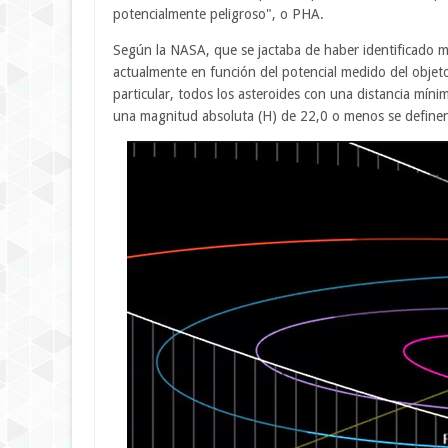
potencialmente peligroso", o PHA.
Según la NASA, que se jactaba de haber identificado m
actualmente en función del potencial medido del objet
particular, todos los asteroides con una distancia mín
una magnitud absoluta (H) de 22,0 o menos se defin