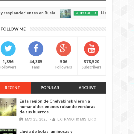
ndecientes en Rusia
Habló con Dios: Hombre en
NOTICIA AL DÍA
May
22,
0
FOLLOW ME
2025
1,896
44,305
506
378,520
Followers
Fans
Followers
Subscribers
RECENT
POPULAR
ARCHIVE
En la región de Chelyabinsk vieron a
humanoides enanos robando verduras
de sus huertos.
MAY
25,
2025
-
EXTRANOTIX MISTERIO
Lluvia de bolas luminosas y