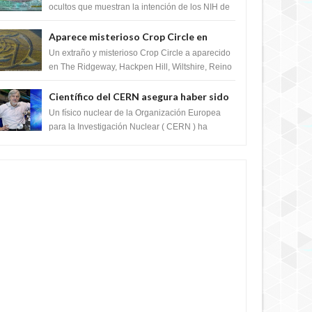
crear el SARS-CoV-2, utilizando la
ocultos que muestran la intención de los NIH de
crear el SARS-CoV-2, utilizando la investigaci...
investigación de ganancia de función
Aparece misterioso Crop Circle en
Reino Unido 23 de junio 2016
Un extraño y misterioso Crop Circle a aparecido
en The Ridgeway, Hackpen Hill, Wiltshire, Reino
Unido, fue reportado por Crop circle conec...
Científico del CERN asegura haber sido
ayudado por seres de luz durante una
Un físico nuclear de la Organización Europea
prueba del Colisionador de Hadrones
para la Investigación Nuclear ( CERN ) ha
acogido recientemente el cristianismo en su
corazó...