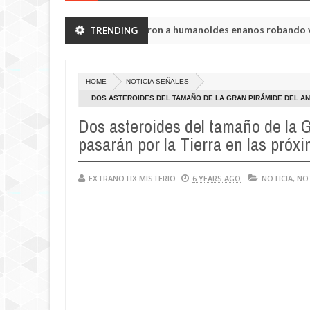
egión de Chelyabinsk vieron a humanoides enanos robando verduras 
TRENDING
oria de la princesa Tisul de la región de Kemerovo.
HOME
NOTICIA SEÑALES
DOS ASTEROIDES DEL TAMAÑO DE LA GRAN PIRÁMIDE DEL A
Dos asteroides del tamaño de la 
pasarán por la Tierra en las pró
EXTRANOTIX MISTERIO
6 YEARS AGO
NOTICIA
,
NO