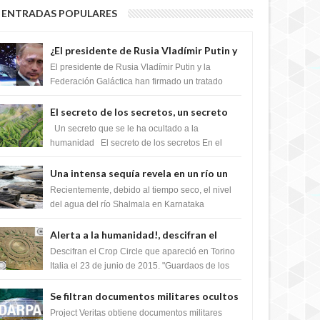
ENTRADAS POPULARES
¿El presidente de Rusia Vladímir Putin y
la Federación Galactica han firmado un
El presidente de Rusia Vladímir Putin y la
tratado para acabar con los Sionistas?
Federación Galáctica han firmado un tratado
para trabajar juntos, para exponer a todos los
Si...
El secreto de los secretos, un secreto
que cambiaría por completo el destino
Un secreto que se le ha ocultado a la
de la humanidad
humanidad El secreto de los secretos En el
verano de 2003, en una zona inexplorada de las
m...
Una intensa sequía revela en un río un
impresionante hallazgo de miles de
Recientemente, debido al tiempo seco, el nivel
Shiva Lingas
del agua del río Shalmala en Karnataka
retrocedió, revelando la presencia de miles de
Shiv...
Alerta a la humanidad!, descifran el
mensaje del Crop Circle de Torino ,Italia
Descifran el Crop Circle que apareció en Torino
Italia el 23 de junio de 2015. "Guardaos de los
extraterrestres con regalos! Esos ...
Se filtran documentos militares ocultos
que muestran la intención de los NIH de
Project Veritas obtiene documentos militares