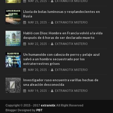
MAY
25,
2025
-
EXTRANOTIX MISTERIO
Lluvia de bolas luminosas y resplandecientes en
Rusia
MAY
23,
2025
-
EXTRANOTIX MISTERIO
Habló con Dios: Hombre en Francia volvió a la vida
después de 6 horas de ser declarado muerto
MAY
22,
2025
-
EXTRANOTIX MISTERIO
Un humanoide con cabeza de perro у pelaje azul
salvó a un hombre secuestrado por los
extraterrestres grises
MAY
20,
2025
-
EXTRANOTIX MISTERIO
Investigador ruso encuentra varillas hechas de
una aleación desconocida
MAY
19,
2025
-
EXTRANOTIX MISTERIO
Copyright © 2015 - 2017
extranotix
All Right Reserved
Blogger Designed by
PBT