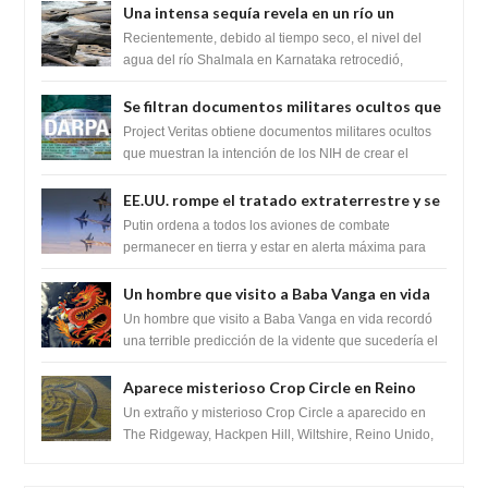
Una intensa sequía revela en un río un
impresionante hallazgo de miles de Shiva
Recientemente, debido al tiempo seco, el nivel del
Lingas
agua del río Shalmala en Karnataka retrocedió,
revelando la presencia de miles de Shiv...
Se filtran documentos militares ocultos que
muestran la intención de los NIH de crear el
Project Veritas obtiene documentos militares ocultos
SARS-CoV-2, utilizando la investigación de
que muestran la intención de los NIH de crear el
SARS-CoV-2, utilizando la investigaci...
ganancia de función
EE.UU. rompe el tratado extraterrestre y se
prepara para destruir el misterioso satélite
Putin ordena a todos los aviones de combate
"Caballero Negro"
permanecer en tierra y estar en alerta máxima para
despegar, después de que Obama rompe el ...
Un hombre que visito a Baba Vanga en vida
recordó la terrible predicción de la vidente
Un hombre que visito a Baba Vanga en vida recordó
para febrero de 2022.
una terrible predicción de la vidente que sucedería el
2 de febrero de 2022. Según el pron...
Aparece misterioso Crop Circle en Reino
Unido 23 de junio 2016
Un extraño y misterioso Crop Circle a aparecido en
The Ridgeway, Hackpen Hill, Wiltshire, Reino Unido,
fue reportado por Crop circle conec...