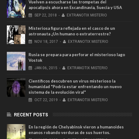
Vuelven a escucharse las trompetas del
apocalipsis ahora en Escandinavia, Suecia y USA
SEP
22,
2018
-
EXTRANOTIX MISTERIO
Misteriosa figura reflejada en el casco de un
astronauta ¿Un humano o extraterrestre?
NOV
18,
2017
-
EXTRANOTIX MISTERIO
Rusia se prepara para perforar el misterioso lago
Vostok
JAN
06,
2015
-
EXTRANOTIX MISTERIO
Científicos descubren un virus misterioso la
humanidad "Podría estar enfrentando un nuevo
sistema de la evolución viral"
OCT
22,
2019
-
EXTRANOTIX MISTERIO
RECENT POSTS
En la región de Chelyabinsk vieron a humanoides
enanos robando verduras de sus huertos.