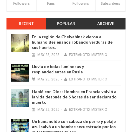
Followers
Fans
Followers
Subscribers
RECENT
POPULAR
ARCHIVE
En la región de Chelyabinsk vieron a
humanoides enanos robando verduras de
sus huertos.
MAY
25,
2025
-
EXTRANOTIX MISTERIO
Lluvia de bolas luminosas y
resplandecientes en Rusia
MAY
23,
2025
-
EXTRANOTIX MISTERIO
Habló con Dios: Hombre en Francia volvió a
la vida después de 6 horas de ser declarado
muerto
MAY
22,
2025
-
EXTRANOTIX MISTERIO
Un humanoide con cabeza de perro у pelaje
azul salvó a un hombre secuestrado por los
extraterrestres grises