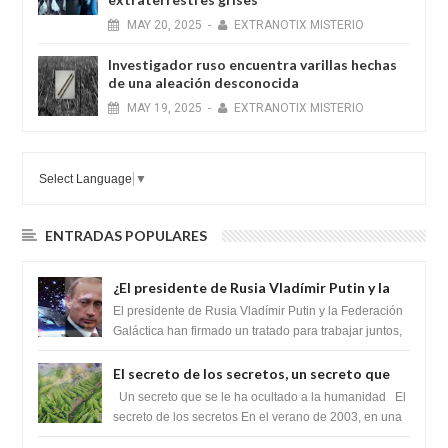
MAY
20,
2025
-
EXTRANOTIX MISTERIO
Investigador ruso encuentra varillas hechas
de una aleación desconocida
MAY
19,
2025
-
EXTRANOTIX MISTERIO
Select Language
▼
ENTRADAS POPULARES
¿El presidente de Rusia Vladímir Putin y la
Federación Galactica han firmado un
El presidente de Rusia Vladímir Putin y la Federación
tratado para acabar con los Sionistas?
Galáctica han firmado un tratado para trabajar juntos,
para exponer a todos los Si...
El secreto de los secretos, un secreto que
cambiaría por completo el destino de la
Un secreto que se le ha ocultado a la humanidad El
humanidad
secreto de los secretos En el verano de 2003, en una
zona inexplorada de las m...