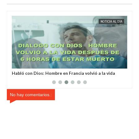
MAY
25,
2025
IA
EXTRANOTIX MISTERIO
NOTICIA AL DÍA
EXTRANOT
a
Habló con Dios: Hombre en Francia volvió a la vida
Un 
después de 6 horas de ser declarado muerto
un 
No hay comentarios.: