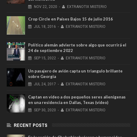
NOV
22,
2020
-
EXTRANOTIX MISTERIO
Crop Circle en Países Bajos 15 de julio 2016
JUL
18,
2016
-
EXTRANOTIX MISTERIO
Político alemán advierte sobre algo que ocurrirá el
24 de septiembre 2022
SEP
15,
2022
-
EXTRANOTIX MISTERIO
Un pasajero de avión capta un triangulo brillante
sobre Georgia
JUL
24,
2017
-
EXTRANOTIX MISTERIO
Captan en vídeo a dos pequeños seres alienígenas
en una residencia en Dallas, Texas (vídeo)
SEP
30,
2020
-
EXTRANOTIX MISTERIO
RECENT POSTS