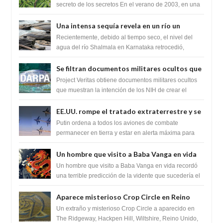
humanidad
secreto de los secretos En el verano de 2003, en una
zona inexplorada de las m...
Una intensa sequía revela en un río un
impresionante hallazgo de miles de Shiva
Recientemente, debido al tiempo seco, el nivel del
Lingas
agua del río Shalmala en Karnataka retrocedió,
revelando la presencia de miles de Shiv...
Se filtran documentos militares ocultos que
muestran la intención de los NIH de crear el
Project Veritas obtiene documentos militares ocultos
SARS-CoV-2, utilizando la investigación de
que muestran la intención de los NIH de crear el
SARS-CoV-2, utilizando la investigaci...
ganancia de función
EE.UU. rompe el tratado extraterrestre y se
prepara para destruir el misterioso satélite
Putin ordena a todos los aviones de combate
"Caballero Negro"
permanecer en tierra y estar en alerta máxima para
despegar, después de que Obama rompe el ...
Un hombre que visito a Baba Vanga en vida
recordó la terrible predicción de la vidente
Un hombre que visito a Baba Vanga en vida recordó
para febrero de 2022.
una terrible predicción de la vidente que sucedería el
2 de febrero de 2022. Según el pron...
Aparece misterioso Crop Circle en Reino
Unido 23 de junio 2016
Un extraño y misterioso Crop Circle a aparecido en
The Ridgeway, Hackpen Hill, Wiltshire, Reino Unido,