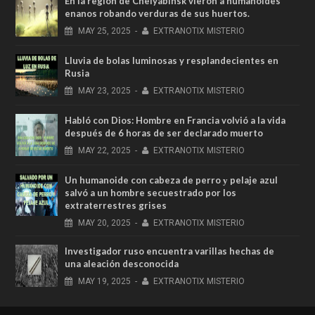
En la región de Chelyabinsk vieron a humanoides
enanos robando verduras de sus huertos.
MAY
25,
2025
-
EXTRANOTIX MISTERIO
Lluvia de bolas luminosas y resplandecientes en
Rusia
MAY
23,
2025
-
EXTRANOTIX MISTERIO
Habló con Dios: Hombre en Francia volvió a la vida
después de 6 horas de ser declarado muerto
MAY
22,
2025
-
EXTRANOTIX MISTERIO
Un humanoide con cabeza de perro у pelaje azul
salvó a un hombre secuestrado por los
extraterrestres grises
MAY
20,
2025
-
EXTRANOTIX MISTERIO
Investigador ruso encuentra varillas hechas de
una aleación desconocida
MAY
19,
2025
-
EXTRANOTIX MISTERIO