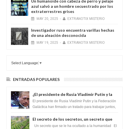
Un humanoide con cabeza de perro у pelaje
azul salvó a un hombre secuestrado por los
extraterrestres grises
MAY
20,
2025
-
EXTRANOTIX MISTERIO
Investigador ruso encuentra varillas hechas
de una aleación desconocida
MAY
19,
2025
-
EXTRANOTIX MISTERIO
Select Language
▼
ENTRADAS POPULARES
¿El presidente de Rusia Vladímir Putin y la
Federación Galactica han firmado un
El presidente de Rusia Vladímir Putin y la Federación
tratado para acabar con los Sionistas?
Galáctica han firmado un tratado para trabajar juntos,
para exponer a todos los Si...
El secreto de los secretos, un secreto que
cambiaría por completo el destino de la
Un secreto que se le ha ocultado a la humanidad El