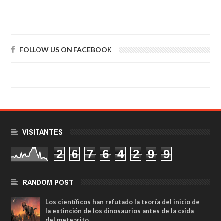
FOLLOW US ON FACEBOOK
VISITANTES
2
6
7
6
4
2
9
9
RANDOM POST
Los científicos han refutado la teoría del inicio de
la extinción de los dinosaurios antes de la caída
del meteorito