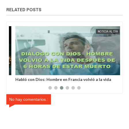
RELATED POSTS
MAY
25,
2025
IA
EXTRANOTIX MISTERIO
NOTICIA AL DÍA
EXTRANOT
a
Habló con Dios: Hombre en Francia volvió a la vida
Un 
después de 6 horas de ser declarado muerto
un 
No hay comentarios.: