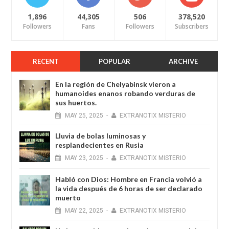
1,896
44,305
506
378,520
Followers
Fans
Followers
Subscribers
RECENT
POPULAR
ARCHIVE
En la región de Chelyabinsk vieron a
humanoides enanos robando verduras de
sus huertos.
MAY
25,
2025
-
EXTRANOTIX MISTERIO
Lluvia de bolas luminosas y
resplandecientes en Rusia
MAY
23,
2025
-
EXTRANOTIX MISTERIO
Habló con Dios: Hombre en Francia volvió a
la vida después de 6 horas de ser declarado
muerto
MAY
22,
2025
-
EXTRANOTIX MISTERIO