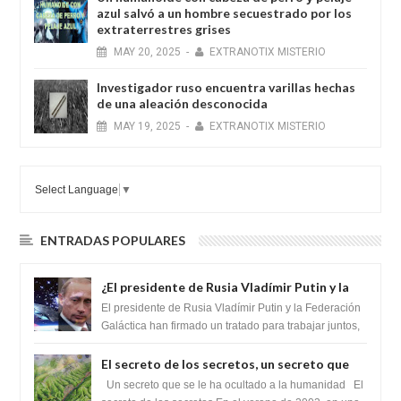
azul salvó a un hombre secuestrado por los
extraterrestres grises
MAY
20,
2025
-
EXTRANOTIX MISTERIO
Investigador ruso encuentra varillas hechas
de una aleación desconocida
MAY
19,
2025
-
EXTRANOTIX MISTERIO
Select Language
▼
ENTRADAS POPULARES
¿El presidente de Rusia Vladímir Putin y la
Federación Galactica han firmado un
El presidente de Rusia Vladímir Putin y la Federación
tratado para acabar con los Sionistas?
Galáctica han firmado un tratado para trabajar juntos,
para exponer a todos los Si...
El secreto de los secretos, un secreto que
cambiaría por completo el destino de la
Un secreto que se le ha ocultado a la humanidad El