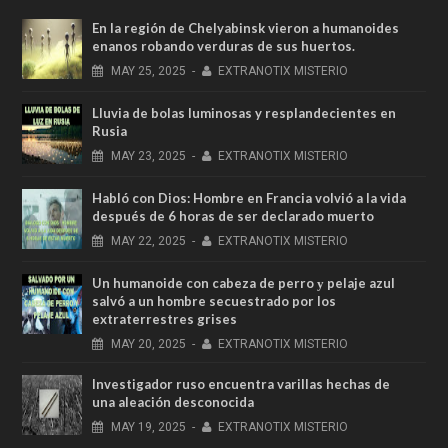
En la región de Chelyabinsk vieron a humanoides
enanos robando verduras de sus huertos.
MAY
25,
2025
-
EXTRANOTIX MISTERIO
Lluvia de bolas luminosas y resplandecientes en
Rusia
MAY
23,
2025
-
EXTRANOTIX MISTERIO
Habló con Dios: Hombre en Francia volvió a la vida
después de 6 horas de ser declarado muerto
MAY
22,
2025
-
EXTRANOTIX MISTERIO
Un humanoide con cabeza de perro у pelaje azul
salvó a un hombre secuestrado por los
extraterrestres grises
MAY
20,
2025
-
EXTRANOTIX MISTERIO
Investigador ruso encuentra varillas hechas de
una aleación desconocida
MAY
19,
2025
-
EXTRANOTIX MISTERIO