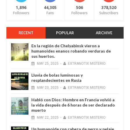
1,896
44,305
506
378,520
Followers
Fans
Followers
Subscribers
RECENT
POPULAR
ARCHIVE
En la región de Chelyabinsk vieron a
humanoides enanos robando verduras de
sus huertos.
MAY
25,
2025
-
EXTRANOTIX MISTERIO
Lluvia de bolas luminosas y
resplandecientes en Rusia
MAY
23,
2025
-
EXTRANOTIX MISTERIO
Habló con Dios: Hombre en Francia volvió a
la vida después de 6 horas de ser declarado
muerto
MAY
22,
2025
-
EXTRANOTIX MISTERIO
Un humanoide con cabeza de perro у pelaje