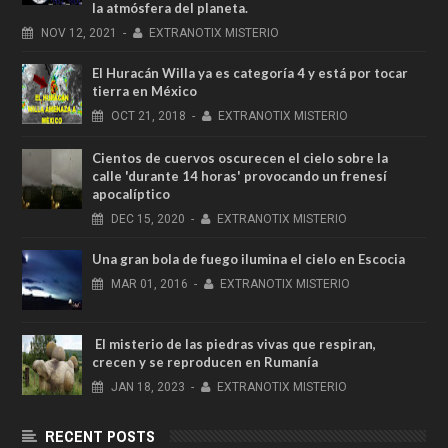
la atmósfera del planeta.
NOV
12,
2021
-
EXTRANOTIX MISTERIO
El Huracán Willa ya es categoría 4 y está por tocar
tierra en México
OCT
21,
2018
-
EXTRANOTIX MISTERIO
Cientos de cuervos oscurecen el cielo sobre la
calle 'durante 14 horas' provocando un frenesí
apocalíptico
DEC
15,
2020
-
EXTRANOTIX MISTERIO
Una gran bola de fuego ilumina el cielo en Escocia
MAR
01,
2016
-
EXTRANOTIX MISTERIO
El misterio de las piedras vivas que respiran,
crecen y se reproducen en Rumanía
JAN
18,
2023
-
EXTRANOTIX MISTERIO
RECENT POSTS