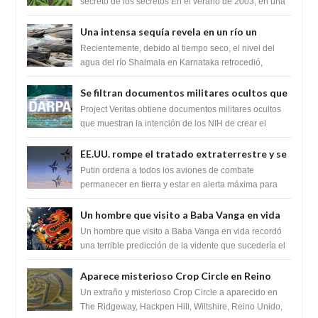
humanidad
secreto de los secretos En el verano de 2003, en una
zona inexplorada de las m...
Una intensa sequía revela en un río un
impresionante hallazgo de miles de Shiva
Recientemente, debido al tiempo seco, el nivel del
Lingas
agua del río Shalmala en Karnataka retrocedió,
revelando la presencia de miles de Shiv...
Se filtran documentos militares ocultos que
muestran la intención de los NIH de crear el
Project Veritas obtiene documentos militares ocultos
SARS-CoV-2, utilizando la investigación de
que muestran la intención de los NIH de crear el
SARS-CoV-2, utilizando la investigaci...
ganancia de función
EE.UU. rompe el tratado extraterrestre y se
prepara para destruir el misterioso satélite
Putin ordena a todos los aviones de combate
"Caballero Negro"
permanecer en tierra y estar en alerta máxima para
despegar, después de que Obama rompe el ...
Un hombre que visito a Baba Vanga en vida
recordó la terrible predicción de la vidente
Un hombre que visito a Baba Vanga en vida recordó
para febrero de 2022.
una terrible predicción de la vidente que sucedería el
2 de febrero de 2022. Según el pron...
Aparece misterioso Crop Circle en Reino
Unido 23 de junio 2016
Un extraño y misterioso Crop Circle a aparecido en
The Ridgeway, Hackpen Hill, Wiltshire, Reino Unido,