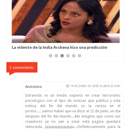
La vidente de la India Archena hizo una predicción
Un 
aterradora para 2024
dir
1 comentario:
Anónimo
14 DE JUNIO DE 2020 A LAS 8:25 A.M.
Extranotix es un medio experto en crear terrorismo
psicologico con el tipo de noticias que publica y esta
noticia del fin del mundo es la cereza en el
postre.......vamos haber que va decir el 22 de Junio, un dia
despues del fin del mundo....Me imagino que como sus
creadores ya no van a estar esta pagina quedara
silenciada. Jajajajajajajajajaja....Definiticvamente para la