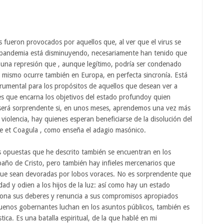
 fueron provocados por aquellos que, al ver que el virus se
la pandemia está disminuyendo, necesariamente han tenido que
r una represión que , aunque legítimo, podría ser condenado
o mismo ocurre también en Europa, en perfecta sincronía. Está
strumental para los propósitos de aquellos que desean ver a
les que encarna los objetivos del estado profundoy quien
o será sorprendente si, en unos meses, aprendemos una vez más
violencia, hay quienes esperan beneficiarse de la disolución del
lve et Coagula , como enseña el adagio masónico.
s opuestas que he descrito también se encuentran en los
rebaño de Cristo, pero también hay infieles mercenarios que
 que sean devoradas por lobos voraces. No es sorprendente que
dad y odien a los hijos de la luz: así como hay un estado
ciona sus deberes y renuncia a sus compromisos apropiados
s buenos gobernantes luchan en los asuntos públicos, también es
ica. Es una batalla espiritual, de la que hablé en mi