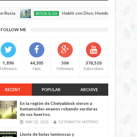
Habló con Dios: Hombre en Francia volvió a la
NOTICIA AL DÍA
May
22,
0
2025
FOLLOW ME
1,896
44,305
506
378,520
Followers
Fans
Followers
Subscribers
RECENT
POPULAR
ARCHIVE
En la región de Chelyabinsk vieron a
humanoides enanos robando verduras
de sus huertos.
MAY
25,
2025
-
EXTRANOTIX MISTERIO
Lluvia de bolas luminosas y