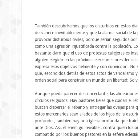
También descubriremos que los disturbios en estos días
desvanece inevitablemente y que la alarma social de 
provocar disturbios civiles, porque serían seguidos po
como una agresión injustificada contra la población. L
bastante claro que el uso de protestas callejeras es in
alguien elegido en las próximas elecciones presidencia
expresa esos objetivos fielmente y con convicción. N
que, escondidos detrás de estos actos de vandalismo y 
orden social para construir un mundo sin libertad: So
Aunque pueda parecer desconcertante, las alineacione
círculos religiosos. Hay pastores fieles que cuidan el 
buscan dispersar el rebaño y entregar las ovejas para
estos mercenarios sean aliados de los hijos de la oscuri
profundo , también hay una iglesia profunda que trai
ante Dios. Así, el enemigo invisible , contra quien lo
combatido por los buenos pastores en la esfera eclesiást