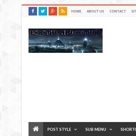
HOME
ABOUT US
CONTACT
SI
POST STYLE
SUB MENU
SHORT