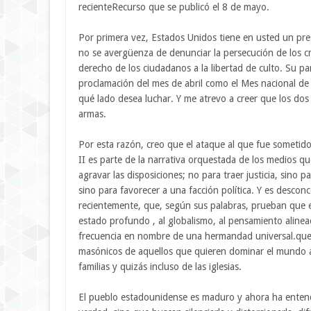
recienteRecurso que se publicó el 8 de mayo.
Por primera vez, Estados Unidos tiene en usted un pre
no se avergüenza de denunciar la persecución de los cr
derecho de los ciudadanos a la libertad de culto. Su pa
proclamación del mes de abril como el Mes nacional de 
qué lado desea luchar. Y me atrevo a creer que los dos
armas.
Por esta razón, creo que el ataque al que fue sometido
II es parte de la narrativa orquestada de los medios qu
agravar las disposiciones; no para traer justicia, sino pa
sino para favorecer a una facción política. Y es desco
recientemente, que, según sus palabras, prueban que e
estado profundo , al globalismo, al pensamiento alin
frecuencia en nombre de una hermandad universal.que n
masónicos de aquellos que quieren dominar el mundo al 
familias y quizás incluso de las iglesias.
El pueblo estadounidense es maduro y ahora ha entend