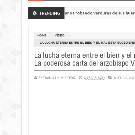
 vieron a humanoides enanos robando verduras de sus huertos.
TRENDING
May
23,
isul de la región de Kemerovo.
202
HOME
VÍDEO
LA LUCHA ETERNA ENTRE EL BIEN Y EL MAL ESTÁ SUCEDIE
PRESIDENTE TRUMP
La lucha eterna entre el bien y e
La poderosa carta del arzobispo 
EXTRANOTIX MISTERIO
6 YEARS AGO
NOTICIA
,
NOT