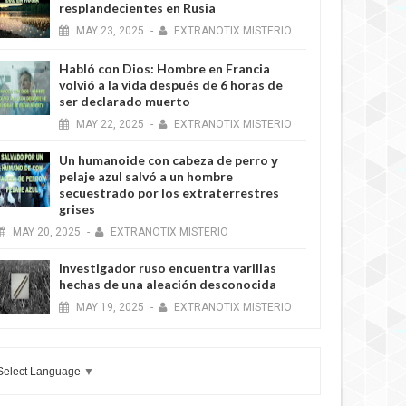
resplandecientes en Rusia
MAY
23,
2025
-
EXTRANOTIX MISTERIO
Habló con Dios: Hombre en Francia
volvió a la vida después de 6 horas de
ser declarado muerto
MAY
22,
2025
-
EXTRANOTIX MISTERIO
Un humanoide con cabeza de perro у
pelaje azul salvó a un hombre
secuestrado por los extraterrestres
grises
MAY
20,
2025
-
EXTRANOTIX MISTERIO
Investigador ruso encuentra varillas
hechas de una aleación desconocida
MAY
19,
2025
-
EXTRANOTIX MISTERIO
Select Language
▼