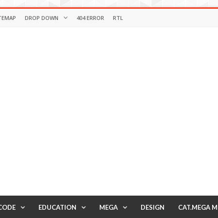
TEMAP
DROP DOWN
404 ERROR
RTL
CODE
EDUCATION
MEGA
DESIGN
CAT.MEGA 