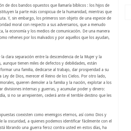
ón de dos bandos opuestos que llamaría bíblicos : los hijos de
constituyen la parte más conspicua de la humanidad, mientras que
luta. Y, sin embargo, los primeros son objeto de una especie de
rioridad moral con respecto a sus adversarios, que a menudo
tica, la economía y los medios de comunicación. De una manera
omo rehenes por los malvados y por aquellos que los ayudan,
 la clara separación entre la descendencia de la Mujer y la
, aunque tienen miles de defectos y debilidades, están
formar una familia, dedicarse al trabajo, dar prosperidad a su
la Ley de Dios, merecer el Reino de los Cielos. Por otro lado,
morales, quieren demoler a la familia y la nación, explotar a los
r divisiones internas y guerras, y acumular poder y dinero:
día, si no se arrepienten, cederá ante el terrible destino que les
s opuestas coexisten como enemigos eternos, así como Dios y
e la oscuridad, a quienes podemos identificar fácilmente con el
á librando una guerra feroz contra usted en estos días, ha