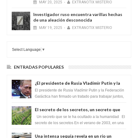
MAY
20,
2025
-
EXTRANOTIX MISTERIO
Investigador ruso encuentra varillas hechas
de una aleación desconocida
MAY
19,
2025
-
EXTRANOTIX MISTERIO
Select Language
▼
ENTRADAS POPULARES
¿El presidente de Rusia Vladímir Putin y la
Federación Galactica han firmado un
El presidente de Rusia Vladímir Putin y la Federación
tratado para acabar con los Sionistas?
Galáctica han firmado un tratado para trabajar juntos,
para exponer a todos los Si...
El secreto de los secretos, un secreto que
cambiaría por completo el destino de la
Un secreto que se le ha ocultado a la humanidad El
humanidad
secreto de los secretos En el verano de 2003, en una
zona inexplorada de las m...
Una intensa sequía revela en un río un