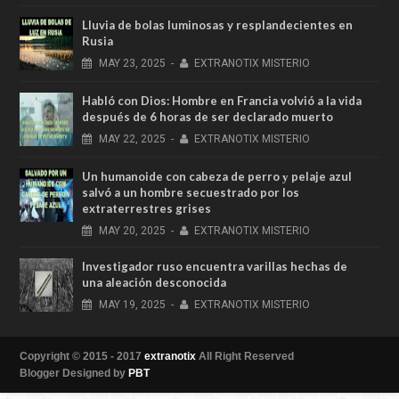
Lluvia de bolas luminosas y resplandecientes en
Rusia
MAY
23,
2025
-
EXTRANOTIX MISTERIO
Habló con Dios: Hombre en Francia volvió a la vida
después de 6 horas de ser declarado muerto
MAY
22,
2025
-
EXTRANOTIX MISTERIO
Un humanoide con cabeza de perro у pelaje azul
salvó a un hombre secuestrado por los
extraterrestres grises
MAY
20,
2025
-
EXTRANOTIX MISTERIO
Investigador ruso encuentra varillas hechas de
una aleación desconocida
MAY
19,
2025
-
EXTRANOTIX MISTERIO
Copyright © 2015 - 2017
extranotix
All Right Reserved
Blogger Designed by
PBT