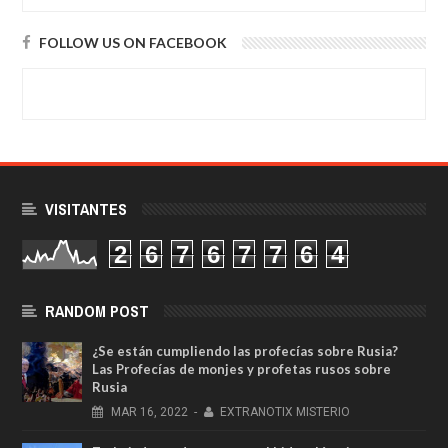
FOLLOW US ON FACEBOOK
VISITANTES
2
6
7
6
7
7
6
4
RANDOM POST
¿Se están cumpliendo las profecías sobre Rusia?
Las Profecías de monjes y profetas rusos sobre
Rusia
MAR
16,
2022
-
EXTRANOTIX MISTERIO