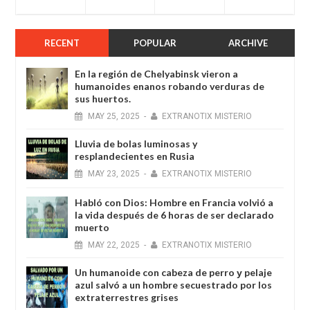
RECENT
POPULAR
ARCHIVE
En la región de Chelyabinsk vieron a
humanoides enanos robando verduras de
sus huertos.
MAY
25,
2025
-
EXTRANOTIX MISTERIO
Lluvia de bolas luminosas y
resplandecientes en Rusia
MAY
23,
2025
-
EXTRANOTIX MISTERIO
Habló con Dios: Hombre en Francia volvió a
la vida después de 6 horas de ser declarado
muerto
MAY
22,
2025
-
EXTRANOTIX MISTERIO
Un humanoide con cabeza de perro у pelaje
azul salvó a un hombre secuestrado por los
extraterrestres grises