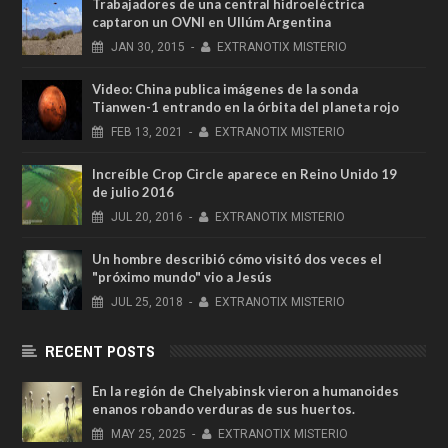
Trabajadores de una central hidroeléctrica
captaron un OVNI en Ullúm Argentina
JAN
30,
2015
-
EXTRANOTIX MISTERIO
Video: China publica imágenes de la sonda
Tianwen-1 entrando en la órbita del planeta rojo
FEB
13,
2021
-
EXTRANOTIX MISTERIO
Increíble Crop Circle aparece en Reino Unido 19
de julio 2016
JUL
20,
2016
-
EXTRANOTIX MISTERIO
Un hombre describió cómo visitó dos veces el
"próximo mundo" vio a Jesús
JUL
25,
2018
-
EXTRANOTIX MISTERIO
RECENT POSTS
En la región de Chelyabinsk vieron a humanoides
enanos robando verduras de sus huertos.
MAY
25,
2025
-
EXTRANOTIX MISTERIO