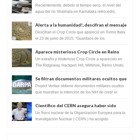
impresionante hallazgo de miles de Shiva
Recientemente, debido al tiempo seco, el nivel del
Lingas
agua del río Shalmala en Karnataka retrocedió,
revelando la presencia de miles de Shiv...
Alerta a la humanidad!, descifran el mensaje
del Crop Circle de Torino ,Italia
Descifran el Crop Circle que apareció en Torino Italia
el 23 de junio de 2015. "Guardaos de los
extraterrestres con regalos! Esos ...
Aparece misterioso Crop Circle en Reino
Unido 23 de junio 2016
Un extraño y misterioso Crop Circle a aparecido en
The Ridgeway, Hackpen Hill, Wiltshire, Reino Unido,
fue reportado por Crop circle conec...
Se filtran documentos militares ocultos que
muestran la intención de los NIH de crear el
Project Veritas obtiene documentos militares ocultos
SARS-CoV-2, utilizando la investigación de
que muestran la intención de los NIH de crear el
SARS-CoV-2, utilizando la investigaci...
ganancia de función
Científico del CERN asegura haber sido
ayudado por seres de luz durante una
Un físico nuclear de la Organización Europea para la
prueba del Colisionador de Hadrones
Investigación Nuclear ( CERN ) ha acogido
recientemente el cristianismo en su corazó...