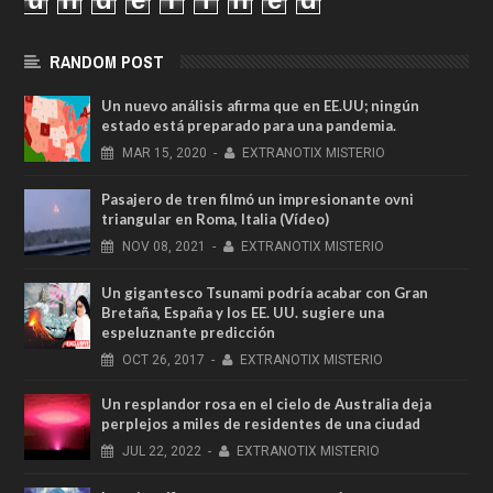
RANDOM POST
Un nuevo análisis afirma que en EE.UU; ningún
estado está preparado para una pandemia.
MAR
15,
2020
-
EXTRANOTIX MISTERIO
Pasajero de tren filmó un impresionante ovni
triangular en Roma, Italia (Vídeo)
NOV
08,
2021
-
EXTRANOTIX MISTERIO
Un gigantesco Tsunami podría acabar con Gran
Bretaña, España y los EE. UU. sugiere una
espeluznante predicción
OCT
26,
2017
-
EXTRANOTIX MISTERIO
Un resplandor rosa en el cielo de Australia deja
perplejos a miles de residentes de una ciudad
JUL
22,
2022
-
EXTRANOTIX MISTERIO