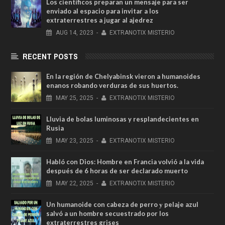
Los científicos preparan un mensaje para ser
enviado al espacio para invitar a los
extraterrestres a jugar al ajedrez
AUG
14,
2023
-
EXTRANOTIX MISTERIO
RECENT POSTS
En la región de Chelyabinsk vieron a humanoides
enanos robando verduras de sus huertos.
MAY
25,
2025
-
EXTRANOTIX MISTERIO
Lluvia de bolas luminosas y resplandecientes en
Rusia
MAY
23,
2025
-
EXTRANOTIX MISTERIO
Habló con Dios: Hombre en Francia volvió a la vida
después de 6 horas de ser declarado muerto
MAY
22,
2025
-
EXTRANOTIX MISTERIO
Un humanoide con cabeza de perro у pelaje azul
salvó a un hombre secuestrado por los
extraterrestres grises