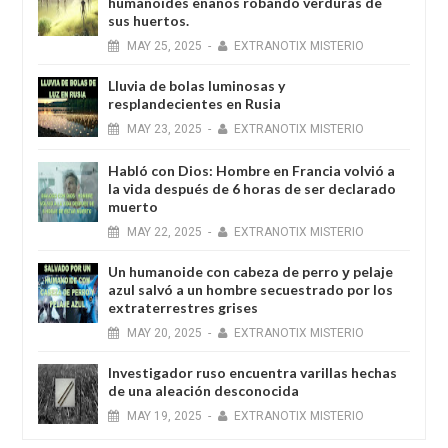
humanoides enanos robando verduras de
sus huertos.
MAY
25,
2025
-
EXTRANOTIX MISTERIO
Lluvia de bolas luminosas y
resplandecientes en Rusia
MAY
23,
2025
-
EXTRANOTIX MISTERIO
Habló con Dios: Hombre en Francia volvió a
la vida después de 6 horas de ser declarado
muerto
MAY
22,
2025
-
EXTRANOTIX MISTERIO
Un humanoide con cabeza de perro у pelaje
azul salvó a un hombre secuestrado por los
extraterrestres grises
MAY
20,
2025
-
EXTRANOTIX MISTERIO
Investigador ruso encuentra varillas hechas
de una aleación desconocida
MAY
19,
2025
-
EXTRANOTIX MISTERIO