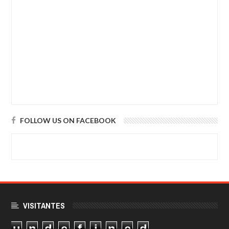
FOLLOW US ON FACEBOOK
VISITANTES
u
n
d
e
f
i
n
e
d