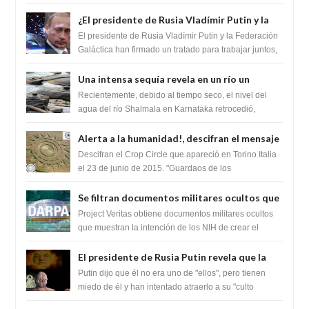
zona inexplorada de las m...
¿El presidente de Rusia Vladímir Putin y la
Federación Galactica han firmado un
El presidente de Rusia Vladímir Putin y la Federación
tratado para acabar con los Sionistas?
Galáctica han firmado un tratado para trabajar juntos,
para exponer a todos los Si...
Una intensa sequía revela en un río un
impresionante hallazgo de miles de Shiva
Recientemente, debido al tiempo seco, el nivel del
Lingas
agua del río Shalmala en Karnataka retrocedió,
revelando la presencia de miles de Shiv...
Alerta a la humanidad!, descifran el mensaje
del Crop Circle de Torino ,Italia
Descifran el Crop Circle que apareció en Torino Italia
el 23 de junio de 2015. "Guardaos de los
extraterrestres con regalos! Esos ...
Se filtran documentos militares ocultos que
muestran la intención de los NIH de crear el
Project Veritas obtiene documentos militares ocultos
SARS-CoV-2, utilizando la investigación de
que muestran la intención de los NIH de crear el
SARS-CoV-2, utilizando la investigaci...
ganancia de función
El presidente de Rusia Putin revela que la
clase dominante en el mundo son los
Putin dijo que él no era uno de "ellos", pero tienen
híbridos reptiles
miedo de él y han intentado atraerlo a su "culto
babilónico antiguo....