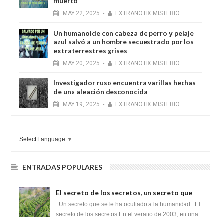
muerto
MAY
22,
2025
-
EXTRANOTIX MISTERIO
Un humanoide con cabeza de perro у pelaje
azul salvó a un hombre secuestrado por los
extraterrestres grises
MAY
20,
2025
-
EXTRANOTIX MISTERIO
Investigador ruso encuentra varillas hechas
de una aleación desconocida
MAY
19,
2025
-
EXTRANOTIX MISTERIO
Select Language
▼
ENTRADAS POPULARES
El secreto de los secretos, un secreto que
cambiaría por completo el destino de la
Un secreto que se le ha ocultado a la humanidad El
humanidad
secreto de los secretos En el verano de 2003, en una