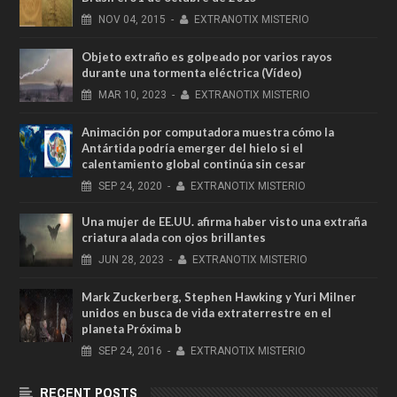
NOV
04,
2015
-
EXTRANOTIX MISTERIO
Objeto extraño es golpeado por varios rayos
durante una tormenta eléctrica (Vídeo)
MAR
10,
2023
-
EXTRANOTIX MISTERIO
Animación por computadora muestra cómo la
Antártida podría emerger del hielo si el
calentamiento global continúa sin cesar
SEP
24,
2020
-
EXTRANOTIX MISTERIO
Una mujer de EE.UU. afirma haber visto una extraña
criatura alada con ojos brillantes
JUN
28,
2023
-
EXTRANOTIX MISTERIO
Mark Zuckerberg, Stephen Hawking y Yuri Milner
unidos en busca de vida extraterrestre en el
planeta Próxima b
SEP
24,
2016
-
EXTRANOTIX MISTERIO
RECENT POSTS