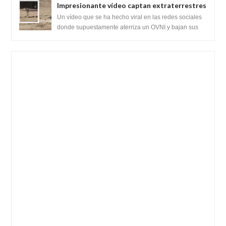
Impresionante vídeo captan extraterrestres
bajando de un OVNI en Arabia Saudita
Un vídeo que se ha hecho viral en las redes sociales
donde supuestamente aterriza un OVNI y bajan sus
tripulantes en el desierto en Ara...