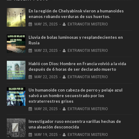
En la región de Chelyabinsk vieron a humanoides
enanos robando verduras de sus huertos.
MAY
25,
2025
-
EXTRANOTIX MISTERIO
Lluvia de bolas luminosas y resplandecientes en
Rusia
MAY
23,
2025
-
EXTRANOTIX MISTERIO
Habló con Dios: Hombre en Francia volvió a la vida
después de 6 horas de ser declarado muerto
MAY
22,
2025
-
EXTRANOTIX MISTERIO
Un humanoide con cabeza de perro у pelaje azul
salvó a un hombre secuestrado por los
extraterrestres grises
MAY
20,
2025
-
EXTRANOTIX MISTERIO
Investigador ruso encuentra varillas hechas de
una aleación desconocida
MAY
19,
2025
-
EXTRANOTIX MISTERIO