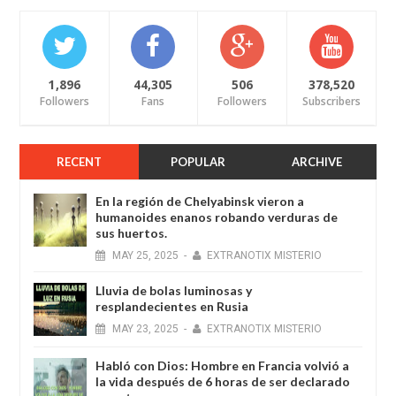
1,896
44,305
506
378,520
Followers
Fans
Followers
Subscribers
RECENT
POPULAR
ARCHIVE
En la región de Chelyabinsk vieron a
humanoides enanos robando verduras de
sus huertos.
MAY
25,
2025
-
EXTRANOTIX MISTERIO
Lluvia de bolas luminosas y
resplandecientes en Rusia
MAY
23,
2025
-
EXTRANOTIX MISTERIO
Habló con Dios: Hombre en Francia volvió a
la vida después de 6 horas de ser declarado