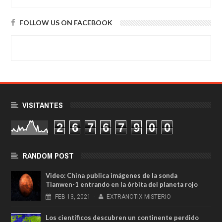
FOLLOW US ON FACEBOOK
VISITANTES
2
6
7
6
7
9
0
0
RANDOM POST
Video: China publica imágenes de la sonda
Tianwen-1 entrando en la órbita del planeta rojo
FEB
13,
2021
-
EXTRANOTIX MISTERIO
Los científicos descubren un continente perdido