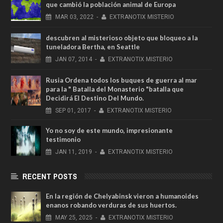
que cambió la población animal de Europa
MAR
03,
2022
-
EXTRANOTIX MISTERIO
descubren al misterioso objeto que bloqueo a la
tuneladora Bertha, en Seattle
JAN
07,
2014
-
EXTRANOTIX MISTERIO
Rusia Ordena todos los buques de guerra al mar
para la " Batalla del Monasterio "batalla que
Decidirá El Destino Del Mundo.
SEP
01,
2017
-
EXTRANOTIX MISTERIO
Yo no soy de este mundo, impresionante
testimonio
JAN
11,
2019
-
EXTRANOTIX MISTERIO
RECENT POSTS
En la región de Chelyabinsk vieron a humanoides
enanos robando verduras de sus huertos.
MAY
25,
2025
-
EXTRANOTIX MISTERIO