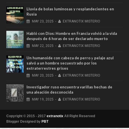
Lluvia de bolas luminosas y resplandecientes en
Rusia
MAY
23,
2025
-
EXTRANOTIX MISTERIO
Habló con Dios: Hombre en Francia volvió a la vida
después de 6 horas de ser declarado muerto
MAY
22,
2025
-
EXTRANOTIX MISTERIO
Un humanoide con cabeza de perro у pelaje azul
salvó a un hombre secuestrado por los
extraterrestres grises
MAY
20,
2025
-
EXTRANOTIX MISTERIO
Investigador ruso encuentra varillas hechas de
una aleación desconocida
MAY
19,
2025
-
EXTRANOTIX MISTERIO
Copyright © 2015 - 2017
extranotix
All Right Reserved
Blogger Designed by
PBT