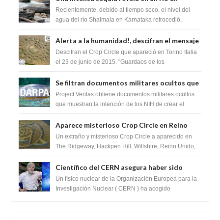
impresionante hallazgo de miles de Shiva
Recientemente, debido al tiempo seco, el nivel del
Lingas
agua del río Shalmala en Karnataka retrocedió,
revelando la presencia de miles de Shiv...
Alerta a la humanidad!, descifran el mensaje
del Crop Circle de Torino ,Italia
Descifran el Crop Circle que apareció en Torino Italia
el 23 de junio de 2015. "Guardaos de los
extraterrestres con regalos! Esos ...
Se filtran documentos militares ocultos que
muestran la intención de los NIH de crear el
Project Veritas obtiene documentos militares ocultos
SARS-CoV-2, utilizando la investigación de
que muestran la intención de los NIH de crear el
SARS-CoV-2, utilizando la investigaci...
ganancia de función
Aparece misterioso Crop Circle en Reino
Unido 23 de junio 2016
Un extraño y misterioso Crop Circle a aparecido en
The Ridgeway, Hackpen Hill, Wiltshire, Reino Unido,
fue reportado por Crop circle conec...
Científico del CERN asegura haber sido
ayudado por seres de luz durante una
Un físico nuclear de la Organización Europea para la
prueba del Colisionador de Hadrones
Investigación Nuclear ( CERN ) ha acogido
recientemente el cristianismo en su corazó...