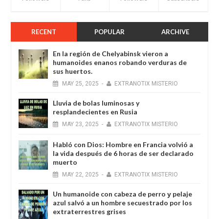
RECENT
POPULAR
ARCHIVE
En la región de Chelyabinsk vieron a
humanoides enanos robando verduras de
sus huertos.
MAY
25,
2025
-
EXTRANOTIX MISTERIO
Lluvia de bolas luminosas y
resplandecientes en Rusia
MAY
23,
2025
-
EXTRANOTIX MISTERIO
Habló con Dios: Hombre en Francia volvió a
la vida después de 6 horas de ser declarado
muerto
MAY
22,
2025
-
EXTRANOTIX MISTERIO
Un humanoide con cabeza de perro у pelaje
azul salvó a un hombre secuestrado por los
extraterrestres grises