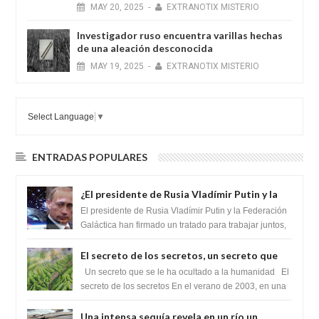
MAY
20,
2025
-
EXTRANOTIX MISTERIO
Investigador ruso encuentra varillas hechas
de una aleación desconocida
MAY
19,
2025
-
EXTRANOTIX MISTERIO
Select Language
▼
ENTRADAS POPULARES
¿El presidente de Rusia Vladímir Putin y la
Federación Galactica han firmado un
El presidente de Rusia Vladímir Putin y la Federación
tratado para acabar con los Sionistas?
Galáctica han firmado un tratado para trabajar juntos,
para exponer a todos los Si...
El secreto de los secretos, un secreto que
cambiaría por completo el destino de la
Un secreto que se le ha ocultado a la humanidad El
humanidad
secreto de los secretos En el verano de 2003, en una
zona inexplorada de las m...
Una intensa sequía revela en un río un