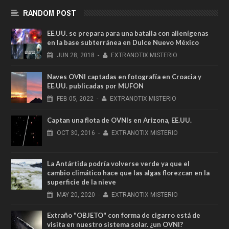
RANDOM POST
EE.UU. se prepara para una batalla con alienígenas
en la base subterránea en Dulce Nuevo México
JUN
28,
2018
-
EXTRANOTIX MISTERIO
Naves OVNI captadas en fotografía en Croacia y
EE.UU. publicadas por MUFON
FEB
05,
2022
-
EXTRANOTIX MISTERIO
Captan una flota de OVNIs en Arizona, EE.UU.
OCT
30,
2016
-
EXTRANOTIX MISTERIO
La Antártida podría volverse verde ya que el
cambio climático hace que las algas florezcan en la
superficie de la nieve
MAY
20,
2020
-
EXTRANOTIX MISTERIO
Extraño "OBJETO" con forma de cigarro está de
visita en nuestro sistema solar. ¿un OVNI?