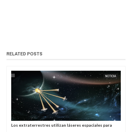
RELATED POSTS
IA
EXTRANOTIX MISTERIO
NOTICIA
EXTRANOT
Los extraterrestres utilizan láseres espaciales para
La 
colonizar planetas, afirman científicos de la India
hum