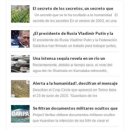
El secreto de los secretos, un secreto que
cambiaría por completo el destino de la
Un secreto que se le ha ocultado a la humanidad El
humanidad
secreto de los secretos En el verano de 2003, en una
zona inexplorada de las m...
¿El presidente de Rusia Vladímir Putin y la
Federación Galactica han firmado un
El presidente de Rusia Vladímir Putin y la Federación
tratado para acabar con los Sionistas?
Galáctica han firmado un tratado para trabajar juntos,
para exponer a todos los Si...
Una intensa sequía revela en un río un
impresionante hallazgo de miles de Shiva
Recientemente, debido al tiempo seco, el nivel del
Lingas
agua del río Shalmala en Karnataka retrocedió,
revelando la presencia de miles de Shiv...
Alerta a la humanidad!, descifran el mensaje
del Crop Circle de Torino ,Italia
Descifran el Crop Circle que apareció en Torino Italia
el 23 de junio de 2015. "Guardaos de los
extraterrestres con regalos! Esos ...
Se filtran documentos militares ocultos que
muestran la intención de los NIH de crear el
Project Veritas obtiene documentos militares ocultos
SARS-CoV-2, utilizando la investigación de
que muestran la intención de los NIH de crear el
SARS-CoV-2, utilizando la investigaci...
ganancia de función