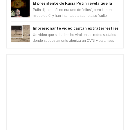
El presidente de Rusia Putin revela que la
clase dominante en el mundo son los
Putin dijo que él no era uno de "ellos", pero tienen
híbridos reptiles
miedo de él y han intentado atraerlo a su "culto
babilónico antiguo....
Impresionante vídeo captan extraterrestres
bajando de un OVNI en Arabia Saudita
Un vídeo que se ha hecho viral en las redes sociales
donde supuestamente aterriza un OVNI y bajan sus
tripulantes en el desierto en Ara...