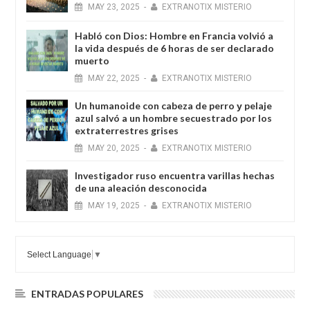
MAY
23,
2025
-
EXTRANOTIX MISTERIO
Habló con Dios: Hombre en Francia volvió a
la vida después de 6 horas de ser declarado
muerto
MAY
22,
2025
-
EXTRANOTIX MISTERIO
Un humanoide con cabeza de perro у pelaje
azul salvó a un hombre secuestrado por los
extraterrestres grises
MAY
20,
2025
-
EXTRANOTIX MISTERIO
Investigador ruso encuentra varillas hechas
de una aleación desconocida
MAY
19,
2025
-
EXTRANOTIX MISTERIO
Select Language
▼
ENTRADAS POPULARES