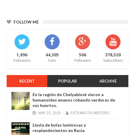
FOLLOW ME
1,896
44,305
506
378,520
Followers
Fans
Followers
Subscribers
RECENT
POPULAR
ARCHIVE
En la región de Chelyabinsk vieron a
humanoides enanos robando verduras de
sus huertos.
MAY
25,
2025
-
EXTRANOTIX MISTERIO
Lluvia de bolas luminosas y
resplandecientes en Rusia