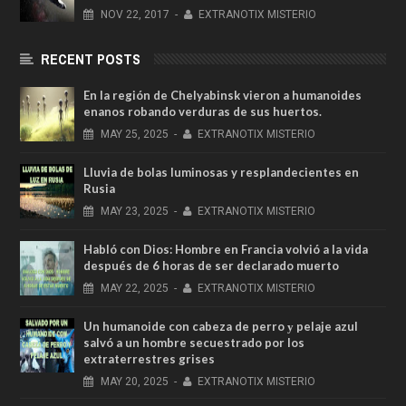
NOV
22,
2017
-
EXTRANOTIX MISTERIO
RECENT POSTS
En la región de Chelyabinsk vieron a humanoides
enanos robando verduras de sus huertos.
MAY
25,
2025
-
EXTRANOTIX MISTERIO
Lluvia de bolas luminosas y resplandecientes en
Rusia
MAY
23,
2025
-
EXTRANOTIX MISTERIO
Habló con Dios: Hombre en Francia volvió a la vida
después de 6 horas de ser declarado muerto
MAY
22,
2025
-
EXTRANOTIX MISTERIO
Un humanoide con cabeza de perro у pelaje azul
salvó a un hombre secuestrado por los
extraterrestres grises
MAY
20,
2025
-
EXTRANOTIX MISTERIO