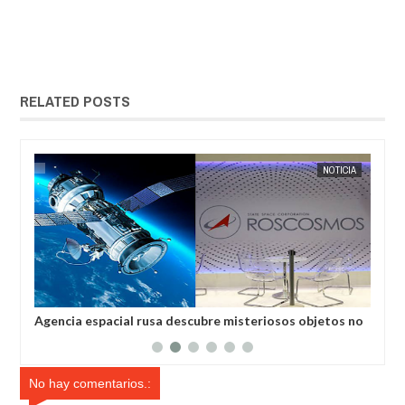
RELATED POSTS
ÍA
EXTRANOTIX MISTERIO
NOTICIA
EXTRANOT
Agencia espacial rusa descubre misteriosos objetos no
El 
identificados en el espacio
No hay comentarios.: