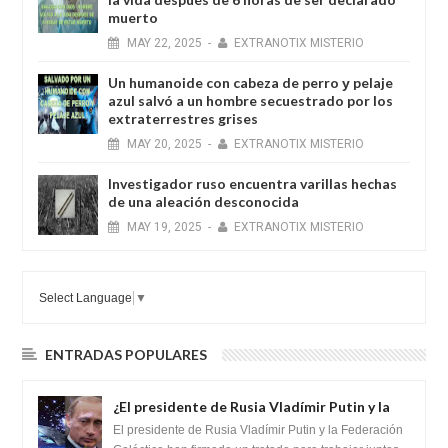
muerto
MAY
22,
2025
-
EXTRANOTIX MISTERIO
Un humanoide con cabeza de perro у pelaje
azul salvó a un hombre secuestrado por los
extraterrestres grises
MAY
20,
2025
-
EXTRANOTIX MISTERIO
Investigador ruso encuentra varillas hechas
de una aleación desconocida
MAY
19,
2025
-
EXTRANOTIX MISTERIO
Select Language
▼
ENTRADAS POPULARES
¿El presidente de Rusia Vladímir Putin y la
Federación Galactica han firmado un
El presidente de Rusia Vladímir Putin y la Federación