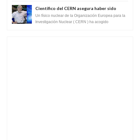
SARS-CoV-2, utilizando la investigaci...
ganancia de función
Científico del CERN asegura haber sido
ayudado por seres de luz durante una
Un físico nuclear de la Organización Europea para la
prueba del Colisionador de Hadrones
Investigación Nuclear ( CERN ) ha acogido
recientemente el cristianismo en su corazó...