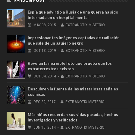
Espía que advirtio a Rusia de una guerra ha sido
internada en un hospital mental
MAY
08,
2015
-
EXTRANOTIX MISTERIO
Impresionantes imágenes captadas de radiación
que sale de un agujero negro
OCT
13,
2019
-
EXTRANOTIX MISTERIO
Revelan la increíble foto que prueba que los
extraterrestres existen
OCT
04,
2014
-
EXTRANOTIX MISTERIO
Descubren la fuente de las misteriosas señales
cósmicas
DEC
29,
2017
-
EXTRANOTIX MISTERIO
Más niños recuerdan sus vidas pasadas, hechos
investigados y verificados
JUN
15,
2014
-
EXTRANOTIX MISTERIO