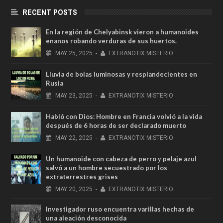
RECENT POSTS
En la región de Chelyabinsk vieron a humanoides
enanos robando verduras de sus huertos.
MAY
25,
2025
-
EXTRANOTIX MISTERIO
Lluvia de bolas luminosas y resplandecientes en
Rusia
MAY
23,
2025
-
EXTRANOTIX MISTERIO
Habló con Dios: Hombre en Francia volvió a la vida
después de 6 horas de ser declarado muerto
MAY
22,
2025
-
EXTRANOTIX MISTERIO
Un humanoide con cabeza de perro у pelaje azul
salvó a un hombre secuestrado por los
extraterrestres grises
MAY
20,
2025
-
EXTRANOTIX MISTERIO
Investigador ruso encuentra varillas hechas de
una aleación desconocida