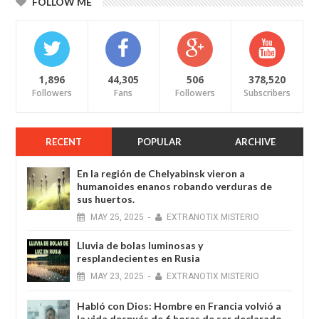
FOLLOW ME
1,896
44,305
506
378,520
Followers
Fans
Followers
Subscribers
RECENT
POPULAR
ARCHIVE
En la región de Chelyabinsk vieron a
humanoides enanos robando verduras de
sus huertos.
MAY
25,
2025
-
EXTRANOTIX MISTERIO
Lluvia de bolas luminosas y
resplandecientes en Rusia
MAY
23,
2025
-
EXTRANOTIX MISTERIO
Habló con Dios: Hombre en Francia volvió a
la vida después de 6 horas de ser declarado