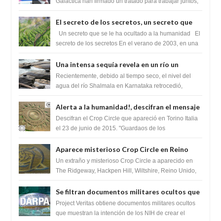
tratado para acabar con los Sionistas?
Galáctica han firmado un tratado para trabajar juntos,
para exponer a todos los Si...
El secreto de los secretos, un secreto que
cambiaría por completo el destino de la
Un secreto que se le ha ocultado a la humanidad El
humanidad
secreto de los secretos En el verano de 2003, en una
zona inexplorada de las m...
Una intensa sequía revela en un río un
impresionante hallazgo de miles de Shiva
Recientemente, debido al tiempo seco, el nivel del
Lingas
agua del río Shalmala en Karnataka retrocedió,
revelando la presencia de miles de Shiv...
Alerta a la humanidad!, descifran el mensaje
del Crop Circle de Torino ,Italia
Descifran el Crop Circle que apareció en Torino Italia
el 23 de junio de 2015. "Guardaos de los
extraterrestres con regalos! Esos ...
Aparece misterioso Crop Circle en Reino
Unido 23 de junio 2016
Un extraño y misterioso Crop Circle a aparecido en
The Ridgeway, Hackpen Hill, Wiltshire, Reino Unido,
fue reportado por Crop circle conec...
Se filtran documentos militares ocultos que
muestran la intención de los NIH de crear el
Project Veritas obtiene documentos militares ocultos
SARS-CoV-2, utilizando la investigación de
que muestran la intención de los NIH de crear el