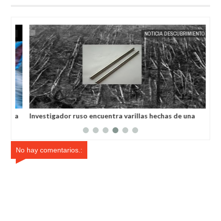
25,
2025
MAY
23,
2025
SA
EXTRANOTIX MISTERIO
NOTICIA DESCUBRIMIENTO
ó a
Investigador ruso encuentra varillas hechas de una
Con
es
aleación desconocida
órb
No hay comentarios.: