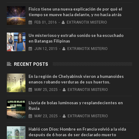
Físico tiene una nueva explicación de por qué el
tiempo se mueve hacia delante, y no hacia atrás
FEB
01,
2016
-
EXTRANOTIX MISTERIO
Un misterioso y extraño sonido se ha escuchado
en Batangas Filipinas
JUN
12,
2015
-
EXTRANOTIX MISTERIO
RECENT POSTS
En la región de Chelyabinsk vieron a humanoides
enanos robando verduras de sus huertos.
MAY
25,
2025
-
EXTRANOTIX MISTERIO
Lluvia de bolas luminosas y resplandecientes en
Rusia
MAY
23,
2025
-
EXTRANOTIX MISTERIO
Habló con Dios: Hombre en Francia volvió a la vida
después de 6 horas de ser declarado muerto