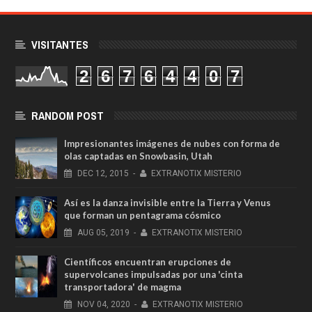
VISITANTES
2
6
7
6
4
4
0
7
RANDOM POST
Impresionantes imágenes de nubes con forma de
olas captadas en Snowbasin, Utah
DEC
12,
2015
-
EXTRANOTIX MISTERIO
Así es la danza invisible entre la Tierra y Venus
que forman un pentagrama cósmico
AUG
05,
2019
-
EXTRANOTIX MISTERIO
Científicos encuentran erupciones de
supervolcanes impulsadas por una 'cinta
transportadora' de magma
NOV
04,
2020
-
EXTRANOTIX MISTERIO