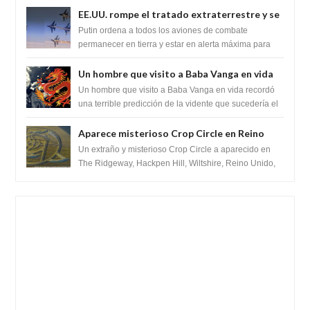
ganancia de función
EE.UU. rompe el tratado extraterrestre y se
prepara para destruir el misterioso satélite
Putin ordena a todos los aviones de combate
"Caballero Negro"
permanecer en tierra y estar en alerta máxima para
despegar, después de que Obama rompe el ...
Un hombre que visito a Baba Vanga en vida
recordó la terrible predicción de la vidente
Un hombre que visito a Baba Vanga en vida recordó
para febrero de 2022.
una terrible predicción de la vidente que sucedería el
2 de febrero de 2022. Según el pron...
Aparece misterioso Crop Circle en Reino
Unido 23 de junio 2016
Un extraño y misterioso Crop Circle a aparecido en
The Ridgeway, Hackpen Hill, Wiltshire, Reino Unido,
fue reportado por Crop circle conec...