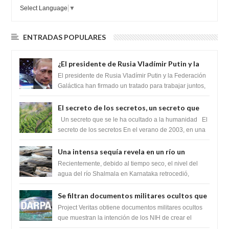
Select Language
▼
ENTRADAS POPULARES
¿El presidente de Rusia Vladímir Putin y la
Federación Galactica han firmado un
El presidente de Rusia Vladímir Putin y la Federación
tratado para acabar con los Sionistas?
Galáctica han firmado un tratado para trabajar juntos,
para exponer a todos los Si...
El secreto de los secretos, un secreto que
cambiaría por completo el destino de la
Un secreto que se le ha ocultado a la humanidad El
humanidad
secreto de los secretos En el verano de 2003, en una
zona inexplorada de las m...
Una intensa sequía revela en un río un
impresionante hallazgo de miles de Shiva
Recientemente, debido al tiempo seco, el nivel del
Lingas
agua del río Shalmala en Karnataka retrocedió,
revelando la presencia de miles de Shiv...
Se filtran documentos militares ocultos que
muestran la intención de los NIH de crear el
Project Veritas obtiene documentos militares ocultos
SARS-CoV-2, utilizando la investigación de
que muestran la intención de los NIH de crear el
SARS-CoV-2, utilizando la investigaci...