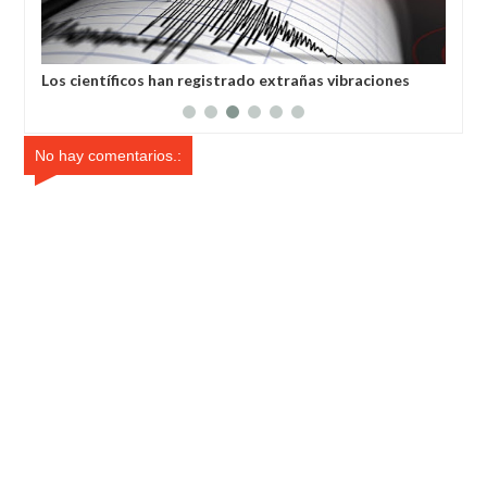
Los científicos han registrado extrañas vibraciones
Muj
sísmicas en la Tierra que duraron 92 segundos.
loc
No hay comentarios.: