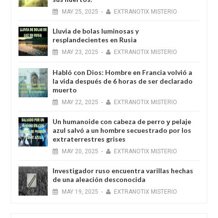
MAY
25,
2025
-
EXTRANOTIX MISTERIO
Lluvia de bolas luminosas y
resplandecientes en Rusia
MAY
23,
2025
-
EXTRANOTIX MISTERIO
Habló con Dios: Hombre en Francia volvió a
la vida después de 6 horas de ser declarado
muerto
MAY
22,
2025
-
EXTRANOTIX MISTERIO
Un humanoide con cabeza de perro у pelaje
azul salvó a un hombre secuestrado por los
extraterrestres grises
MAY
20,
2025
-
EXTRANOTIX MISTERIO
Investigador ruso encuentra varillas hechas
de una aleación desconocida
MAY
19,
2025
-
EXTRANOTIX MISTERIO