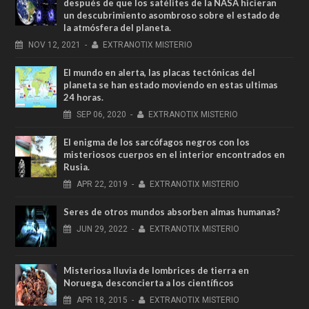
después de que los satélites de la NASA hicieran
un descubrimiento asombroso sobre el estado de
la atmósfera del planeta.
NOV
12,
2021
-
EXTRANOTIX MISTERIO
El mundo en alerta, las placas tectónicas del
planeta se han estado moviendo en estas ultimas
24 horas.
SEP
06,
2020
-
EXTRANOTIX MISTERIO
El enigma de los sarcófagos negros con los
misteriosos cuerpos en el interior encontrados en
Rusia.
APR
22,
2019
-
EXTRANOTIX MISTERIO
Seres de otros mundos absorben almas humanas?
JUN
29,
2022
-
EXTRANOTIX MISTERIO
Misteriosa lluvia de lombrices de tierra en
Noruega, desconcierta a los científicos
APR
18,
2015
-
EXTRANOTIX MISTERIO