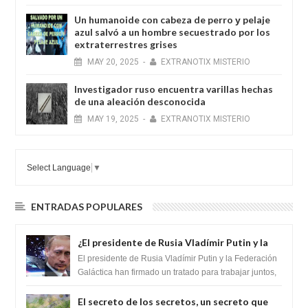
Un humanoide con cabeza de perro у pelaje
azul salvó a un hombre secuestrado por los
extraterrestres grises
MAY
20,
2025
-
EXTRANOTIX MISTERIO
Investigador ruso encuentra varillas hechas
de una aleación desconocida
MAY
19,
2025
-
EXTRANOTIX MISTERIO
Select Language
▼
ENTRADAS POPULARES
¿El presidente de Rusia Vladímir Putin y la
Federación Galactica han firmado un
El presidente de Rusia Vladímir Putin y la Federación
tratado para acabar con los Sionistas?
Galáctica han firmado un tratado para trabajar juntos,
para exponer a todos los Si...
El secreto de los secretos, un secreto que