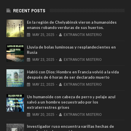
RECENT POSTS
En la región de Chelyabinsk vieron a humanoides
enanos robando verduras de sus huertos.
MAY
25,
2025
-
EXTRANOTIX MISTERIO
Lluvia de bolas luminosas y resplandecientes en
Rusia
MAY
23,
2025
-
EXTRANOTIX MISTERIO
Habló con Dios: Hombre en Francia volvió a la vida
después de 6 horas de ser declarado muerto
MAY
22,
2025
-
EXTRANOTIX MISTERIO
Un humanoide con cabeza de perro у pelaje azul
salvó a un hombre secuestrado por los
extraterrestres grises
MAY
20,
2025
-
EXTRANOTIX MISTERIO
Investigador ruso encuentra varillas hechas de