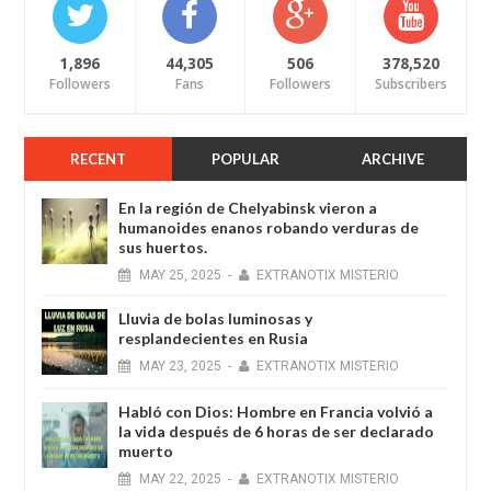
1,896
44,305
506
378,520
Followers
Fans
Followers
Subscribers
RECENT
POPULAR
ARCHIVE
En la región de Chelyabinsk vieron a
humanoides enanos robando verduras de
sus huertos.
MAY
25,
2025
-
EXTRANOTIX MISTERIO
Lluvia de bolas luminosas y
resplandecientes en Rusia
MAY
23,
2025
-
EXTRANOTIX MISTERIO
Habló con Dios: Hombre en Francia volvió a
la vida después de 6 horas de ser declarado
muerto
MAY
22,
2025
-
EXTRANOTIX MISTERIO