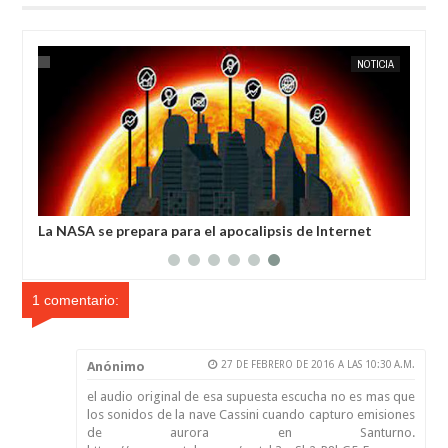
SEP
04,
2023
NOTICIA
roso se acercará a
La NASA se prepara para el apocalipsis d
o
1 comentario:
Anónimo
27 DE FEBRERO DE 2016 A LAS 10:30 A.M.
el audio original de esa supuesta escucha no es mas que
los sonidos de la nave Cassini cuando capturo emisiones
de aurora en Santurno.