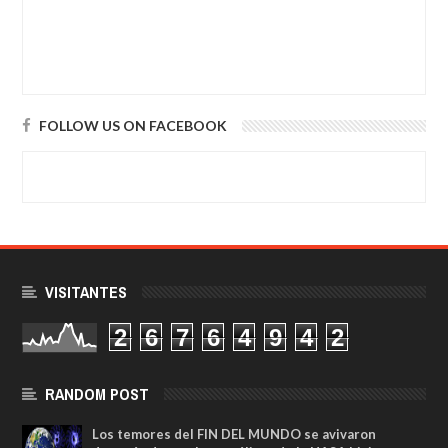
FOLLOW US ON FACEBOOK
VISITANTES
2
6
7
6
4
9
4
2
RANDOM POST
Los temores del FIN DEL MUNDO se avivaron