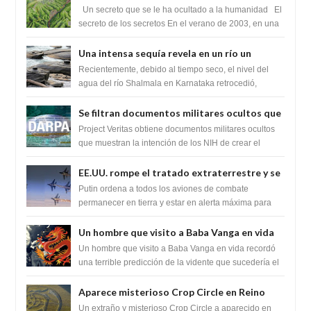
cambiaría por completo el destino de la
Un secreto que se le ha ocultado a la humanidad El
humanidad
secreto de los secretos En el verano de 2003, en una
zona inexplorada de las m...
Una intensa sequía revela en un río un
impresionante hallazgo de miles de Shiva
Recientemente, debido al tiempo seco, el nivel del
Lingas
agua del río Shalmala en Karnataka retrocedió,
revelando la presencia de miles de Shiv...
Se filtran documentos militares ocultos que
muestran la intención de los NIH de crear el
Project Veritas obtiene documentos militares ocultos
SARS-CoV-2, utilizando la investigación de
que muestran la intención de los NIH de crear el
SARS-CoV-2, utilizando la investigaci...
ganancia de función
EE.UU. rompe el tratado extraterrestre y se
prepara para destruir el misterioso satélite
Putin ordena a todos los aviones de combate
"Caballero Negro"
permanecer en tierra y estar en alerta máxima para
despegar, después de que Obama rompe el ...
Un hombre que visito a Baba Vanga en vida
recordó la terrible predicción de la vidente
Un hombre que visito a Baba Vanga en vida recordó
para febrero de 2022.
una terrible predicción de la vidente que sucedería el
2 de febrero de 2022. Según el pron...
Aparece misterioso Crop Circle en Reino
Unido 23 de junio 2016
Un extraño y misterioso Crop Circle a aparecido en