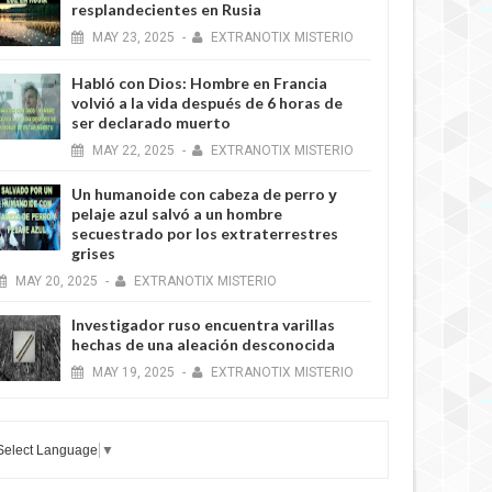
resplandecientes en Rusia
MAY
23,
2025
-
EXTRANOTIX MISTERIO
Habló con Dios: Hombre en Francia
volvió a la vida después de 6 horas de
ser declarado muerto
MAY
22,
2025
-
EXTRANOTIX MISTERIO
Un humanoide con cabeza de perro у
pelaje azul salvó a un hombre
secuestrado por los extraterrestres
grises
MAY
20,
2025
-
EXTRANOTIX MISTERIO
Investigador ruso encuentra varillas
hechas de una aleación desconocida
MAY
19,
2025
-
EXTRANOTIX MISTERIO
Select Language
▼