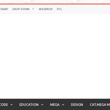
TEMAP
DROP DOWN
404 ERROR
RTL
CODE
EDUCATION
MEGA
DESIGN
CAT.MEGA 