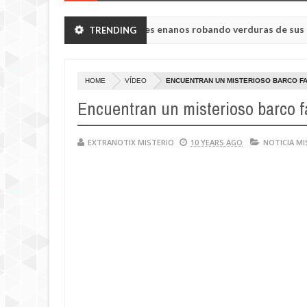
insk vieron a humanoides enanos robando verduras de sus huertos.
TRENDING
sa Tisul de la región de Kemerovo.
HOME
VÍDEO
ENCUENTRAN UN MISTERIOSO BARCO F
Encuentran un misterioso barco 
EXTRANOTIX MISTERIO
10 YEARS AGO
NOTICIA MI