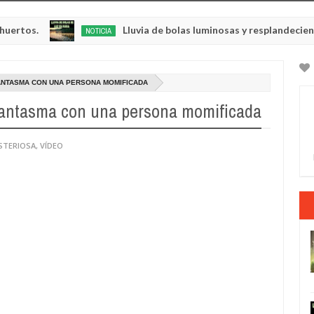
Lluvia de bolas luminosas y resplandecientes en Rus
NOTICIA
May
23,
0
2025
ANTASMA CON UNA PERSONA MOMIFICADA
fantasma con una persona momificada
STERIOSA
,
VÍDEO