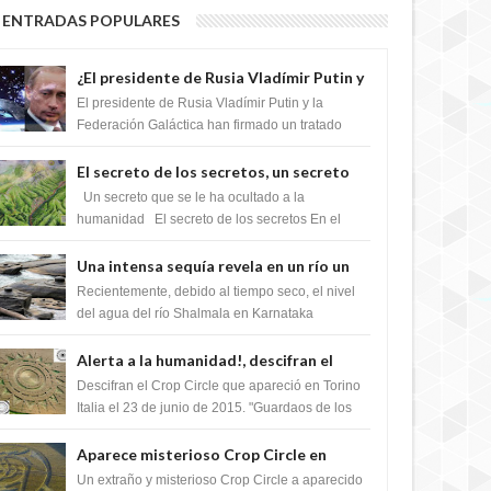
ENTRADAS POPULARES
¿El presidente de Rusia Vladímir Putin y
la Federación Galactica han firmado un
El presidente de Rusia Vladímir Putin y la
tratado para acabar con los Sionistas?
Federación Galáctica han firmado un tratado
para trabajar juntos, para exponer a todos los
Si...
El secreto de los secretos, un secreto
que cambiaría por completo el destino
Un secreto que se le ha ocultado a la
de la humanidad
humanidad El secreto de los secretos En el
verano de 2003, en una zona inexplorada de las
m...
Una intensa sequía revela en un río un
impresionante hallazgo de miles de
Recientemente, debido al tiempo seco, el nivel
Shiva Lingas
del agua del río Shalmala en Karnataka
retrocedió, revelando la presencia de miles de
Shiv...
Alerta a la humanidad!, descifran el
mensaje del Crop Circle de Torino ,Italia
Descifran el Crop Circle que apareció en Torino
Italia el 23 de junio de 2015. "Guardaos de los
extraterrestres con regalos! Esos ...
Aparece misterioso Crop Circle en
Reino Unido 23 de junio 2016
Un extraño y misterioso Crop Circle a aparecido