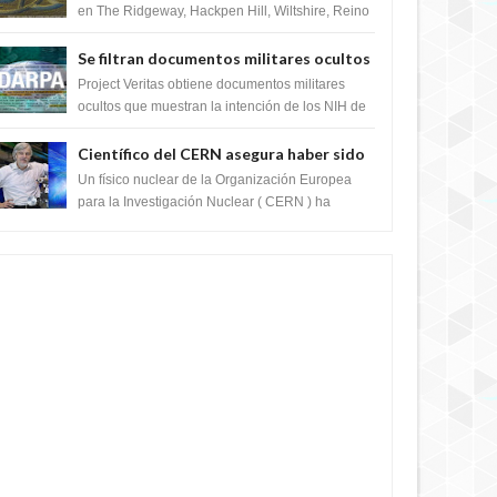
en The Ridgeway, Hackpen Hill, Wiltshire, Reino
Unido, fue reportado por Crop circle conec...
Se filtran documentos militares ocultos
que muestran la intención de los NIH de
Project Veritas obtiene documentos militares
crear el SARS-CoV-2, utilizando la
ocultos que muestran la intención de los NIH de
crear el SARS-CoV-2, utilizando la investigaci...
investigación de ganancia de función
Científico del CERN asegura haber sido
ayudado por seres de luz durante una
Un físico nuclear de la Organización Europea
prueba del Colisionador de Hadrones
para la Investigación Nuclear ( CERN ) ha
acogido recientemente el cristianismo en su
corazó...