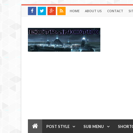
HOME
ABOUT US
CONTACT
SI
POST STYLE
SUB MENU
SHORT