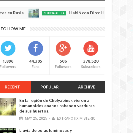
ia
Habló con Dios: Hombre en Francia volvió 
NOTICIA AL DÍA
May
22,
0
FOLLOW ME
2025
1,896
44,305
506
378,520
Followers
Fans
Followers
Subscribers
RECENT
POPULAR
ARCHIVE
En la región de Chelyabinsk vieron a
humanoides enanos robando verduras
de sus huertos.
MAY
25,
2025
-
EXTRANOTIX MISTERIO
Lluvia de bolas luminosas y