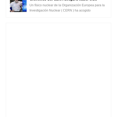
ayudado por seres de luz durante una
Un físico nuclear de la Organización Europea para la
prueba del Colisionador de Hadrones
Investigación Nuclear ( CERN ) ha acogido
recientemente el cristianismo en su corazó...