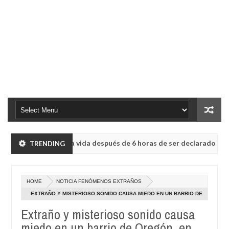
ncia volvió a la vida después de 6 horas de ser declarado muerto
TRENDING
vo.
HOME
NOTICIA FENÓMENOS EXTRAÑOS
ncia volvió a la vida después de 6 horas de ser declarado muerto
EXTRAÑO Y MISTERIOSO SONIDO CAUSA MIEDO EN UN BARRIO DE
OREGÓN, EN EE.UU
Extraño y misterioso sonido causa
vo.
miedo en un barrio de Oregón, en