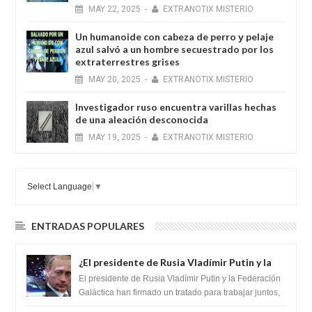
MAY
22,
2025
-
EXTRANOTIX MISTERIO
Un humanoide con cabeza de perro у pelaje
azul salvó a un hombre secuestrado por los
extraterrestres grises
MAY
20,
2025
-
EXTRANOTIX MISTERIO
Investigador ruso encuentra varillas hechas
de una aleación desconocida
MAY
19,
2025
-
EXTRANOTIX MISTERIO
Select Language
▼
ENTRADAS POPULARES
¿El presidente de Rusia Vladímir Putin y la
Federación Galactica han firmado un
El presidente de Rusia Vladímir Putin y la Federación
tratado para acabar con los Sionistas?
Galáctica han firmado un tratado para trabajar juntos,
para exponer a todos los Si...