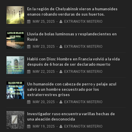
En la región de Chelyabinsk vieron a humanoides
enanos robando verduras de sus huertos.
MAY
25,
2025
-
EXTRANOTIX MISTERIO
Lluvia de bolas luminosas y resplandecientes en
Rusia
MAY
23,
2025
-
EXTRANOTIX MISTERIO
Habló con Dios: Hombre en Francia volvió a la vida
después de 6 horas de ser declarado muerto
MAY
22,
2025
-
EXTRANOTIX MISTERIO
Un humanoide con cabeza de perro у pelaje azul
salvó a un hombre secuestrado por los
extraterrestres grises
MAY
20,
2025
-
EXTRANOTIX MISTERIO
Investigador ruso encuentra varillas hechas de
una aleación desconocida
MAY
19,
2025
-
EXTRANOTIX MISTERIO