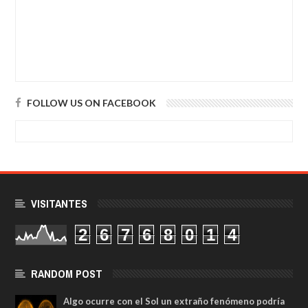
FOLLOW US ON FACEBOOK
VISITANTES
2
6
7
6
8
0
1
4
RANDOM POST
Algo ocurre con el Sol un extraño fenómeno podría