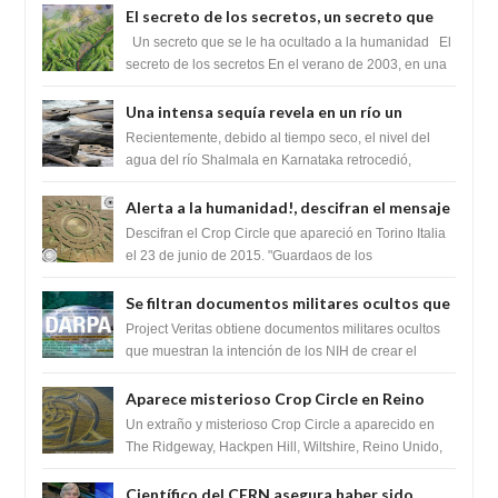
El secreto de los secretos, un secreto que
cambiaría por completo el destino de la
Un secreto que se le ha ocultado a la humanidad El
humanidad
secreto de los secretos En el verano de 2003, en una
zona inexplorada de las m...
Una intensa sequía revela en un río un
impresionante hallazgo de miles de Shiva
Recientemente, debido al tiempo seco, el nivel del
Lingas
agua del río Shalmala en Karnataka retrocedió,
revelando la presencia de miles de Shiv...
Alerta a la humanidad!, descifran el mensaje
del Crop Circle de Torino ,Italia
Descifran el Crop Circle que apareció en Torino Italia
el 23 de junio de 2015. "Guardaos de los
extraterrestres con regalos! Esos ...
Se filtran documentos militares ocultos que
muestran la intención de los NIH de crear el
Project Veritas obtiene documentos militares ocultos
SARS-CoV-2, utilizando la investigación de
que muestran la intención de los NIH de crear el
SARS-CoV-2, utilizando la investigaci...
ganancia de función
Aparece misterioso Crop Circle en Reino
Unido 23 de junio 2016
Un extraño y misterioso Crop Circle a aparecido en
The Ridgeway, Hackpen Hill, Wiltshire, Reino Unido,
fue reportado por Crop circle conec...
Científico del CERN asegura haber sido