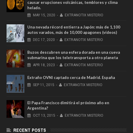
causar erupciones volcánicas, temblores y clima
helado.
MAY
15,
2020
-
EXTRANOTIX MISTERIO
Una nevada récord entierra a Japón: más de 1,100
autos varados, más de 10,000 apagones (vídeos)
DEC
17,
2020
-
EXTRANOTIX MISTERIO
Buzos descubren una esfera dorada en una cueva
submarina que los teletransporta a otro planeta
APR
18,
2023
-
EXTRANOTIX MISTERIO
Extraño OVNI captado cerca de Madrid. España
SEP
11,
2015
-
EXTRANOTIX MISTERIO
El Papa Francisco dimitirá el próximo año en
Argentina?
OCT
13,
2015
-
EXTRANOTIX MISTERIO
RECENT POSTS