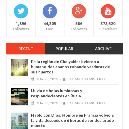
1,896
44,305
506
378,520
Followers
Fans
Followers
Subscribers
RECENT
POPULAR
ARCHIVE
En la región de Chelyabinsk vieron a
humanoides enanos robando verduras de
sus huertos.
MAY
25,
2025
-
EXTRANOTIX MISTERIO
Lluvia de bolas luminosas y
resplandecientes en Rusia
MAY
23,
2025
-
EXTRANOTIX MISTERIO
Habló con Dios: Hombre en Francia volvió a
la vida después de 6 horas de ser declarado
muerto