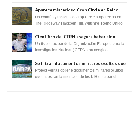
extraterrestres con regalos! Esos ...
Aparece misterioso Crop Circle en Reino
Unido 23 de junio 2016
Un extraño y misterioso Crop Circle a aparecido en
The Ridgeway, Hackpen Hill, Wiltshire, Reino Unido,
fue reportado por Crop circle conec...
Científico del CERN asegura haber sido
ayudado por seres de luz durante una
Un físico nuclear de la Organización Europea para la
prueba del Colisionador de Hadrones
Investigación Nuclear ( CERN ) ha acogido
recientemente el cristianismo en su corazó...
Se filtran documentos militares ocultos que
muestran la intención de los NIH de crear el
Project Veritas obtiene documentos militares ocultos
SARS-CoV-2, utilizando la investigación de
que muestran la intención de los NIH de crear el
SARS-CoV-2, utilizando la investigaci...
ganancia de función