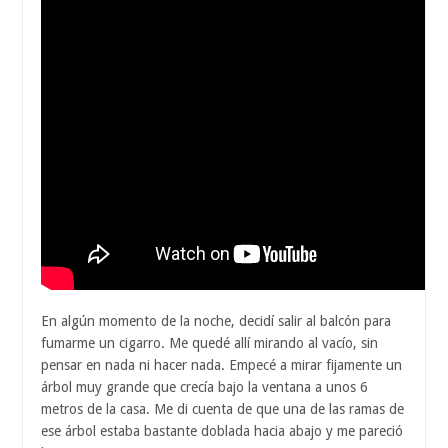
En algún momento de la noche, decidí salir al balcón para
fumarme un cigarro. Me quedé allí mirando al vacío, sin
pensar en nada ni hacer nada. Empecé a mirar fijamente un
árbol muy grande que crecía bajo la ventana a unos 6
metros de la casa. Me di cuenta de que una de las ramas de
ese árbol estaba bastante doblada hacia abajo y me pareció