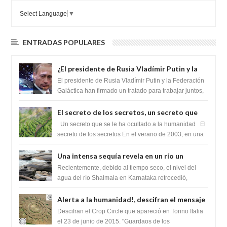
Select Language
▼
ENTRADAS POPULARES
¿El presidente de Rusia Vladímir Putin y la
Federación Galactica han firmado un
El presidente de Rusia Vladímir Putin y la Federación
tratado para acabar con los Sionistas?
Galáctica han firmado un tratado para trabajar juntos,
para exponer a todos los Si...
El secreto de los secretos, un secreto que
cambiaría por completo el destino de la
Un secreto que se le ha ocultado a la humanidad El
humanidad
secreto de los secretos En el verano de 2003, en una
zona inexplorada de las m...
Una intensa sequía revela en un río un
impresionante hallazgo de miles de Shiva
Recientemente, debido al tiempo seco, el nivel del
Lingas
agua del río Shalmala en Karnataka retrocedió,
revelando la presencia de miles de Shiv...
Alerta a la humanidad!, descifran el mensaje
del Crop Circle de Torino ,Italia
Descifran el Crop Circle que apareció en Torino Italia
el 23 de junio de 2015. "Guardaos de los