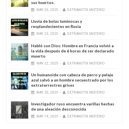
sus huertos.
MAY
25,
2025
-
EXTRANOTIX MISTERIO
Lluvia de bolas luminosas y
resplandecientes en Rusia
MAY
23,
2025
-
EXTRANOTIX MISTERIO
Habló con Dios: Hombre en Francia volvió a
la vida después de 6 horas de ser declarado
muerto
MAY
22,
2025
-
EXTRANOTIX MISTERIO
Un humanoide con cabeza de perro у pelaje
azul salvó a un hombre secuestrado por los
extraterrestres grises
MAY
20,
2025
-
EXTRANOTIX MISTERIO
Investigador ruso encuentra varillas hechas
de una aleación desconocida
MAY
19,
2025
-
EXTRANOTIX MISTERIO