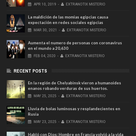
APR
10,
2019
-
EXTRANOTIX MISTERIO
La maldición de las momias egipcias causa
expectación en redes sociales egipcias
MAR
30,
2021
-
EXTRANOTIX MISTERIO
Aumenta el numero de personas con coronavirus
en el mundo a 20,630
FEB
04,
2020
-
EXTRANOTIX MISTERIO
RECENT POSTS
En la región de Chelyabinsk vieron a humanoides
enanos robando verduras de sus huertos.
MAY
25,
2025
-
EXTRANOTIX MISTERIO
Lluvia de bolas luminosas y resplandecientes en
Rusia
MAY
23,
2025
-
EXTRANOTIX MISTERIO
Habló con Dios: Hombre en Francia volvió a la vida