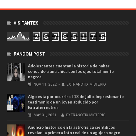
VISITANTES
2
6
7
6
6
1
7
6
RANDOM POST
Adolescentes cuentan la historia de haber
conocido a una chica con los ojos totalmente
negros
NOV
11,
2022
-
EXTRANOTIX MISTERIO
Algo esta por ocurrir el 18 de julio, impresionante
testimonio de un joven abducido por
Extraterrestres
MAY
31,
2021
-
EXTRANOTIX MISTERIO
Anuncio histórico en la astrofísica científicos
revelan la primera foto real de un agujero negro